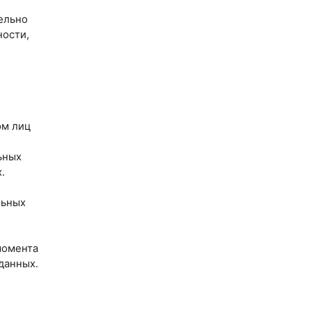
ельно
ности,
ом лиц
ьных
.
льных
момента
данных.