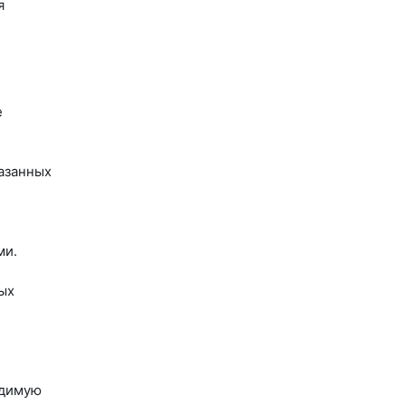
я
е
азанных
ми.
ых
одимую