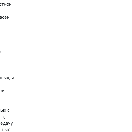
стной
 всей
м
ных, и
ния
мых с
ор,
редачу
нных.