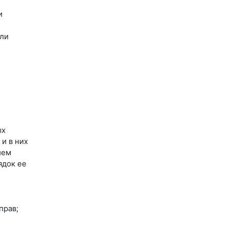
и
или
ых
и в них
ием
ядок ее
прав;