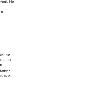
елей. Не
 в
ых, не
новлен
я
ижении
альным