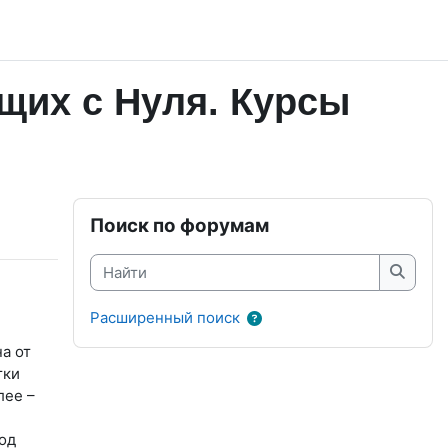
щих с Нуля. Курсы
Блоки
Пропустить Поиск по форумам
Поиск по форумам
Найти
Найти
Расширенный поиск
а от
тки
лее –
од