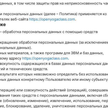
данных, в том числе защиты прав на неприкосновенность ча
и персональных данных (далее – Политика) применяется ко
телях веб-сайта
https://openyogaclass.com
.
ике
 – обработка персональных данных с помощью средств
екращение обработки персональных данных (за исключение
ональных данных).
ных материалов, а также программ для ЭВМ и баз данных,
евому адресу
https://openyogaclass.com
.
вокупность содержащихся в базах данных персональных дан
й и технических средств.
результате которых невозможно определить без использова
ых данных конкретному Пользователю или иному субъекту
перация) или совокупность действий (операций), совершае
вания таких средств с персональными данными, включая сб
е (обновление, изменение), извлечение, использование, пе
ние, блокирование, удаление, уничтожение персональных да