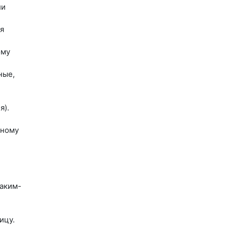
ли
я
ому
ные,
я).
нному
аким-
ицу.