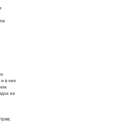
и
или
ых
и в них
ием
ядок ее
прав;