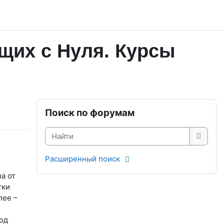
щих с Нуля. Курсы
Блоки
Пропустить Поиск по форумам
Поиск по форумам
Найти
Найти
Расширенный поиск
а от
тки
лее –
од