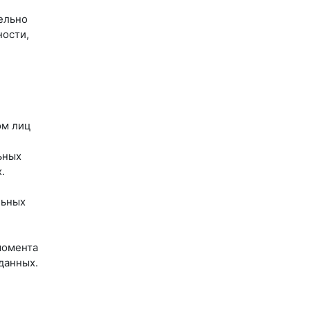
ельно
ности,
ом лиц
ьных
.
льных
момента
данных.