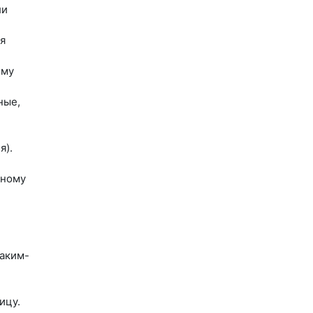
ли
я
ому
ные,
я).
нному
аким-
ицу.