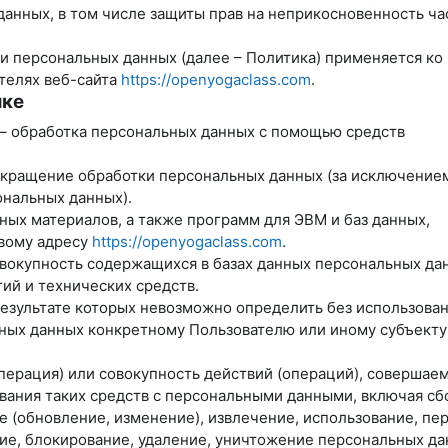
данных, в том числе защиты прав на неприкосновенность ча
и персональных данных (далее – Политика) применяется ко
телях веб-сайта
https://openyogaclass.com
.
ике
 – обработка персональных данных с помощью средств
екращение обработки персональных данных (за исключение
ональных данных).
ных материалов, а также программ для ЭВМ и баз данных,
евому адресу
https://openyogaclass.com
.
вокупность содержащихся в базах данных персональных дан
й и технических средств.
результате которых невозможно определить без использова
ых данных конкретному Пользователю или иному субъекту
перация) или совокупность действий (операций), совершае
вания таких средств с персональными данными, включая сб
е (обновление, изменение), извлечение, использование, пе
ние, блокирование, удаление, уничтожение персональных да