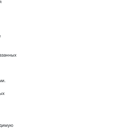
я
е
азанных
ми.
ых
одимую