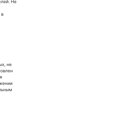
елей. Не
 в
ых, не
новлен
я
ижении
альным