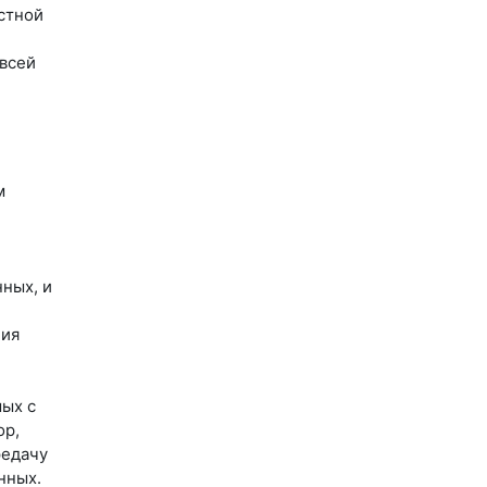
стной
 всей
м
ных, и
ния
мых с
ор,
редачу
нных.