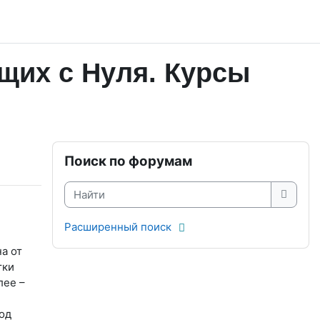
щих с Нуля. Курсы
Блоки
Пропустить Поиск по форумам
Поиск по форумам
Найти
Найти
Расширенный поиск
а от
тки
лее –
од