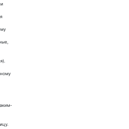
ли
я
ому
ные,
я).
нному
аким-
ицу.