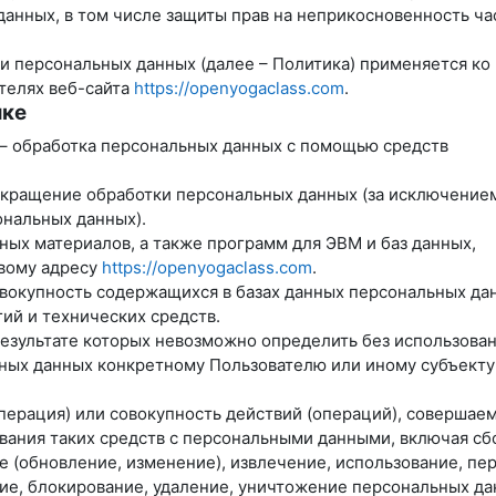
данных, в том числе защиты прав на неприкосновенность ча
и персональных данных (далее – Политика) применяется ко
телях веб-сайта
https://openyogaclass.com
.
ике
 – обработка персональных данных с помощью средств
екращение обработки персональных данных (за исключение
ональных данных).
ных материалов, а также программ для ЭВМ и баз данных,
евому адресу
https://openyogaclass.com
.
вокупность содержащихся в базах данных персональных дан
й и технических средств.
результате которых невозможно определить без использова
ых данных конкретному Пользователю или иному субъекту
перация) или совокупность действий (операций), совершае
вания таких средств с персональными данными, включая сб
е (обновление, изменение), извлечение, использование, пе
ние, блокирование, удаление, уничтожение персональных да