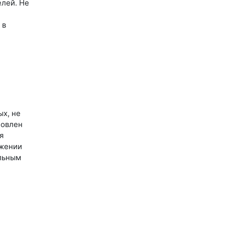
елей. Не
 в
ых, не
новлен
я
ижении
альным