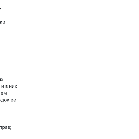
и
или
ых
и в них
ием
ядок ее
прав;