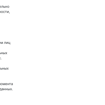
ельно
ности,
ом лиц
ьных
.
льных
момента
данных.