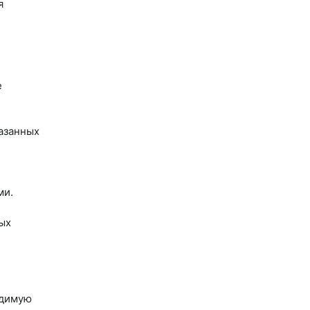
я
е
азанных
ми.
ых
одимую