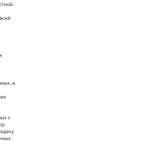
стной
 всей
м
ных, и
ния
мых с
ор,
редачу
нных.