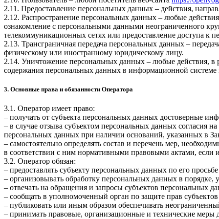
2.11. Предоставление персональных данных – действия, напр
2.12. Распространение персональных данных – любые действия
ознакомление с персональными данными неограниченного круг
телекоммуникационных сетях или предоставление доступа к 
2.13. Трансграничная передача персональных данных – переда
физическому или иностранному юридическому лицу.
2.14. Уничтожение персональных данных – любые действия, в 
содержания персональных данных в информационной системе 
3. Основные права и обязанности Оператора
3.1. Оператор имеет право:
– получать от субъекта персональных данных достоверные ин
– в случае отзыва субъектом персональных данных согласия н
персональных данных при наличии оснований, указанных в За
– самостоятельно определять состав и перечень мер, необход
в соответствии с ним нормативными правовыми актами, если 
3.2. Оператор обязан:
– предоставлять субъекту персональных данных по его прось
– организовывать обработку персональных данных в порядке,
– отвечать на обращения и запросы субъектов персональных да
– сообщать в уполномоченный орган по защите прав субъектов
– публиковать или иным образом обеспечивать неограниченны
– принимать правовые, организационные и технические меры 