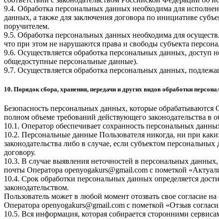
9.4. Обработка персональных данных необходима для исполнен
данных, а также для заключения договора по инициативе субъ
поручителем.
9.5. Обработка персональных данных необходима для осуществ
что при этом не нарушаются права и свободы субъекта персон
9.6. Осуществляется обработка персональных данных, доступ н
общедоступные персональные данные).
9.7. Осуществляется обработка персональных данных, подлеж
10. Порядок сбора, хранения, передачи и других видов обработки персон
Безопасность персональных данных, которые обрабатываются 
полном объеме требований действующего законодательства в 
10.1. Оператор обеспечивает сохранность персональных дан
10.2. Персональные данные Пользователя никогда, ни при каки
законодательства либо в случае, если субъектом персональных
договору.
10.3. В случае выявления неточностей в персональных данных,
почты Оператора
openyogakurs@gmail.com
с пометкой «Актуал
10.4. Срок обработки персональных данных определяется дос
законодательством.
Пользователь может в любой момент отозвать свое согласие н
Оператора
openyogakurs@gmail.com
с пометкой «Отзыв согласи
10.5. Вся информация, которая собирается сторонними сервиса