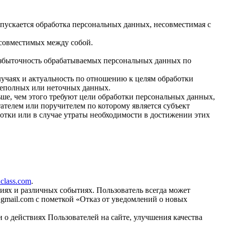
пускается обработка персональных данных, несовместимая с
есовместимых между собой.
избыточность обрабатываемых персональных данных по
лучаях и актуальность по отношению к целям обработки
неполных или неточных данных.
ше, чем этого требуют цели обработки персональных данных,
ателем или поручителем по которому является субъект
тки или в случае утраты необходимости в достижении этих
aclass.com
.
иях и различных событиях. Пользователь всегда может
gmail.com
с пометкой «Отказ от уведомлений о новых
 о действиях Пользователей на сайте, улучшения качества