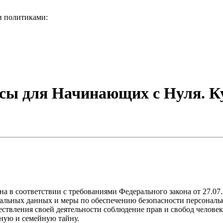
и политиками:
сы для Начинающих с Нуля. К
а в соответствии с требованиями Федерального закона от 27.07
ональных данных и меры по обеспечению безопасности персона
ствления своей деятельности соблюдение прав и свобод человек
ную и семейную тайну.