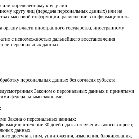
у или определенному кругу лиц.
ному кругу лиц (передача персональных данных) или на
дствах массовой информации, размещение в информационно-
а органу власти иностранного государства, иностранному
ратно с невозможностью дальнейшего восстановления
тели персональных данных.
бработку персональных данных без согласия субъекта
 предусмотренных Законом о персональных данных и принятыми
гими федеральными законами.
;
ями Закона о персональных данных;
ормацию в течение 30 дней с даты получения такого запроса;
альных данных;
ого доступа к ним, уничтожения, изменения, блокирования,