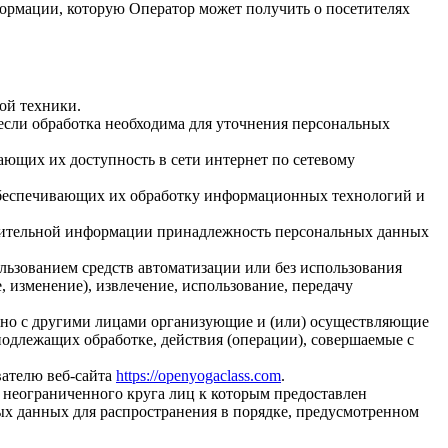
формации, которую Оператор может получить о посетителях
ой техники.
если обработка необходима для уточнения персональных
ающих их доступность в сети интернет по сетевому
обеспечивающих их обработку информационных технологий и
олнительной информации принадлежность персональных данных
льзованием средств автоматизации или без использования
, изменение), извлечение, использование, передачу
стно с другими лицами организующие и (или) осуществляющие
одлежащих обработке, действия (операции), совершаемые с
вателю веб-сайта
https://openyogaclass.com
.
 неограниченного круга лиц к которым предоставлен
ых данных для распространения в порядке, предусмотренном