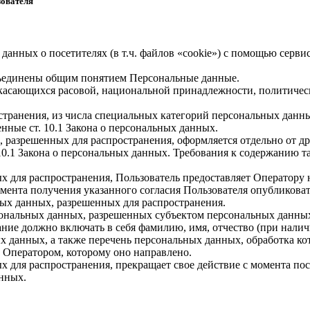
зователя
 данных о посетителях (в т.ч. файлов «cookie») с помощью серв
бъединены общим понятием Персональные данные.
 касающихся расовой, национальной принадлежности, политичес
транения, из числа специальных категорий персональных данных,
нные ст. 10.1 Закона о персональных данных.
, разрешенных для распространения, оформляется отдельно от д
. 10.1 Закона о персональных данных. Требования к содержанию 
х для распространения, Пользователь предоставляет Оператору 
 момента получения указанного согласия Пользователя опубликов
ых данных, разрешенных для распространения.
ерсональных данных, разрешенных субъектом персональных данны
ние должно включать в себя фамилию, имя, отчество (при нали
ых данных, а также перечень персональных данных, обработка 
 Оператором, которому оно направлено.
х для распространения, прекращает свое действие с момента пост
нных.