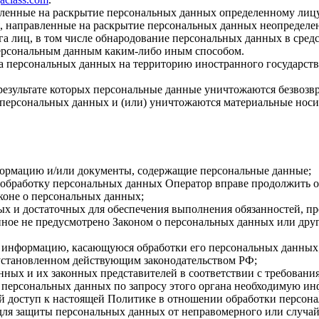
авленные на раскрытие персональных данных определенному лиц
, направленные на раскрытие персональных данных неопределен
а лиц, в том числе обнародование персональных данных в сре
персональным данным каким-либо иным способом.
ча персональных данных на территорию иностранного государств
результате которых персональные данные уничтожаются безвозв
персональных данных и (или) уничтожаются материальные носи
формацию и/или документы, содержащие персональные данные;
а обработку персональных данных Оператор вправе продолжить о
коне о персональных данных;
имых и достаточных для обеспечения выполнения обязанностей,
иное не предусмотрено Законом о персональных данных или дру
бе информацию, касающуюся обработки его персональных данных
 установленном действующим законодательством РФ;
нных и их законных представителей в соответствии с требовани
 персональных данных по запросу этого органа необходимую инф
й доступ к настоящей Политике в отношении обработки персон
для защиты персональных данных от неправомерного или случайн