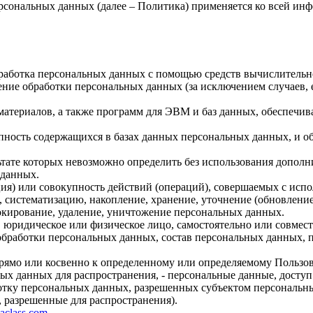
рсональных данных (далее – Политика) применяется ко всей ин
бработка персональных данных с помощью средств вычислительн
ние обработки персональных данных (за исключением случаев, 
материалов, а также программ для ЭВМ и баз данных, обеспечив
пность содержащихся в базах данных персональных данных, и 
льтате которых невозможно определить без использования доп
 данных.
ия) или совокупность действий (операций), совершаемых с испо
, систематизацию, накопление, хранение, уточнение (обновление
локирование, удаление, уничтожение персональных данных.
, юридическое или физическое лицо, самостоятельно или совме
бработки персональных данных, состав персональных данных, п
прямо или косвенно к определенному или определяемому Пользо
ых данных для распространения, - персональные данные, доступ
ботку персональных данных, разрешенных субъектом персональн
, разрешенные для распространения).
gaclass.com
.