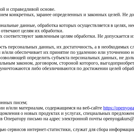
ой и справедливой основе.
ием конкретных, заранее определенных и законных целей. Не до
ональные данные, обработка которых осуществляется в целях, н
 отвечают целям их обработки.
х соответствуют заявленным целям обработки. Не допускается 
сть персональных данных, их достаточность, а в необходимых с
 и/или обеспечивает их принятие по удалению или уточнению 
позволяющей определить субъекта персональных данных, не доль
альным законом, договором, стороной которого, выгодоприобрет
ничтожаются либо обезличиваются по достижении целей обрабо
онных писем;
ии и/или материалам, содержащимся на веб-сайте
https://openyog
едомления о новых продуктах и услугах, специальных предложен
в Оператору письмо на адрес электронной почты
openyogakurs@
ью сервисов интернет-статистики, служат для сбора информации