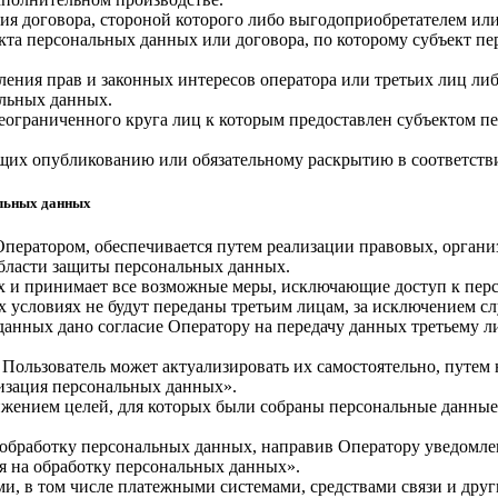
ия договора, стороной которого либо выгодоприобретателем или
екта персональных данных или договора, по которому субъект п
ления прав и законных интересов оператора или третьих лиц ли
альных данных.
еограниченного круга лиц к которым предоставлен субъектом пе
ащих опубликованию или обязательному раскрытию в соответств
альных данных
Оператором, обеспечивается путем реализации правовых, орган
области защиты персональных данных.
ных и принимает все возможные меры, исключающие доступ к п
х условиях не будут переданы третьим лицам, за исключением с
 данных дано согласие Оператору на передачу данных третьему 
 Пользователь может актуализировать их самостоятельно, путем
изация персональных данных».
тижением целей, для которых были собраны персональные данные
а обработку персональных данных, направив Оператору уведомл
я на обработку персональных данных».
ми, в том числе платежными системами, средствами связи и дру