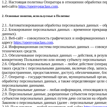
1.2. Настоящая политика Оператора в отношении обработки пе
веб-сайта
https://openyogaclass.com
.
2. Основные понятия, используемые в Политике
2.1. Автоматизированная обработка персональных данных – о
2.2. Блокирование персональных данных – временное прекраще
данных).
2.3. Веб-сайт – совокупность графических и информационных 
адресу
https://openyogaclass.com
.
2.4. Информационная система персональных данных — совоку
технических средств.
2.5. Обезличивание персональных данных — действия, в резу
конкретному Пользователю или иному субъекту персональных
2.6. Обработка персональных данных – любое действие (операц
таких средств с персональными данными, включая сбор, запись
(распространение, предоставление, доступ), обезличивание, б
2.7. Оператор – государственный орган, муниципальный орган
обработку персональных данных, а также определяющие цели о
персональными данными.
2.8. Персональные данные – любая информация, относящаяся 
2.9. Персональные данные, разрешенные субъектом персональн
субъектом персональных данных путем дачи согласия на обра
Законом о персональных данных (далее - персональные данные
2.10. Пользователь – любой посетитель веб-сайта
https://openyo