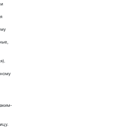
ли
я
ому
ные,
я).
нному
аким-
ицу.