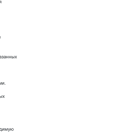
я
е
азанных
ми.
ых
одимую