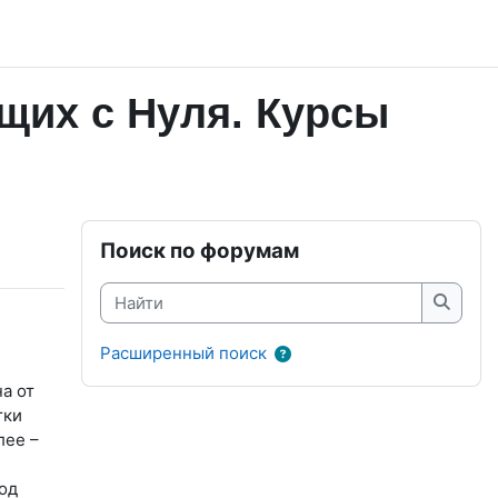
щих с Нуля. Курсы
Блоки
Пропустить Поиск по форумам
Поиск по форумам
Найти
Найти
Расширенный поиск
а от
тки
лее –
од