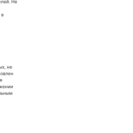
елей. Не
 в
ых, не
новлен
я
ижении
альным