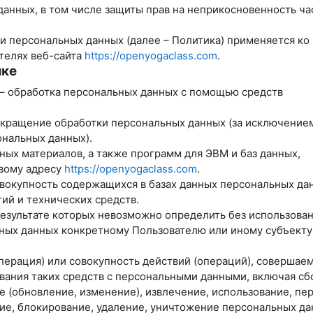
данных, в том числе защиты прав на неприкосновенность ча
и персональных данных (далее – Политика) применяется ко
телях веб-сайта
https://openyogaclass.com
.
ике
 – обработка персональных данных с помощью средств
екращение обработки персональных данных (за исключение
ональных данных).
ных материалов, а также программ для ЭВМ и баз данных,
евому адресу
https://openyogaclass.com
.
вокупность содержащихся в базах данных персональных дан
й и технических средств.
результате которых невозможно определить без использова
ых данных конкретному Пользователю или иному субъекту
перация) или совокупность действий (операций), совершае
вания таких средств с персональными данными, включая сб
е (обновление, изменение), извлечение, использование, пе
ние, блокирование, удаление, уничтожение персональных да