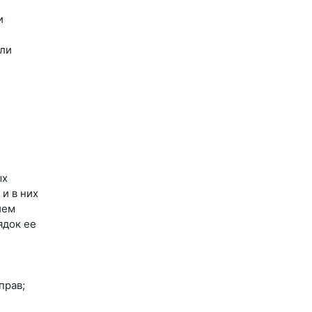
и
или
ых
и в них
ием
ядок ее
прав;