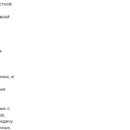
стной
 всей
м
ных, и
ния
мых с
ор,
редачу
нных.