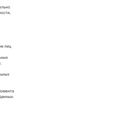
ельно
ности,
ом лиц
ьных
.
льных
момента
данных.