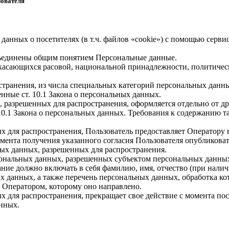
зователя
 данных о посетителях (в т.ч. файлов «cookie») с помощью серв
бъединены общим понятием Персональные данные.
 касающихся расовой, национальной принадлежности, политичес
транения, из числа специальных категорий персональных данных,
нные ст. 10.1 Закона о персональных данных.
, разрешенных для распространения, оформляется отдельно от д
. 10.1 Закона о персональных данных. Требования к содержанию 
х для распространения, Пользователь предоставляет Оператору 
 момента получения указанного согласия Пользователя опубликов
ых данных, разрешенных для распространения.
ерсональных данных, разрешенных субъектом персональных данны
ние должно включать в себя фамилию, имя, отчество (при нали
ых данных, а также перечень персональных данных, обработка 
 Оператором, которому оно направлено.
х для распространения, прекращает свое действие с момента пост
нных.