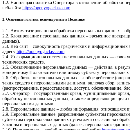
1.2. Настоящая политика Оператора в отношении обработки пе
веб-сайта
https://openyogaclass.com
.
2. Основные понятия, используемые в Политике
2.1. Автоматизированная обработка персональных данных – о
2.2. Блокирование персональных данных – временное прекраще
данных).
2.3. Веб-сайт – совокупность графических и информационных 
адресу
https://openyogaclass.com
.
2.4. Информационная система персональных данных — совоку
технических средств.
2.5. Обезличивание персональных данных — действия, в резу
конкретному Пользователю или иному субъекту персональных
2.6. Обработка персональных данных – любое действие (операц
таких средств с персональными данными, включая сбор, запись
(распространение, предоставление, доступ), обезличивание, б
2.7. Оператор – государственный орган, муниципальный орган
обработку персональных данных, а также определяющие цели о
персональными данными.
2.8. Персональные данные – любая информация, относящаяся 
2.9. Персональные данные, разрешенные субъектом персональн
субъектом персональных данных путем дачи согласия на обра
Законом о персональных данных (далее - персональные данные
2.10. Пользователь – любой посетитель веб-сайта
https://openyo