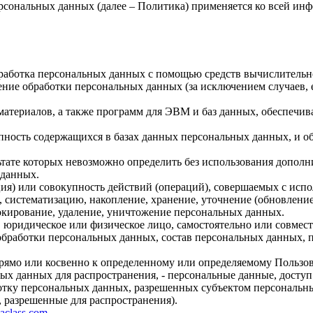
рсональных данных (далее – Политика) применяется ко всей ин
бработка персональных данных с помощью средств вычислительн
ние обработки персональных данных (за исключением случаев, 
материалов, а также программ для ЭВМ и баз данных, обеспечив
пность содержащихся в базах данных персональных данных, и 
льтате которых невозможно определить без использования доп
 данных.
ия) или совокупность действий (операций), совершаемых с испо
, систематизацию, накопление, хранение, уточнение (обновление
локирование, удаление, уничтожение персональных данных.
, юридическое или физическое лицо, самостоятельно или совме
бработки персональных данных, состав персональных данных, п
прямо или косвенно к определенному или определяемому Пользо
ых данных для распространения, - персональные данные, доступ
ботку персональных данных, разрешенных субъектом персональн
, разрешенные для распространения).
gaclass.com
.