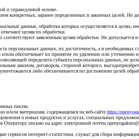
ой и справедливой основе.
ием конкретных, заранее определенных и законных целей. Не до
ональные данные, обработка которых осуществляется в целях, н
 отвечают целям их обработки.
х соответствуют заявленным целям обработки. Не допускается 
сть персональных данных, их достаточность, а в необходимых с
 и/или обеспечивает их принятие по удалению или уточнению 
позволяющей определить субъекта персональных данных, не доль
альным законом, договором, стороной которого, выгодоприобрет
ничтожаются либо обезличиваются по достижении целей обрабо
онных писем;
ии и/или материалам, содержащимся на веб-сайте
https://openyog
едомления о новых продуктах и услугах, специальных предложен
в Оператору письмо на адрес электронной почты
openyogakurs@
ью сервисов интернет-статистики, служат для сбора информации