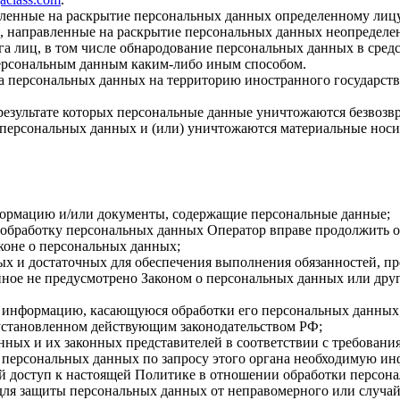
авленные на раскрытие персональных данных определенному лиц
, направленные на раскрытие персональных данных неопределен
а лиц, в том числе обнародование персональных данных в сре
персональным данным каким-либо иным способом.
ча персональных данных на территорию иностранного государств
результате которых персональные данные уничтожаются безвозв
персональных данных и (или) уничтожаются материальные носи
формацию и/или документы, содержащие персональные данные;
а обработку персональных данных Оператор вправе продолжить о
коне о персональных данных;
имых и достаточных для обеспечения выполнения обязанностей,
иное не предусмотрено Законом о персональных данных или дру
бе информацию, касающуюся обработки его персональных данных
 установленном действующим законодательством РФ;
нных и их законных представителей в соответствии с требовани
 персональных данных по запросу этого органа необходимую инф
й доступ к настоящей Политике в отношении обработки персон
для защиты персональных данных от неправомерного или случайн