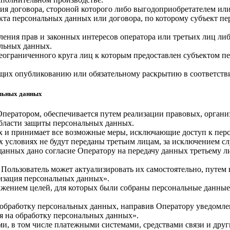
ия договора, стороной которого либо выгодоприобретателем или
екта персональных данных или договора, по которому субъект п
ления прав и законных интересов оператора или третьих лиц ли
альных данных.
еограниченного круга лиц к которым предоставлен субъектом пе
ащих опубликованию или обязательному раскрытию в соответств
альных данных
Оператором, обеспечивается путем реализации правовых, орган
области защиты персональных данных.
ных и принимает все возможные меры, исключающие доступ к п
х условиях не будут переданы третьим лицам, за исключением с
 данных дано согласие Оператору на передачу данных третьему 
 Пользователь может актуализировать их самостоятельно, путем
изация персональных данных».
тижением целей, для которых были собраны персональные данные
а обработку персональных данных, направив Оператору уведомл
я на обработку персональных данных».
ми, в том числе платежными системами, средствами связи и дру