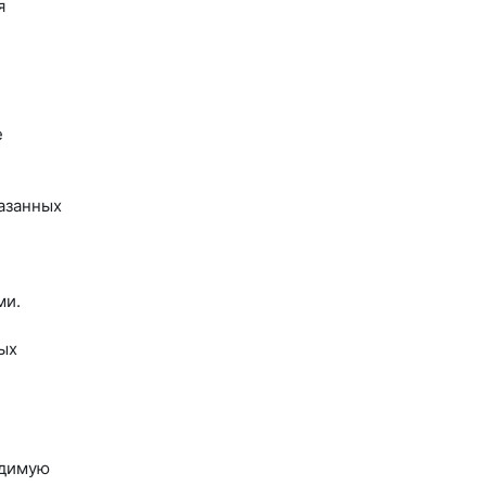
я
е
азанных
ми.
ых
одимую