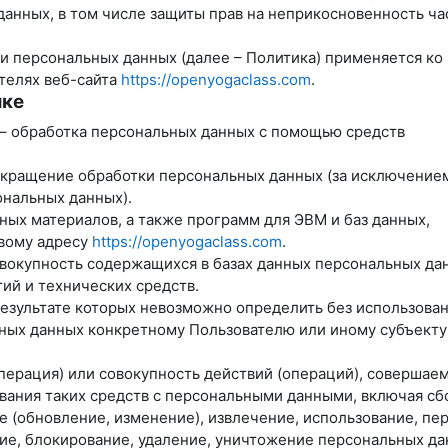
данных, в том числе защиты прав на неприкосновенность ча
и персональных данных (далее – Политика) применяется ко
телях веб-сайта
https://openyogaclass.com
.
ике
 – обработка персональных данных с помощью средств
екращение обработки персональных данных (за исключение
ональных данных).
ных материалов, а также программ для ЭВМ и баз данных,
евому адресу
https://openyogaclass.com
.
вокупность содержащихся в базах данных персональных дан
й и технических средств.
результате которых невозможно определить без использова
ых данных конкретному Пользователю или иному субъекту
перация) или совокупность действий (операций), совершае
вания таких средств с персональными данными, включая сб
е (обновление, изменение), извлечение, использование, пе
ние, блокирование, удаление, уничтожение персональных да