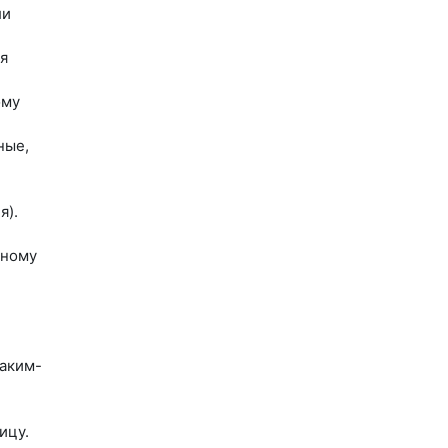
ли
я
ому
ные,
я).
нному
аким-
ицу.