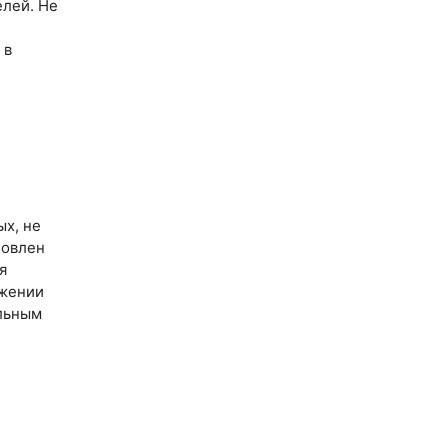
елей. Не
 в
ых, не
новлен
я
ижении
альным