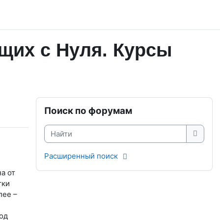
щих с Нуля. Курсы
Блоки
Пропустить Поиск по форумам
Поиск по форумам
Найти
Найти
Расширенный поиск
а от
тки
лее –
од