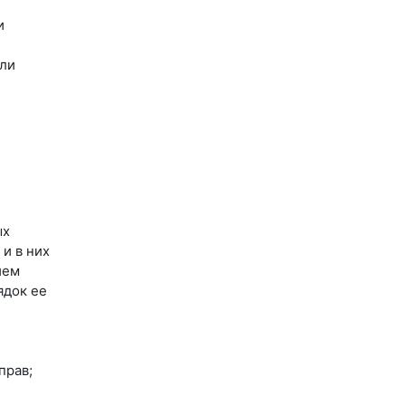
и
или
ых
и в них
ием
ядок ее
прав;