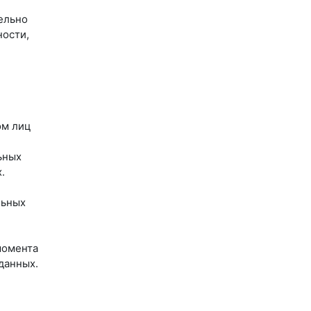
ельно
ности,
ом лиц
ьных
.
льных
момента
данных.