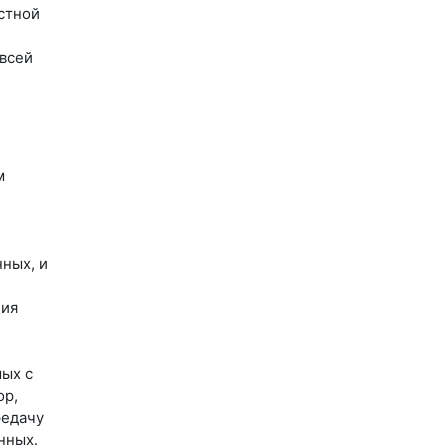
стной
 всей
м
ных, и
ния
мых с
ор,
редачу
нных.