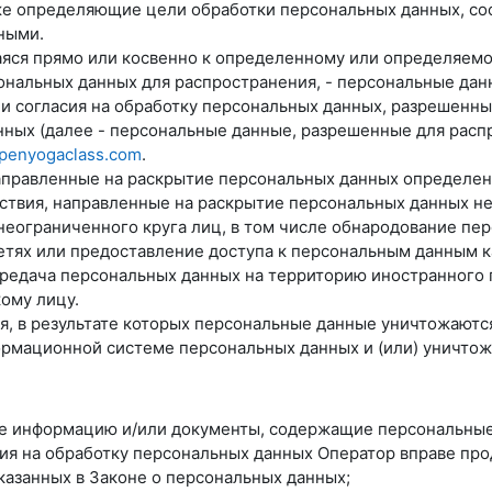
е определяющие цели обработки персональных данных, со
ными.
аяся прямо или косвенно к определенному или определяем
нальных данных для распространения, - персональные данн
и согласия на обработку персональных данных, разрешенн
ных (далее - персональные данные, разрешенные для расп
openyogaclass.com
.
направленные на раскрытие персональных данных определе
йствия, направленные на раскрытие персональных данных н
неограниченного круга лиц, в том числе обнародование пе
ях или предоставление доступа к персональным данным к
ередача персональных данных на территорию иностранного г
ому лицу.
ия, в результате которых персональные данные уничтожают
рмационной системе персональных данных и (или) уничто
ые информацию и/или документы, содержащие персональные
сия на обработку персональных данных Оператор вправе пр
казанных в Законе о персональных данных;