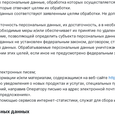
х персональные данные, обработка которых осуществляется
оторые отвечают целям их обработки.
данных соответствуют заявленным целям обработки. Не до
 точность персональных данных, их достаточность, а в нео
обходимые меры и/или обеспечивает их принятие по удале
рме, позволяющей определить субъекта персональных данны
 данных не установлен федеральным законом, договором, с
ых данных. Обрабатываемые персональные данные уничтожа
нии этих целей, если иное не предусмотрено федеральным 
лектронных писем;
формации и/или материалам, содержащимся на веб-сайте
htt
лю уведомления о новых продуктах и услугах, специальных 
ий, направив Оператору письмо на адрес электронной поч
 предложениях».
помощью сервисов интернет-статистики, служат для сбора 
ьных данных