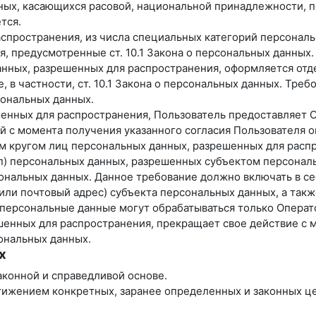
ных, касающихся расовой, национальной принадлежности, п
тся.
спространения, из числа специальных категорий персональны
я, предусмотренные ст. 10.1 Закона о персональных данных.
анных, разрешенных для распространения, оформляется отде
 в частности, ст. 10.1 Закона о персональных данных. Тре
ональных данных.
ешенных для распространения, Пользователь предоставляет 
ней с момента получения указанного согласия Пользователя
ым кругом лиц персональных данных, разрешенных для расп
уп) персональных данных, разрешенных субъектом персонал
нальных данных. Данное требование должно включать в себ
ли почтовый адрес) субъекта персональных данных, а так
персональные данные могут обрабатываться только Операт
ешенных для распространения, прекращает свое действие с 
сональных данных.
х
аконной и справедливой основе.
тижением конкретных, заранее определенных и законных це