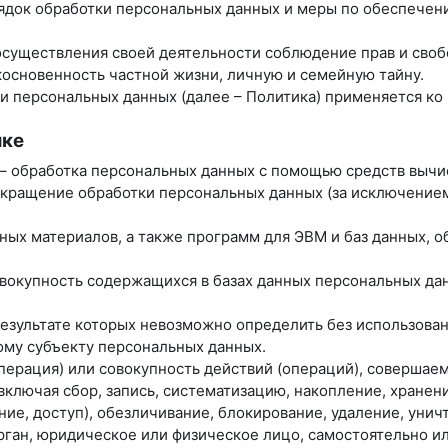
рядок обработки персональных данных и меры по обеспече
 осуществления своей деятельности соблюдение прав и своб
косновенность частной жизни, личную и семейную тайну.
ки персональных данных (далее – Политика) применяется к
ике
 – обработка персональных данных с помощью средств вычи
екращение обработки персональных данных (за исключением
нных материалов, а также программ для ЭВМ и баз данных, 
вокупность содержащихся в базах данных персональных д
 результате которых невозможно определить без использо
му субъекту персональных данных.
операция) или совокупность действий (операций), совершае
ключая сбор, запись, систематизацию, накопление, хранени
ние, доступ), обезличивание, блокирование, удаление, уни
орган, юридическое или физическое лицо, самостоятельно и