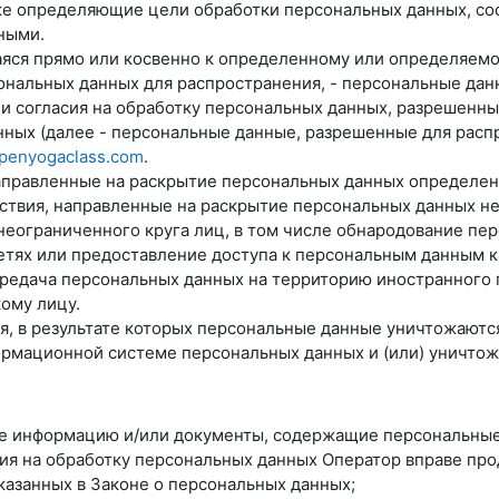
е определяющие цели обработки персональных данных, со
ными.
аяся прямо или косвенно к определенному или определяем
нальных данных для распространения, - персональные данн
и согласия на обработку персональных данных, разрешенн
ных (далее - персональные данные, разрешенные для расп
openyogaclass.com
.
направленные на раскрытие персональных данных определе
йствия, направленные на раскрытие персональных данных н
неограниченного круга лиц, в том числе обнародование пе
ях или предоставление доступа к персональным данным к
ередача персональных данных на территорию иностранного г
ому лицу.
ия, в результате которых персональные данные уничтожают
рмационной системе персональных данных и (или) уничто
ые информацию и/или документы, содержащие персональные
сия на обработку персональных данных Оператор вправе пр
казанных в Законе о персональных данных;