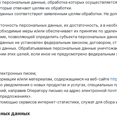
х персональные данные, обработка которых осуществляется
оторые отвечают целям их обработки.
данных соответствуют заявленным целям обработки. Не до
 точность персональных данных, их достаточность, а в нео
обходимые меры и/или обеспечивает их принятие по удале
рме, позволяющей определить субъекта персональных данны
 данных не установлен федеральным законом, договором, с
ых данных. Обрабатываемые персональные данные уничтожа
нии этих целей, если иное не предусмотрено федеральным 
лектронных писем;
формации и/или материалам, содержащимся на веб-сайте
htt
лю уведомления о новых продуктах и услугах, специальных 
ий, направив Оператору письмо на адрес электронной поч
 предложениях».
помощью сервисов интернет-статистики, служат для сбора 
ьных данных