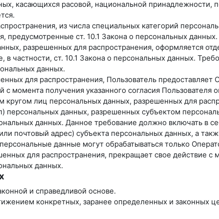
ных, касающихся расовой, национальной принадлежности, п
тся.
спространения, из числа специальных категорий персональны
я, предусмотренные ст. 10.1 Закона о персональных данных.
анных, разрешенных для распространения, оформляется отде
 в частности, ст. 10.1 Закона о персональных данных. Тре
ональных данных.
ешенных для распространения, Пользователь предоставляет 
ней с момента получения указанного согласия Пользователя
ым кругом лиц персональных данных, разрешенных для расп
уп) персональных данных, разрешенных субъектом персонал
нальных данных. Данное требование должно включать в себ
ли почтовый адрес) субъекта персональных данных, а так
персональные данные могут обрабатываться только Операт
ешенных для распространения, прекращает свое действие с 
сональных данных.
х
аконной и справедливой основе.
тижением конкретных, заранее определенных и законных це