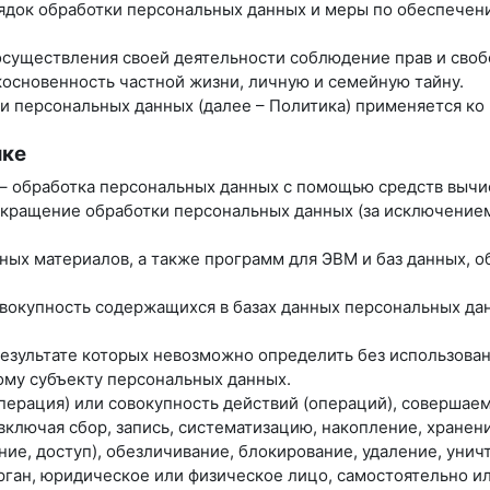
рядок обработки персональных данных и меры по обеспече
 осуществления своей деятельности соблюдение прав и своб
косновенность частной жизни, личную и семейную тайну.
ки персональных данных (далее – Политика) применяется к
ике
 – обработка персональных данных с помощью средств вычи
екращение обработки персональных данных (за исключением
нных материалов, а также программ для ЭВМ и баз данных, 
вокупность содержащихся в базах данных персональных д
 результате которых невозможно определить без использо
му субъекту персональных данных.
операция) или совокупность действий (операций), совершае
ключая сбор, запись, систематизацию, накопление, хранени
ние, доступ), обезличивание, блокирование, удаление, уни
орган, юридическое или физическое лицо, самостоятельно и