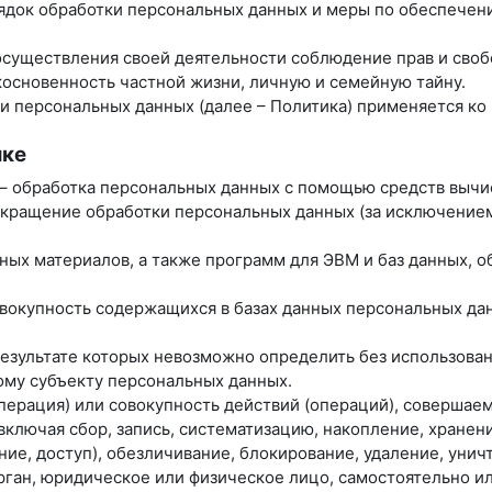
рядок обработки персональных данных и меры по обеспече
 осуществления своей деятельности соблюдение прав и своб
косновенность частной жизни, личную и семейную тайну.
ки персональных данных (далее – Политика) применяется к
ике
 – обработка персональных данных с помощью средств вычи
екращение обработки персональных данных (за исключением
нных материалов, а также программ для ЭВМ и баз данных, 
вокупность содержащихся в базах данных персональных д
 результате которых невозможно определить без использо
му субъекту персональных данных.
операция) или совокупность действий (операций), совершае
ключая сбор, запись, систематизацию, накопление, хранени
ние, доступ), обезличивание, блокирование, удаление, уни
орган, юридическое или физическое лицо, самостоятельно и