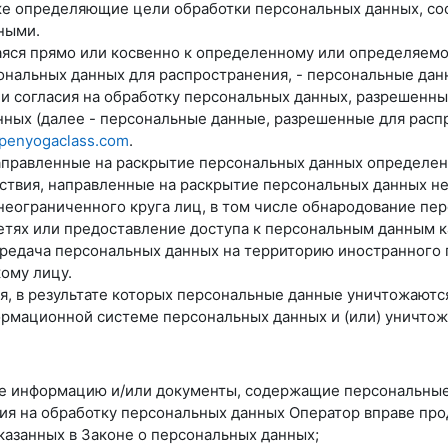
е определяющие цели обработки персональных данных, со
ными.
аяся прямо или косвенно к определенному или определяем
нальных данных для распространения, - персональные данн
и согласия на обработку персональных данных, разрешенн
ных (далее - персональные данные, разрешенные для расп
openyogaclass.com
.
направленные на раскрытие персональных данных определе
йствия, направленные на раскрытие персональных данных н
неограниченного круга лиц, в том числе обнародование пе
ях или предоставление доступа к персональным данным к
ередача персональных данных на территорию иностранного г
ому лицу.
ия, в результате которых персональные данные уничтожают
рмационной системе персональных данных и (или) уничто
ые информацию и/или документы, содержащие персональные
сия на обработку персональных данных Оператор вправе пр
казанных в Законе о персональных данных;