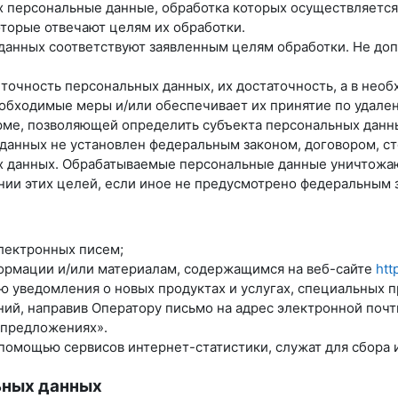
х персональные данные, обработка которых осуществляется
оторые отвечают целям их обработки.
данных соответствуют заявленным целям обработки. Не до
 точность персональных данных, их достаточность, а в нео
обходимые меры и/или обеспечивает их принятие по удале
рме, позволяющей определить субъекта персональных данны
 данных не установлен федеральным законом, договором, с
ых данных. Обрабатываемые персональные данные уничтожа
нии этих целей, если иное не предусмотрено федеральным 
лектронных писем;
формации и/или материалам, содержащимся на веб-сайте
htt
лю уведомления о новых продуктах и услугах, специальных 
ий, направив Оператору письмо на адрес электронной поч
 предложениях».
помощью сервисов интернет-статистики, служат для сбора 
ьных данных