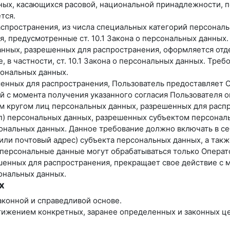
ных, касающихся расовой, национальной принадлежности, п
тся.
спространения, из числа специальных категорий персональны
я, предусмотренные ст. 10.1 Закона о персональных данных.
анных, разрешенных для распространения, оформляется отде
 в частности, ст. 10.1 Закона о персональных данных. Тре
ональных данных.
ешенных для распространения, Пользователь предоставляет 
ней с момента получения указанного согласия Пользователя
ым кругом лиц персональных данных, разрешенных для расп
уп) персональных данных, разрешенных субъектом персонал
нальных данных. Данное требование должно включать в себ
ли почтовый адрес) субъекта персональных данных, а так
персональные данные могут обрабатываться только Операт
ешенных для распространения, прекращает свое действие с 
сональных данных.
х
аконной и справедливой основе.
тижением конкретных, заранее определенных и законных це