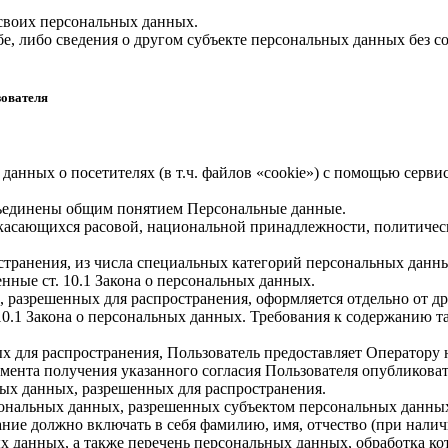
 своих персональных данных.
е, либо сведения о другом субъекте персональных данных без со
зователя
 данных о посетителях (в т.ч. файлов «cookie») с помощью серв
бъединены общим понятием Персональные данные.
 касающихся расовой, национальной принадлежности, политичес
транения, из числа специальных категорий персональных данных,
нные ст. 10.1 Закона о персональных данных.
, разрешенных для распространения, оформляется отдельно от д
. 10.1 Закона о персональных данных. Требования к содержанию 
х для распространения, Пользователь предоставляет Оператору 
 момента получения указанного согласия Пользователя опубликов
ых данных, разрешенных для распространения.
ерсональных данных, разрешенных субъектом персональных данны
ние должно включать в себя фамилию, имя, отчество (при нали
ых данных, а также перечень персональных данных, обработка 