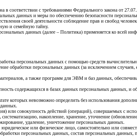
а в соответствии с требованиями Федерального закона от 27.07
ональных данных и меры по обеспечению безопасности персона
ствления своей деятельности соблюдение прав и свобод человек
ную и семейную тайну.
рсональных данных (далее – Политика) применяется ко всей ин
бработка персональных данных с помощью средств вычислительн
ние обработки персональных данных (за исключением случаев, 
материалов, а также программ для ЭВМ и баз данных, обеспечив
пность содержащихся в базах данных персональных данных, и 
льтате которых невозможно определить без использования доп
 данных.
ия) или совокупность действий (операций), совершаемых с испо
, систематизацию, накопление, хранение, уточнение (обновление
локирование, удаление, уничтожение персональных данных.
, юридическое или физическое лицо, самостоятельно или совме
бработки персональных данных, состав персональных данных, п