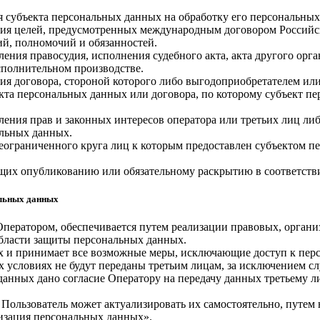
ия субъекта персональных данных на обработку его персональны
ния целей, предусмотренных международным договором Российс
й, полномочий и обязанностей.
ления правосудия, исполнения судебного акта, акта другого ор
сполнительном производстве.
ия договора, стороной которого либо выгодоприобретателем или
екта персональных данных или договора, по которому субъект п
ления прав и законных интересов оператора или третьих лиц ли
альных данных.
еограниченного круга лиц к которым предоставлен субъектом пе
ащих опубликованию или обязательному раскрытию в соответств
альных данных
Оператором, обеспечивается путем реализации правовых, орган
области защиты персональных данных.
ных и принимает все возможные меры, исключающие доступ к п
х условиях не будут переданы третьим лицам, за исключением с
 данных дано согласие Оператору на передачу данных третьему 
 Пользователь может актуализировать их самостоятельно, путем
изация персональных данных».