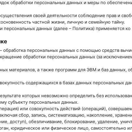
рядок обработки персональных данных и меры по обеспече
 осуществления своей деятельности соблюдение прав и своб
косновенность частной жизни, личную и семейную тайну.
ки персональных данных (далее – Политика) применяется к
ике
 – обработка персональных данных с помощью средств вычи
екращение обработки персональных данных (за исключением
нных материалов, а также программ для ЭВМ и баз данных, 
вокупность содержащихся в базах данных персональных д
 результате которых невозможно определить без использо
му субъекту персональных данных.
операция) или совокупность действий (операций), совершае
ключая сбор, запись, систематизацию, накопление, хранени
ние, доступ), обезличивание, блокирование, удаление, уни
орган, юридическое или физическое лицо, самостоятельно и