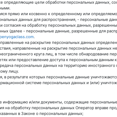
е определяющие цели обработки персональных данных, со
ными.
аяся прямо или косвенно к определенному или определяем
нальных данных для распространения, - персональные данн
и согласия на обработку персональных данных, разрешенн
ных (далее - персональные данные, разрешенные для расп
openyogaclass.com
.
направленные на раскрытие персональных данных определе
йствия, направленные на раскрытие персональных данных н
неограниченного круга лиц, в том числе обнародование пе
ях или предоставление доступа к персональным данным к
ередача персональных данных на территорию иностранного г
ому лицу.
ия, в результате которых персональные данные уничтожают
рмационной системе персональных данных и (или) уничто
ые информацию и/или документы, содержащие персональные
сия на обработку персональных данных Оператор вправе пр
казанных в Законе о персональных данных;