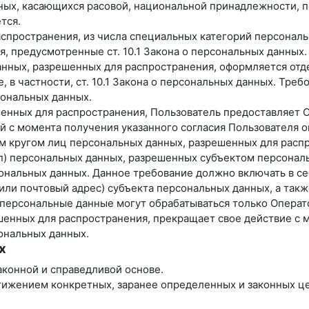
ных, касающихся расовой, национальной принадлежности, п
тся.
спространения, из числа специальных категорий персональны
я, предусмотренные ст. 10.1 Закона о персональных данных.
анных, разрешенных для распространения, оформляется отде
 в частности, ст. 10.1 Закона о персональных данных. Тре
ональных данных.
ешенных для распространения, Пользователь предоставляет 
ней с момента получения указанного согласия Пользователя
ым кругом лиц персональных данных, разрешенных для расп
уп) персональных данных, разрешенных субъектом персонал
нальных данных. Данное требование должно включать в себ
ли почтовый адрес) субъекта персональных данных, а так
персональные данные могут обрабатываться только Операт
ешенных для распространения, прекращает свое действие с 
сональных данных.
х
аконной и справедливой основе.
тижением конкретных, заранее определенных и законных це