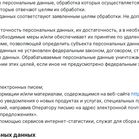
х персональные данные, обработка которых осуществляется
оторые отвечают целям их обработки.
данных соответствуют заявленным целям обработки. Не до
 точность персональных данных, их достаточность, а в нео
обходимые меры и/или обеспечивает их принятие по удале
рме, позволяющей определить субъекта персональных данны
 данных не установлен федеральным законом, договором, с
ых данных. Обрабатываемые персональные данные уничтожа
нии этих целей, если иное не предусмотрено федеральным 
лектронных писем;
формации и/или материалам, содержащимся на веб-сайте
htt
лю уведомления о новых продуктах и услугах, специальных 
ий, направив Оператору письмо на адрес электронной поч
 предложениях».
помощью сервисов интернет-статистики, служат для сбора 
ьных данных