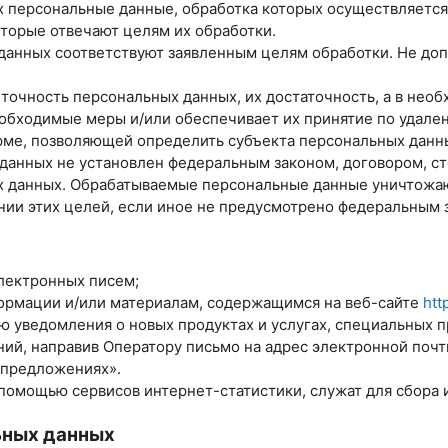
х персональные данные, обработка которых осуществляется
оторые отвечают целям их обработки.
данных соответствуют заявленным целям обработки. Не до
 точность персональных данных, их достаточность, а в нео
обходимые меры и/или обеспечивает их принятие по удале
рме, позволяющей определить субъекта персональных данны
 данных не установлен федеральным законом, договором, с
ых данных. Обрабатываемые персональные данные уничтожа
нии этих целей, если иное не предусмотрено федеральным 
лектронных писем;
формации и/или материалам, содержащимся на веб-сайте
htt
лю уведомления о новых продуктах и услугах, специальных 
ий, направив Оператору письмо на адрес электронной поч
 предложениях».
помощью сервисов интернет-статистики, служат для сбора 
ьных данных