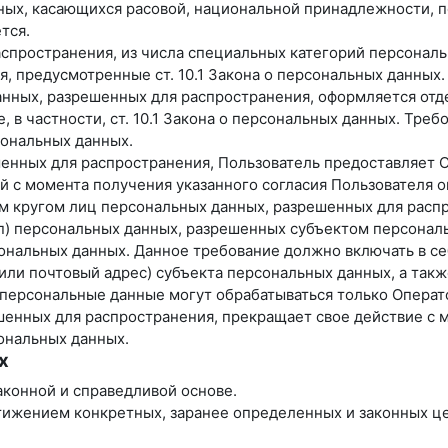
ных, касающихся расовой, национальной принадлежности, п
тся.
спространения, из числа специальных категорий персональны
я, предусмотренные ст. 10.1 Закона о персональных данных.
анных, разрешенных для распространения, оформляется отде
 в частности, ст. 10.1 Закона о персональных данных. Тре
ональных данных.
ешенных для распространения, Пользователь предоставляет 
ней с момента получения указанного согласия Пользователя
ым кругом лиц персональных данных, разрешенных для расп
уп) персональных данных, разрешенных субъектом персонал
нальных данных. Данное требование должно включать в себ
ли почтовый адрес) субъекта персональных данных, а так
персональные данные могут обрабатываться только Операт
ешенных для распространения, прекращает свое действие с 
сональных данных.
х
аконной и справедливой основе.
тижением конкретных, заранее определенных и законных це