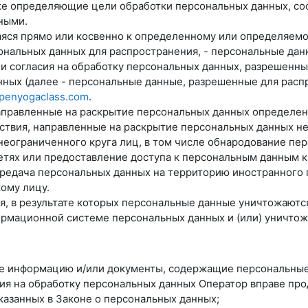
е определяющие цели обработки персональных данных, со
ными.
аяся прямо или косвенно к определенному или определяем
нальных данных для распространения, - персональные данн
и согласия на обработку персональных данных, разрешенн
ных (далее - персональные данные, разрешенные для расп
openyogaclass.com
.
направленные на раскрытие персональных данных определе
йствия, направленные на раскрытие персональных данных н
неограниченного круга лиц, в том числе обнародование пе
ях или предоставление доступа к персональным данным к
ередача персональных данных на территорию иностранного г
ому лицу.
ия, в результате которых персональные данные уничтожают
рмационной системе персональных данных и (или) уничто
ые информацию и/или документы, содержащие персональные
сия на обработку персональных данных Оператор вправе пр
казанных в Законе о персональных данных;