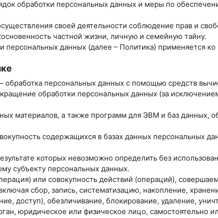
рядок обработки персональных данных и меры по обеспече
 осуществления своей деятельности соблюдение прав и своб
косновенность частной жизни, личную и семейную тайну.
ки персональных данных (далее – Политика) применяется к
ике
 – обработка персональных данных с помощью средств вычи
екращение обработки персональных данных (за исключением
нных материалов, а также программ для ЭВМ и баз данных, 
вокупность содержащихся в базах данных персональных д
 результате которых невозможно определить без использо
му субъекту персональных данных.
операция) или совокупность действий (операций), совершае
ключая сбор, запись, систематизацию, накопление, хранени
ние, доступ), обезличивание, блокирование, удаление, уни
орган, юридическое или физическое лицо, самостоятельно и