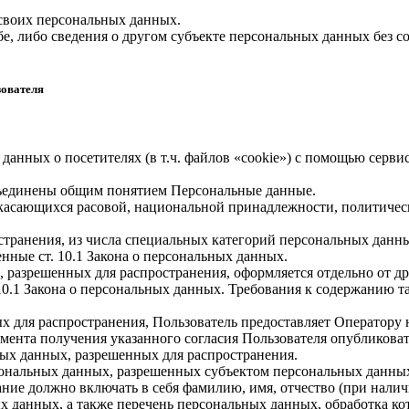
 своих персональных данных.
е, либо сведения о другом субъекте персональных данных без со
зователя
 данных о посетителях (в т.ч. файлов «cookie») с помощью серв
бъединены общим понятием Персональные данные.
 касающихся расовой, национальной принадлежности, политичес
транения, из числа специальных категорий персональных данных,
нные ст. 10.1 Закона о персональных данных.
, разрешенных для распространения, оформляется отдельно от д
. 10.1 Закона о персональных данных. Требования к содержанию 
х для распространения, Пользователь предоставляет Оператору 
 момента получения указанного согласия Пользователя опубликов
ых данных, разрешенных для распространения.
ерсональных данных, разрешенных субъектом персональных данны
ние должно включать в себя фамилию, имя, отчество (при нали
ых данных, а также перечень персональных данных, обработка 