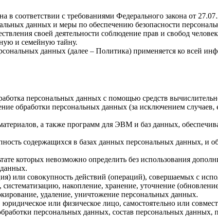
а в соответствии с требованиями Федерального закона от 27.07
ональных данных и меры по обеспечению безопасности персона
ствления своей деятельности соблюдение прав и свобод человек
ную и семейную тайну.
рсональных данных (далее – Политика) применяется ко всей ин
бработка персональных данных с помощью средств вычислительн
ние обработки персональных данных (за исключением случаев, 
материалов, а также программ для ЭВМ и баз данных, обеспечив
пность содержащихся в базах данных персональных данных, и 
льтате которых невозможно определить без использования доп
 данных.
ия) или совокупность действий (операций), совершаемых с испо
, систематизацию, накопление, хранение, уточнение (обновление
локирование, удаление, уничтожение персональных данных.
, юридическое или физическое лицо, самостоятельно или совме
бработки персональных данных, состав персональных данных, п