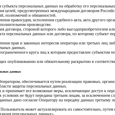
ия субъекта персональных данных на обработку его персональны
ния целей, предусмотренных международным договором Российс
й, полномочий и обязанностей.
ления правосудия, исполнения судебного акта, акта другого ор
сполнительном производстве.
ия договора, стороной которого либо выгодоприобретателем или
екта персональных данных или договора, по которому субъект п
ления прав и законных интересов оператора или третьих лиц ли
альных данных.
еограниченного круга лиц к которым предоставлен субъектом пе
ащих опубликованию или обязательному раскрытию в соответств
альных данных
Оператором, обеспечивается путем реализации правовых, орган
области защиты персональных данных.
ных и принимает все возможные меры, исключающие доступ к п
х условиях не будут переданы третьим лицам, за исключением с
 данных дано согласие Оператору на передачу данных третьему 
 Пользователь может актуализировать их самостоятельно, путем
изация персональных данных».