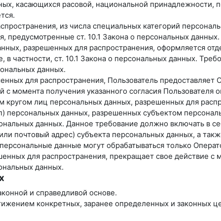
ных, касающихся расовой, национальной принадлежности, п
тся.
спространения, из числа специальных категорий персональны
я, предусмотренные ст. 10.1 Закона о персональных данных.
анных, разрешенных для распространения, оформляется отде
 в частности, ст. 10.1 Закона о персональных данных. Тре
ональных данных.
ешенных для распространения, Пользователь предоставляет 
ней с момента получения указанного согласия Пользователя
ым кругом лиц персональных данных, разрешенных для расп
уп) персональных данных, разрешенных субъектом персонал
нальных данных. Данное требование должно включать в себ
ли почтовый адрес) субъекта персональных данных, а так
персональные данные могут обрабатываться только Операт
ешенных для распространения, прекращает свое действие с 
сональных данных.
х
аконной и справедливой основе.
тижением конкретных, заранее определенных и законных це