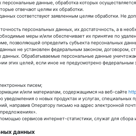
х персональные данные, обработка которых осуществляется
оторые отвечают целям их обработки.
данных соответствуют заявленным целям обработки. Не до
 точность персональных данных, их достаточность, а в нео
обходимые меры и/или обеспечивает их принятие по удале
рме, позволяющей определить субъекта персональных данны
 данных не установлен федеральным законом, договором, с
ых данных. Обрабатываемые персональные данные уничтожа
нии этих целей, если иное не предусмотрено федеральным 
лектронных писем;
формации и/или материалам, содержащимся на веб-сайте
htt
лю уведомления о новых продуктах и услугах, специальных 
ий, направив Оператору письмо на адрес электронной поч
 предложениях».
помощью сервисов интернет-статистики, служат для сбора 
ьных данных