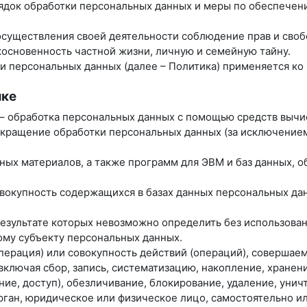
рядок обработки персональных данных и меры по обеспече
 осуществления своей деятельности соблюдение прав и своб
косновенность частной жизни, личную и семейную тайну.
ки персональных данных (далее – Политика) применяется к
ике
 – обработка персональных данных с помощью средств вычи
екращение обработки персональных данных (за исключением
нных материалов, а также программ для ЭВМ и баз данных, 
вокупность содержащихся в базах данных персональных д
 результате которых невозможно определить без использо
му субъекту персональных данных.
операция) или совокупность действий (операций), совершае
ключая сбор, запись, систематизацию, накопление, хранени
ние, доступ), обезличивание, блокирование, удаление, уни
орган, юридическое или физическое лицо, самостоятельно и