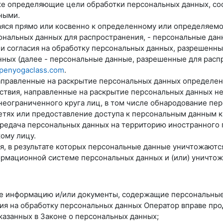
е определяющие цели обработки персональных данных, со
ными.
аяся прямо или косвенно к определенному или определяем
нальных данных для распространения, - персональные данн
и согласия на обработку персональных данных, разрешенн
ных (далее - персональные данные, разрешенные для расп
openyogaclass.com
.
направленные на раскрытие персональных данных определе
йствия, направленные на раскрытие персональных данных н
неограниченного круга лиц, в том числе обнародование пе
ях или предоставление доступа к персональным данным к
ередача персональных данных на территорию иностранного г
ому лицу.
ия, в результате которых персональные данные уничтожают
рмационной системе персональных данных и (или) уничто
ые информацию и/или документы, содержащие персональные
сия на обработку персональных данных Оператор вправе пр
казанных в Законе о персональных данных;