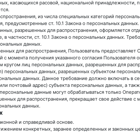
ных, касающихся расовой, национальной принадлежности, п
тся.
спространения, из числа специальных категорий персональны
я, предусмотренные ст. 10.1 Закона о персональных данных.
анных, разрешенных для распространения, оформляется отде
 в частности, ст. 10.1 Закона о персональных данных. Тре
ональных данных.
ешенных для распространения, Пользователь предоставляет 
ней с момента получения указанного согласия Пользователя
ым кругом лиц персональных данных, разрешенных для расп
уп) персональных данных, разрешенных субъектом персонал
нальных данных. Данное требование должно включать в себ
ли почтовый адрес) субъекта персональных данных, а так
персональные данные могут обрабатываться только Операт
ешенных для распространения, прекращает свое действие с 
сональных данных.
х
аконной и справедливой основе.
тижением конкретных, заранее определенных и законных це