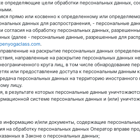
е определяющие цели обработки персональных данных, со
ными.
аяся прямо или косвенно к определенному или определяем
нальных данных для распространения, - персональные данн
и согласия на обработку персональных данных, разрешенн
ных (далее - персональные данные, разрешенные для расп
openyogaclass.com
.
направленные на раскрытие персональных данных определе
йствия, направленные на раскрытие персональных данных н
неограниченного круга лиц, в том числе обнародование пе
ях или предоставление доступа к персональным данным к
ередача персональных данных на территорию иностранного г
ому лицу.
ия, в результате которых персональные данные уничтожают
рмационной системе персональных данных и (или) уничто
ые информацию и/или документы, содержащие персональные
сия на обработку персональных данных Оператор вправе пр
казанных в Законе о персональных данных;