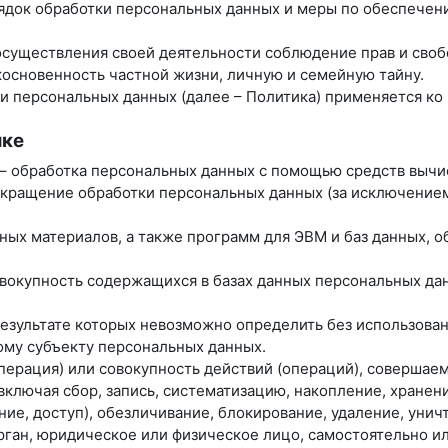
рядок обработки персональных данных и меры по обеспече
 осуществления своей деятельности соблюдение прав и своб
косновенность частной жизни, личную и семейную тайну.
ки персональных данных (далее – Политика) применяется к
ике
 – обработка персональных данных с помощью средств вычи
екращение обработки персональных данных (за исключением
нных материалов, а также программ для ЭВМ и баз данных, 
вокупность содержащихся в базах данных персональных д
 результате которых невозможно определить без использо
му субъекту персональных данных.
операция) или совокупность действий (операций), совершае
ключая сбор, запись, систематизацию, накопление, хранени
ние, доступ), обезличивание, блокирование, удаление, уни
орган, юридическое или физическое лицо, самостоятельно и