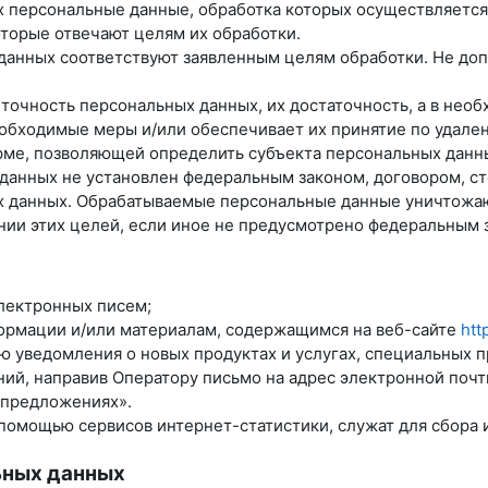
х персональные данные, обработка которых осуществляется
оторые отвечают целям их обработки.
данных соответствуют заявленным целям обработки. Не до
 точность персональных данных, их достаточность, а в нео
обходимые меры и/или обеспечивает их принятие по удале
рме, позволяющей определить субъекта персональных данны
 данных не установлен федеральным законом, договором, с
ых данных. Обрабатываемые персональные данные уничтожа
нии этих целей, если иное не предусмотрено федеральным 
лектронных писем;
формации и/или материалам, содержащимся на веб-сайте
htt
лю уведомления о новых продуктах и услугах, специальных 
ий, направив Оператору письмо на адрес электронной поч
 предложениях».
помощью сервисов интернет-статистики, служат для сбора 
ьных данных