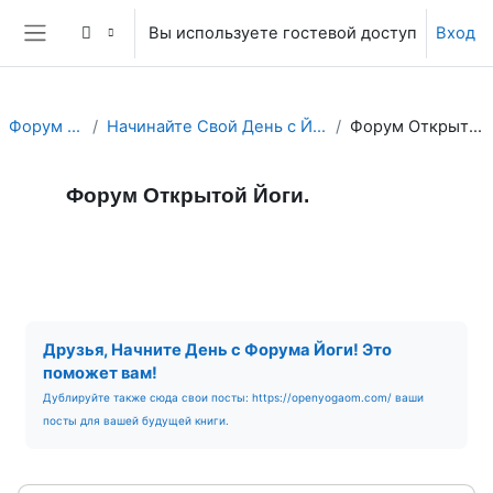
Перейти к основному содержанию
Вы используете гостевой доступ
Вход
Боковая панель
Форум Йоги.
Начинайте Свой День с Йога Форума!
Форум Открытой Йоги.
Форум Открытой Йоги.
Форум
RSS-лента сообщений
Требуемые условия завершения
Друзья, Начните День с Форума Йоги! Это
поможет вам!
Дублируйте также сюда свои посты: https://openyogaom.com/ ваши
посты для вашей будущей книги.