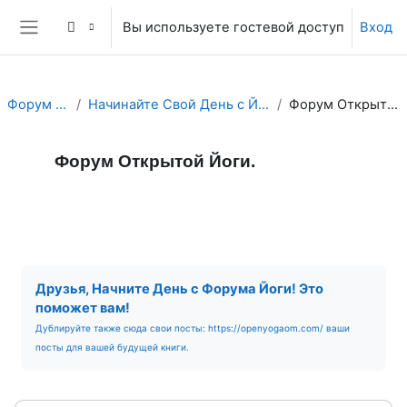
Перейти к основному содержанию
Вы используете гостевой доступ
Вход
Боковая панель
Форум Йоги.
Начинайте Свой День с Йога Форума!
Форум Открытой Йоги.
Форум Открытой Йоги.
Форум
RSS-лента сообщений
Требуемые условия завершения
Друзья, Начните День с Форума Йоги! Это
поможет вам!
Дублируйте также сюда свои посты: https://openyogaom.com/ ваши
посты для вашей будущей книги.