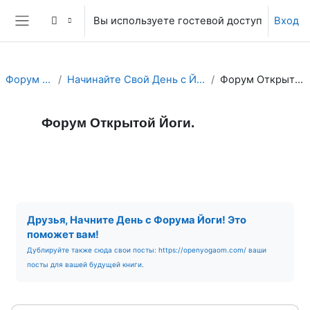
Перейти к основному содержанию
Вы используете гостевой доступ
Вход
Боковая панель
Форум Йоги.
Начинайте Свой День с Йога Форума!
Форум Открытой Йоги.
Форум Открытой Йоги.
Форум
RSS-лента сообщений
Требуемые условия завершения
Друзья, Начните День с Форума Йоги! Это
поможет вам!
Дублируйте также сюда свои посты: https://openyogaom.com/ ваши
посты для вашей будущей книги.