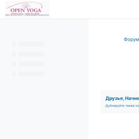
Перейти к основному содержанию
В начало
Форум
Фору
Требуемые ус
Друзья, Начни
Дублируйте также сю