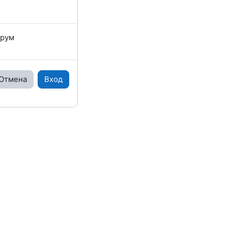
орум
Отмена
Вход