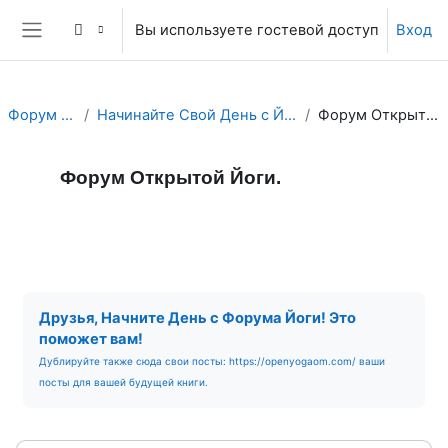
Перейти к основному содержанию
Вы используете гостевой доступ
Вход
Боковая панель
Форум Йоги.
Начинайте Свой День с Йога Форума!
Форум Открытой Йоги.
Форум Открытой Йоги.
Форум
RSS-лента сообщений
Требуемые условия завершения
Друзья, Начните День с Форума Йоги! Это
поможет вам!
Дублируйте также сюда свои посты: https://openyogaom.com/ ваши
посты для вашей будущей книги.