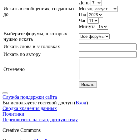
День
Искать в сообщениях, созданных
Месяц
до
Год
Час
Минута
Выберите форумы, в которых
нужно искать
Искать слова в заголовках
Искать по автору
Отмечено
Искать
Служба поддержки сайта
Вы используете гостевой доступ (
Вход
)
Сводка хранения данных
Политики
Переключить на стандартную тему
Creative Commons