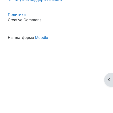
Политики
Creative Commons
На платформе
Moodle
От