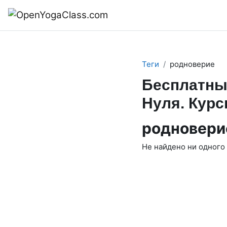
Перейти к основному содержанию
В начало
Теги
родноверие
Бесплатны
Нуля. Курс
родновери
Не найдено ни одного