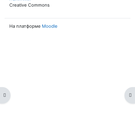
Creative Commons
На платформе
Moodle
Открыть оглавление курса
От