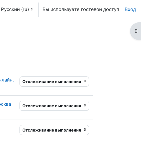
Русский ‎(ru)‎
Вы используете гостевой доступ
Вход
От
нлайн.
Отслеживание выполнения
перссылка
осква
Отслеживание выполнения
сылка
Отслеживание выполнения