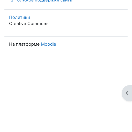
Политики
Creative Commons
На платформе
Moodle
От