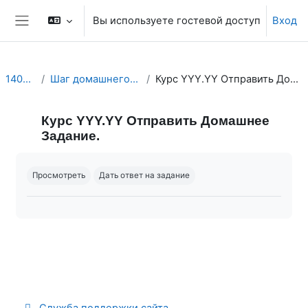
Перейти к основному содержанию
Вы используете гостевой доступ
Вход
Боковая панель
14000.25
Шаг домашнего задания.(4)
Курс YYY.YY Отправить Домашнее Задание.
Курс YYY.YY Отправить Домашнее
Задание.
Требуемые условия завершения
Просмотреть
Дать ответ на задание
Служба поддержки сайта