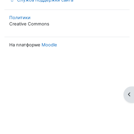
Политики
Creative Commons
На платформе
Moodle
От