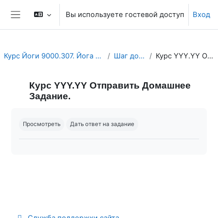
Перейти к основному содержанию
Вы используете гостевой доступ
Вход
Боковая панель
Курс Йоги 9000.307. Йога мужчины и женщины. Йога и сексуальность.
Шаг домашнего задания.
Курс YYY.YY Отправить Домашнее Задание.
Курс YYY.YY Отправить Домашнее
Задание.
Требуемые условия завершения
Просмотреть
Дать ответ на задание
Служба поддержки сайта