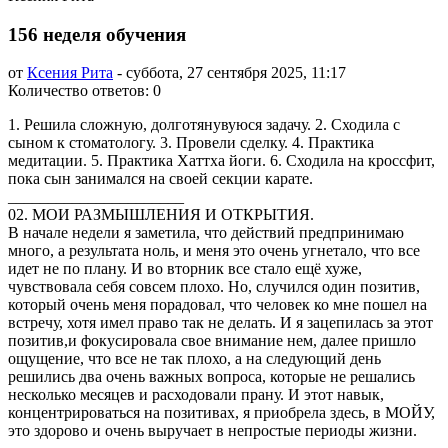
156 неделя обучения
от
Ксения Рита
-
суббота, 27 сентября 2025, 11:17
Количество ответов: 0
1. Решила сложную, долготянувуюся задачу. 2. Сходила с
сыном к стоматологу. 3. Провели сделку. 4. Практика
медитации. 5. Практика Хаттха йоги. 6. Сходила на кроссфит,
пока сын занимался на своей секции карате.
______________________
02. МОИ РАЗМЫШЛЕНИЯ И ОТКРЫТИЯ.
В начале недели я заметила, что действий предпринимаю
много, а результата ноль, и меня это очень угнетало, что все
идет не по плану. И во вторник все стало ещё хуже,
чувствовала себя совсем плохо. Но, случился один позитив,
который очень меня порадовал, что человек ко мне пошел на
встречу, хотя имел право так не делать. И я зацепилась за этот
позитив,и фокусировала свое внимание нем, далее пришло
ощущение, что все не так плохо, а на следующий день
решились два очень важных вопроса, которые не решались
несколько месяцев и расходовали прану. И этот навык,
концентрироваться на позитивах, я приобрела здесь, в МОЙУ,
это здорово и очень выручает в непростые периоды жизни.