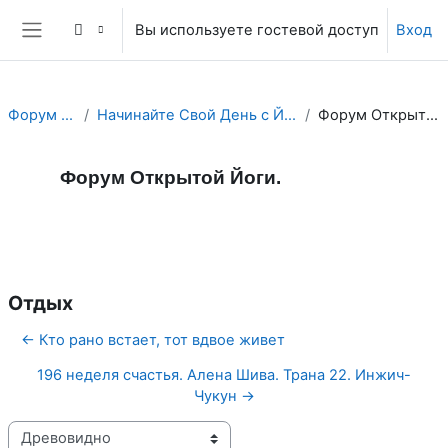
Перейти к основному содержанию
Вы используете гостевой доступ
Вход
Боковая панель
Форум Йоги.
Начинайте Свой День с Йога Форума!
Форум Открытой Йоги.
Форум Открытой Йоги.
Форум
RSS-лента сообщений
Отдых
← Кто рано встает, тот вдвое живет
196 неделя счастья. Алена Шива. Трана 22. Инжич-
Чукун →
Режим отображения