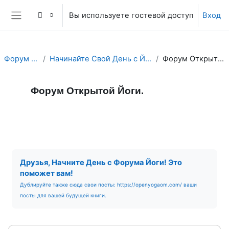
Перейти к основному содержанию
Вы используете гостевой доступ
Вход
Боковая панель
Форум Йоги.
Начинайте Свой День с Йога Форума!
Форум Открытой Йоги.
Форум Открытой Йоги.
Форум
RSS-лента сообщений
Требуемые условия завершения
Друзья, Начните День с Форума Йоги! Это
поможет вам!
Дублируйте также сюда свои посты: https://openyogaom.com/ ваши
посты для вашей будущей книги.