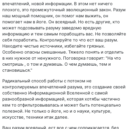
впечатлений, новой информации. В этом нет ничего
плохого, это промежуточный эволюционный закон. Разум
наш мощный помощник, он помог нам выжить, он
помогает нам в йоге. Он всеядный. Но есть другие, кто
может подсовывать разуму заведомо вредную
информацию и тем самым порабощать вас. Не позволяйте
себя поработить. Контролируйте то что ест ваш разум.
Находите чистые источники, избегайте грязных.
Особенно опасны смешанные. Тяжело понять и отделить
в них нужное от ненужного. Поговорка говорит: "На что
смотришь , о том и думаешь. О чем думаешь, тем и
становишься."
Радикальный способ работы с потоком не
контролируемых впечатлений разума, это создание своей
собственно Информационной Вселенной с самой
разнообразной информацией, которая хотябы частично
кем то отфильтровывалась и может быть потенцеально
полезной. Не только о йоге, но и о науки, культуре,
искусстве, техники итак далее.
Ваш разум всеядный, ест все с чем соприкасается, без