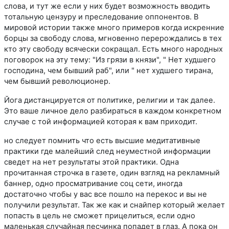
слова, и тут же если у них будет возможность вводить
тотальную цензуру и преследование оппонентов. В
мировой истории также много примеров когда искренние
борцы за свободу слова, мгновенно перерождались в тех
кто эту свободу всячески сокращал. Есть много народных
поговорок на эту тему: "Из грязи в князи", " Нет худшего
господина, чем бывший раб", или " нет худшего тирана,
чем бывший революционер.
Йога дистанцируется от политике, религии и так далее.
Это ваше личное дело разбираться в каждом конкретном
случае с той информацией которая к вам приходит.
но следует помнить что есть высшие медитативные
практики где малейший след неуместной информации
сведет на нет результаты этой практики. Одна
прочитанная строчка в газете, один взгляд на рекламный
баннер, одно просматривание соц сети, иногда
достаточно чтобы у вас все пошло на перекос и вы не
получили результат. Так же как и снайпер который желает
попасть в цель не сможет прицелиться, если одно
маленькая случайная песчинка попадет в глаз. А пока он