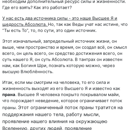
необходим дополнительный ресурс силы и жизненности.
Где его взять? Как это работает?
У нас есть два источника силы - это наше Высшее Я и
щедрость Абсолюта.
Но, так как Веды учат нас истине, что
“Ты есть То”, то, по сути, это один источник.
Этот изначальный, запредельный источник жизни, он
выше, чем пространство и время, он создал всё, он смысл
всего, он цель всего, он средство достижения всего, он
суть нашего Я, он суть Абсолюта. В тантрах он известен
нам, как Богиня Шри, познать которую можно, через
высшую Влюблённость.
Итак, если мы смотрим на человека, то его сила и
жизненность выходят из его Высшего Я и известно как
прана
. Высшее Я человека покрыто покрывалом майи,
что порождает неведение, которое ограничивает поток
Этот ограниченный поток праны тратится на
праны.
поддержания нашего тела, работу мысли,
проявление нашего влияния на окружающею
Вселенную, других людей, проявление