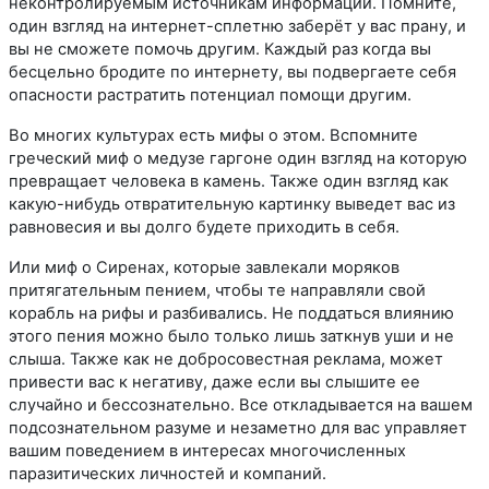
неконтролируемым источникам информации. Помните,
один взгляд на интернет-сплетню заберёт у вас прану, и
вы не сможете помочь другим. Каждый раз когда вы
бесцельно бродите по интернету, вы подвергаете себя
опасности растратить потенциал помощи другим.
Во многих культурах есть мифы о этом. Вспомните
греческий миф о медузе гаргоне один взгляд на которую
превращает человека в камень. Также один взгляд как
какую-нибудь отвратительную картинку выведет вас из
равновесия и вы долго будете приходить в себя.
Или миф о
Сиренах, которые завлекали моряков
притягательным пением, чтобы те направляли свой
корабль на рифы и разбивались. Не поддаться влиянию
этого пения можно было только лишь заткнув уши и не
слыша. Также как не добросовестная реклама, может
привести вас к негативу, даже если вы слышите ее
случайно и бессознательно. Все откладывается на вашем
подсознательном разуме и незаметно для вас управляет
вашим поведением в интересах многочисленных
паразитических личностей и компаний.