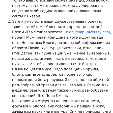
только ваш . С вокзала может быть дорожка домой,
поэтому часть материалов можно дублировать в
соцсетях чтобы единомышленники нашли наши
сайты с Бхавой.
Затем у нас есть наши дружественные проекты,
такие как Айтемп Универитет, проект новостной
Блог АйТемп Университета -
blog.itempuniversity.com
,
проект Мужчина и Женщина в йоге и другие, где
есть Новостные Блоги для полезной информации из
области Науки, культуры,психологии, отношений
итак далее. Так публикации уже менее выверенные,
но все же достаточно чистые материалы, которые
нужны вам чтобы ориентироваться в быстро
изменяющемся мире. Надо посещать Форумы,
блоги, сайты этих проектов после того как
просмотрели йога ресурсы. Это как поле с обычной
разнообразной травой для вашего Коня-Разума. Как
в еде человеку, разуму также нужно разнообразие
впечатлений. Это Поля Джаны.
К сожалению студенты не понимают важности,
форумов и блогов. они говорят мы пришли в йогу,
зачем нам наука или культура. Они не понимают , что