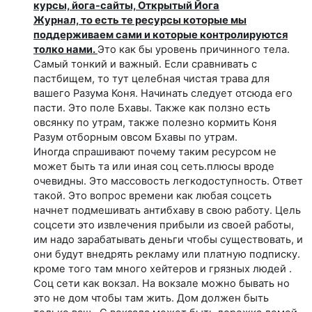
курсы, йога-сайты, Открытый Йога
Журнал, то есть те ресурсы которые мы
поддерживаем сами и которые контролируются
толко нами.
Это как бы уровень причинного тела.
Самый тонкий и важный. Если сравнивать с
пастбищем, то тут целебная чистая трава для
вашего Разума Коня. Начинать следует отсюда его
пасти. Это поле Бхавы. Также как ползно есть
овсянку по утрам, также полезно кормить Коня
Разум отборным овсом Бхавы по утрам.
Иногда спрашивают почему таким ресурсом не
может быть та или иная соц сеть.плюсы вроде
очевидны. Это массовость легкодоступность. Ответ
такой. Это вопрос времени как любая соцсеть
начнет подмешивать антибхаву в свою работу. Цель
соцсети это извлечения прибыли из своей работы,
им надо зарабатывать деньги чтобы существовать, и
они будут внедрять рекламу или платную подписку.
кроме того там много хейтеров и грязных людей .
Соц сети как вокзал. На вокзале можно бывать но
это не дом чтобы там жить. Дом должен быть