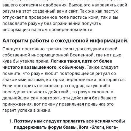
вашего согласия и одобрения. Выход это направлять свой
разум на этот созданный вами сайт. Так же как пастух
отпускает в проверенное поле пастись коня, так и вы
позволяйте разуму без ограничений получать
информацию на этом проверенном месте.
Алгоритм работы с ежедневной информацией.
Следует постоянно тратить силы для создания своей
собственной информационной Вселенной, где нет дыр,
куда бы утекла прана.
Логика такая, идти от более
чистого и возвышенного, к обычному.
Также следует
помнить, что разум любит повторяющейся ритуал со
знакомыми шагами, который переодически повторяется.
Если повторить несколько раз подряд какую либо
последовательность действий , то разум склонен в
дальнейшем сам повторять эти действия без башего
принуждения. вот почему правильная привычка это
гарант успеха в жизни.
Поэтому нам следует прилагать все усилия чтобы
поддерживать форум бхавы, йога -блоги, йога-