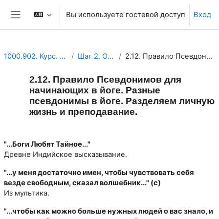
Перейти к основному содержанию
Вы используете гостевой доступ
Вход
Боковая панель
1000.902. Курс. ЕДИНЫЙ КУРС. УЧЕБНЫЕ ПЛАНЫ. Планы Опенйоги с долей юмора.
Шаг 2. Организационные Положения в Открытой Йоге.
2.12. Правило Псевдонимов для начинающих в йоге. Разные псевдонимы в йоге. Разделяем личную жизнь и преподавание.
2.12. Правило Псевдонимов для
начинающих в йоге. Разные
псевдонимы в йоге. Разделяем личную
жизнь и преподавание.
Требуемые условия завершения
"...Боги Любят Тайное..."
Древне Индийское высказывание.
"...у меня достаточно имен, чтобы чувствовать себя
везде свободным, сказал волшебник..." (с)
Из мультика.
"...чтобы как можно больше нужных людей о вас знало, и