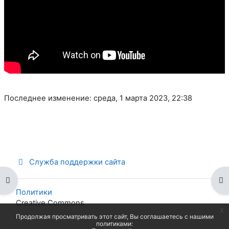
Последнее изменение: среда, 1 марта 2023, 22:38
Служба поддержки сайта
Открыть оглавление курса
От
Политики
Creative Commons
x
Продолжая просматривать этот сайт, Вы соглашаетесь с нашими
политиками: