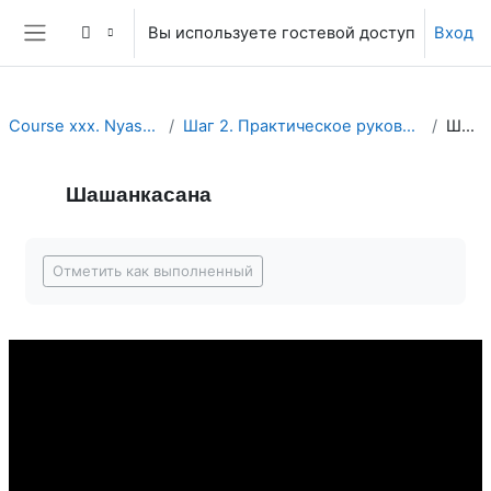
Перейти к основному содержанию
Вы используете гостевой доступ
Вход
Боковая панель
Course xxx. Nyasa Yoga. Hands-on Adjustments.
Шаг 2. Практическое руководство по коррекции ньясой в отдельных асанах.
Шашанкасана
Шашанкасана
Требуемые условия завершения
Отметить как выполненный