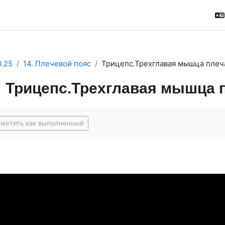
.25
14. Плечевой пояс
Трицепс.Трехглавая мышца плеч
Трицепс.Трехглавая мышца п
буемые условия завершения
метить как выполненный