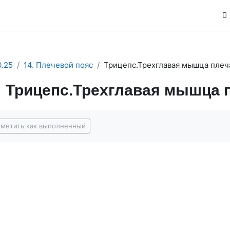
.25
14. Плечевой пояс
Трицепс.Трехглавая мышца плеч
Трицепс.Трехглавая мышца п
буемые условия завершения
метить как выполненный