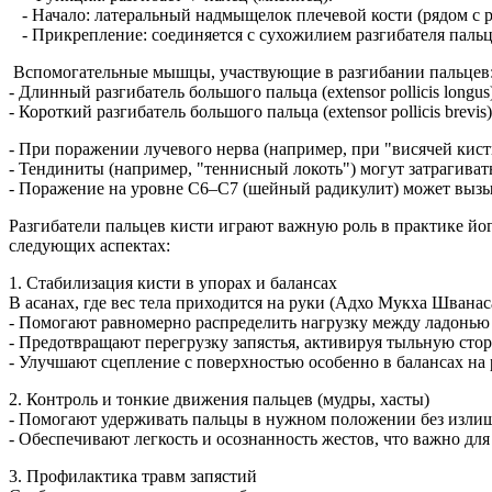
- Начало: латеральный надмыщелок плечевой кости (рядом с 
- Прикрепление: соединяется с сухожилием разгибателя паль
Вспомогательные мышцы, участвующие в разгибании пальце
- Длинный разгибатель большого пальца (extensor pollicis long
- Короткий разгибатель большого пальца (extensor pollicis brevi
- При поражении лучевого нерва (например, при "висячей кист
- Тендиниты (например, "теннисный локоть") могут затрагива
- Поражение на уровне C6–C7 (шейный радикулит) может вызы
Разгибатели пальцев кисти играют важную роль в практике йог
следующих аспектах:
1. Стабилизация кисти в упорах и балансах
В асанах, где вес тела приходится на руки (Адхо Мукха Швана
- Помогают равномерно распределить нагрузку между ладонь
- Предотвращают перегрузку запястья, активируя тыльную сто
- Улучшают сцепление с поверхностью особенно в балансах на
2. Контроль и тонкие движения пальцев (мудры, хасты)
- Помогают удерживать пальцы в нужном положении без изл
- Обеспечивают легкость и осознанность жестов, что важно дл
3. Профилактика травм запястий