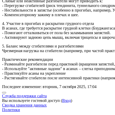
Слабые или неактивные разгибатели могут приводить к:
- Перегрузке сгибателей (риск тендинита, туннельного синдро
- Нестабильности в запястье (особенно в прогибах, например, 
- Компенсаторному зажиму в плечах и шее.
4. Участие в прогибах и раскрытии грудного отдела
В асанах, где требуется раскрытие грудной клетки (Бхуджангас
- Помогают отталкиваться от пола без заламывания запястий.
- Активируют заднюю цепь мышц, включая трицепсы и широ
5. Баланс между сгибателями и разгибателями
Чрезмерная нагрузка на сгибатели (например, при частой прак
Практические рекомендации
- Разминайте разгибатели перед практикой (вращения запясти
- Используйте "активные ладони" в асанах – слегка приподни
- Практикуйте асаны на укрепление
- Растягивайте сгибатели после интенсивной практики (наприме
Последнее изменение: вторник, 7 октября 2025, 17:04
Служба поддержки сайта
Вы используете гостевой доступ (
Вход
)
Сводка хранения данных
Политики