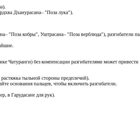
ма).
Урдхва Дханурасана– "Поза лука").
ана– "Поза кобры", Уштрасана– "Поза верблюда"), разгибатели п
чайшие.
тике Чатуранги) без компенсации разгибателями может привести
й, растяжка тыльной стороны предплечий).
майте основания пальцев, чтобы включить разгибатели.
р, в Гарудасане для рук).