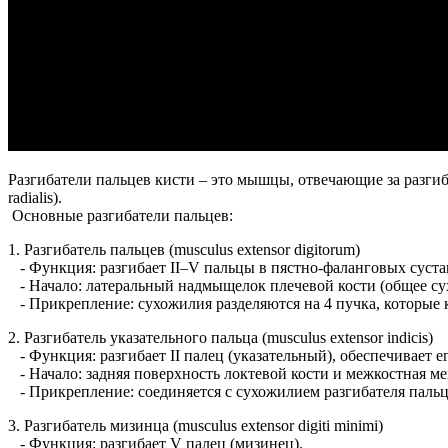
Разгибатели пальцев кисти – это мышцы, отвечающие за разги
radialis).
Основные разгибатели пальцев:
1. Разгибатель пальцев (musculus extensor digitorum)
- Функция: разгибает II–V пальцы в пястно-фаланговых сустав
- Начало: латеральный надмыщелок плечевой кости (общее су
- Прикрепление: сухожилия разделяются на 4 пучка, которые 
2. Разгибатель указательного пальца (musculus extensor indicis)
- Функция: разгибает II палец (указательный), обеспечивает 
- Начало: задняя поверхность локтевой кости и межкостная м
- Прикрепление: соединяется с сухожилием разгибателя пальц
3. Разгибатель мизинца (musculus extensor digiti minimi)
- Функция: разгибает V палец (мизинец).