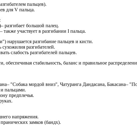
разгибателем пальцев).
цев для V пальца.
в:
us)– разгибает большой палец.
s)– также участвует в разгибании I пальца.
и") нарушается разгибание пальцев и кисти.
ть сухожилия разгибателей.
вать слабость разгибателей пальцев.
и, обеспечивая стабильность, баланс и правильное распределен
сана– "Собака мордой вниз", Чатуранга Дандасана, Бакасана– "П
ю и пальцами.
рону предплечья.
 руках.
ишнего напряжения.
я пранических замков (бандх).