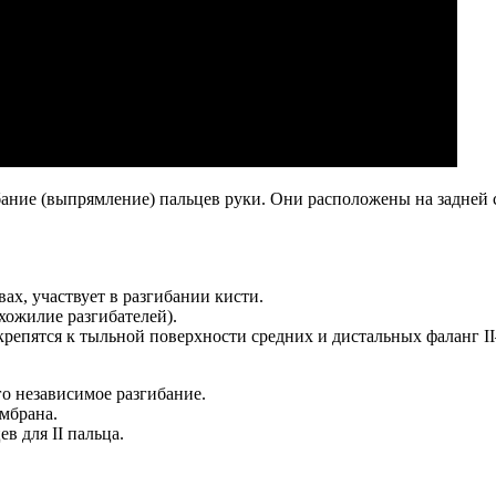
бание (выпрямление) пальцев руки. Они расположены на задней
ах, участвует в разгибании кисти.
хожилие разгибателей).
крепятся к тыльной поверхности средних и дистальных фаланг I
его независимое разгибание.
ембрана.
ев для II пальца.