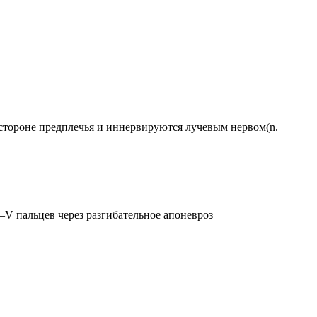
 стороне предплечья и иннервируются лучевым нервом(n.
I–V пальцев через разгибательное апоневроз