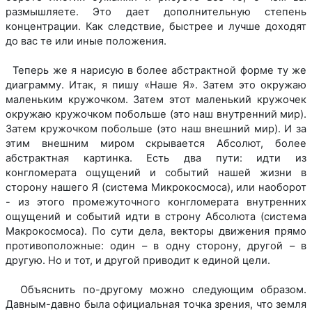
размышляете. Это дает дополнительную степень
концентрации. Как следствие, быстрее и лучше доходят
до вас те или иные положения.
Теперь же я нарисую в более абстрактной форме ту же
диаграмму. Итак, я пишу «Наше Я». Затем это окружаю
маленьким кружочком. Затем этот маленький кружочек
окружаю кружочком побольше (это наш внутренний мир).
Затем кружочком побольше (это наш внешний мир). И за
этим внешним миром скрывается Абсолют, более
абстрактная картинка. Есть два пути: идти из
конгломерата ощущений и событий нашей жизни в
сторону нашего Я (система Микрокосмоса), или наоборот
- из этого промежуточного конгломерата внутренних
ощущений и событий идти в строну Абсолюта (система
Макрокосмоса). По сути дела, векторы движения прямо
противоположные: один – в одну сторону, другой – в
другую. Но и тот, и другой приводит к единой цели.
Объяснить по-другому можно следующим образом.
Давным-давно была официальная точка зрения, что земля