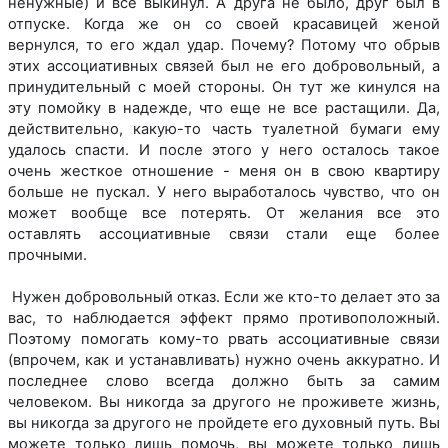
ненужные) и все выкинул. А друга не было, друг был в
отпуске. Когда же он со своей красавицей женой
вернулся, то его ждал удар. Почему? Потому что обрыв
этих ассоциативных связей был не его добровольный, а
принудительный с моей стороны. Он тут же кинулся на
эту помойку в надежде, что еще не все растащили. Да,
действительно, какую-то часть туалетной бумаги ему
удалось спасти. И после этого у него осталось такое
очень жесткое отношение - меня он в свою квартиру
больше не пускал. У него выработалось чувство, что он
может вообще все потерять. От желания все это
оставлять ассоциативные связи стали еще более
прочными.
Нужен добровольный отказ. Если же кто-то делает это за
вас, то наблюдается эффект прямо противоположный.
Поэтому помогать кому-то рвать ассоциативные связи
(впрочем, как и устанавливать) нужно очень аккуратно. И
последнее слово всегда должно быть за самим
человеком. Вы никогда за другого не проживете жизнь,
вы никогда за другого не пройдете его духовный путь. Вы
можете только лишь помочь, вы можете только лишь