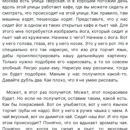
Москва есть улица Тверская. И в хороший погожий день
вдоль этой улицы работают кафе, где вы можете сидеть и
смотреть, что происходит на этой улице. Как правило, там
машины ездят, пешеходы ходят. Представьте, что у нас
сидит йог в одном из таких открытых кафе и пьет чай. Для
этого мне потребуется изобразить йога, который сидит и
пьет чай из кружечки. Начнем с чего? Начнем с йога. Вот
у него голова, глаза, это у него носик. Это у него рот. Но я
специально его так нарисую, что изо рта торчит язык,
дабы проиллюстрировать нашу дальнейшую картинку.
Только нужно подобрее его нарисовать, а то он совсем
злобный. Рисую ушки ему. Нарисую ему реснички, тогда
он будет подобрее. Маньяк у нас получился какой-то.
Давайте дубль два. Как плохо, что я не умею рисовать.
Может, в этот раз получится. Может, этот покрасивее
будет. Но если не получится, оставим таким, какой есть.
Как бы покрасивей. Вот он улыбается, вот у него язычок
торчит (зубы не надо). Вот у него в ручке чашка с чаем. А
чай вкусный, вот он дымится чай. Сидит наш йог. И что при
этом происходит? Понятно, что он вдыхает ароматы чая.
Понятно, что когда он сидит и пьет, то вкусовые