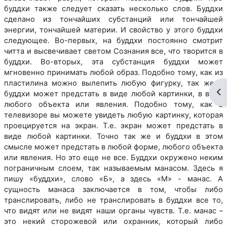
буддхи также следует сказать несколько слов. Буддхи
сделано из тончайших субстанций или тончайшей
энергии, тончайшей материи. И свойство у этого буддхи
следующее. Во-первых, на буддхи постоянно смотрит
читта и высвечивает светом Сознания все, что творится в
буддхи. Во-вторых, эта субстанция буддхи может
мгновенно принимать любой образ. Подобно тому, как из
пластилина можно вылепить любую фигурку, так же и
От
буддхи может предстать в виде любой картинки, в виде
любого объекта или явления. Подобно тому, как в
телевизоре вы можете увидеть любую картинку, которая
проецируется на экран. Т.е. экран может предстать в
виде любой картинки. Точно так же и буддхи в этом
смысле может предстать в любой форме, любого объекта
или явления. Но это еще не все. Буддхи окружено неким
пограничным слоем, так называемым манасом. Здесь я
пишу «буддхи», слово «Б», а здесь «М» - манас. А
сущность манаса заключается в том, чтобы либо
транслировать, либо не транслировать в буддхи все то,
что видят или не видят наши органы чувств. Т.е. манас –
это некий сторожевой или охранник, который либо