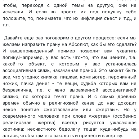
чтобы, переходя с одной темы на другую, они не
исчезали. И если вы просто их под подушку себе
положите, то, понимаете, что их инфляция съест и т.д., и
т.п.
Давайте еще раз поговорим о другом процессе: если мы
желаем направить прану на Абсолют, как бы это сделать?
И вышеприведенный пример позволит вам ухватить
логику.Например, у вас есть что-то, что вы цените, т.е.
какой-то объект, с которым у вас установилась
ассоциативная связь, накачанная праной. Это может быть
все, что угодно: книжка, пиджак, компьютер, перочинный
ножик, пачка денег - те вещи, судьба которых вам не
безразлична, т.е. с явно выраженной ассоциативной
связью, по которой течет прана. И с самых древних
времен обычно в религиозной канве до нас доходит
некое понятие «жертвования» или «жертвы». Но у
современного человека при слове «жертва» (особенно
религиозная жертва) всегда рисуется ужасающая
картинка: несчастного бедолагу тащат куда-нибудь на
алтарь, чтобы там его заколоть и принести в жертву.