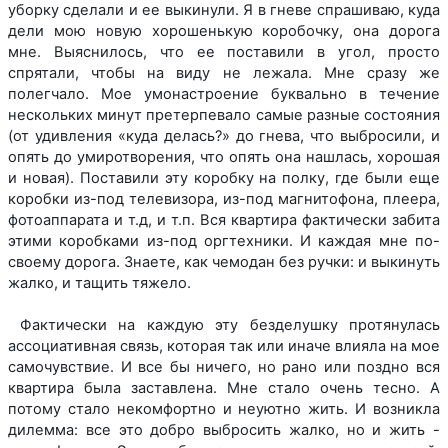
уборку сделали и ее выкинули. Я в гневе спрашиваю, куда
дели мою новую хорошенькую коробочку, она дорога
мне. Выяснилось, что ее поставили в угол, просто
спрятали, чтобы на виду не лежала. Мне сразу же
полегчало. Мое умонастроение буквально в течение
нескольких минут претерпевало самые разные состояния
(от удивления «куда делась?» до гнева, что выбросили, и
опять до умиротворения, что опять она нашлась, хорошая
и новая). Поставили эту коробку на полку, где были еще
коробки из-под телевизора, из-под магнитофона, плеера,
фотоаппарата и т.д, и т.п. Вся квартира фактически забита
этими коробками из-под оргтехники. И каждая мне по-
своему дорога. Знаете, как чемодан без ручки: и выкинуть
жалко, и тащить тяжело.
Фактически на каждую эту безделушку протянулась
ассоциативная связь, которая так или иначе влияла на мое
самочувствие. И все бы ничего, но рано или поздно вся
квартира была заставлена. Мне стало очень тесно. А
потому стало некомфортно и неуютно жить. И возникла
дилемма: все это добро выбросить жалко, но и жить -