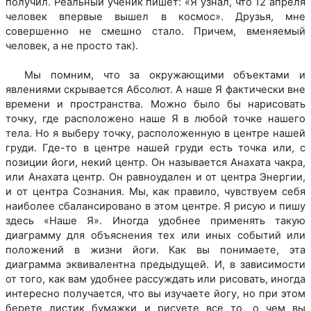
получил. Реальный ученик пишет: «Я узнал, что 12 апреля
человек впервые вышел в космос». Друзья, мне
совершенно не смешно стало. Причем, вменяемый
человек, а не просто так).
Мы помним, что за окружающими объектами и
явлениями скрывается Абсолют. А наше Я фактически вне
времени и пространства. Можно было бы нарисовать
точку, где расположено наше Я в любой точке нашего
тела. Но я выберу точку, расположенную в центре нашей
груди. Где-то в центре нашей груди есть точка или, с
позиции йоги, некий центр. Он называется Анахата чакра,
или Анахата центр. Он равноудален и от центра Энергии,
и от центра Сознания. Мы, как правило, чувствуем себя
наиболее сбалансировано в этом центре. Я рисую и пишу
здесь «Наше Я». Иногда удобнее применять такую
диаграмму для объяснения тех или иных событий или
положений в жизни йоги. Как вы понимаете, эта
диаграмма эквивалентна предыдущей. И, в зависимости
от того, как вам удобнее рассуждать или рисовать, иногда
интересно получается, что вы изучаете йогу, но при этом
берете листик бумажки и рисуете все то, о чем вы