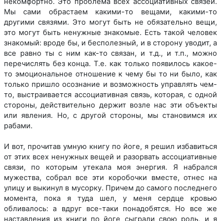
некомфортно. Это проблема всех ассоциативных связей.
Мы сами обрастаем какими-то вещами, какими-то
другими связями. Это могут быть не обязательно вещи,
это могут быть ненужные знакомые. Есть такой человек
знакомый: вроде бы, и бесполезный, и в сторону уводит, а
все равно ты с ним как-то связан, и т.д., и т.п., можно
перечислять без конца. Т.е. как только появилось какое-
то эмоциональное отношение к чему бы то ни было, как
только пришло осознание и возможность управлять чем-
то, выстраивается ассоциативная связь, которая, с одной
стороны, действительно держит возле нас эти объекты
или явления. Но, с другой стороны, мы становимся их
рабами.
И вот, прочитав умную книгу по йоге, я решил избавиться
от этих всех ненужных вещей и разорвать ассоциативные
связи, по которым утекала моя энергия. Я набрался
мужества, собрал все эти коробочки вместе, отнес на
улицу и выкинул в мусорку. Причем до самого последнего
момента, пока я туда шел, у меня сердце кровью
обливалось: а вдруг все-таки понадобятся. Но все же
наставления из книги по йоге сыграли свою роль, и я