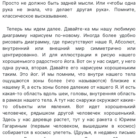
Просто не должно быть задней мысли. Или «чтобы одна
рука не знала, что делает другая рука». Помните,
классическое высказывание.
Теперь мы идем далее. Давайте-ка мы нашу любимую
диаграмму нарисуем по-новому. Иногда более удобно
рисовать диаграмму, где присутствуют наше Я, Абсолют,
внутренний или внешний мир симметрично или
центрированно. И для иллюстрации я рисую нашего
хорошенького радостного йога. Вот он у нас сидит, у него
одна ручка, вторая. Давайте его нарисуем хорошеньким
таким. Это йог. И мы помним, что внутри нашего тела
ощущаются зоны более (что называются) близкие к
нашему Я, а есть зоны более далекие от нашего Я. И есть
какая-то область вдоль шеи, головы, внутренняя область
в рамках нашего тела. А тут нас снаружи окружают какие-
то объекты или явления. Вот идет хорошенький
человечек, рядышком другой человечек хорошенький.
Здесь у нас деревце растет, тут у нас ракета с Юрием
Гагариным (первым человеком, вышедшим в космос)
собирается в космос улететь. (Друзья, я недавно письмо