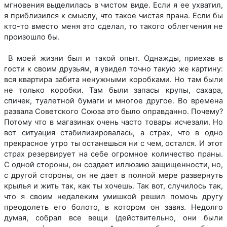
мгновения выделилась в чистом виде. Если я ее ухватил,
я приблизился к смыслу, что такое чистая прана. Если бы
кто-то вместо меня это сделал, то такого облегчения не
произошло бы.
В моей жизни был и такой опыт. Однажды, приехав в
гости к своим друзьям, я увидел точно такую же картину:
вся квартира забита ненужными коробками. Но там были
не только коробки. Там были запасы крупы, сахара,
спичек, туалетной бумаги и многое другое. Во времена
развала Советского Союза это было оправданно. Почему?
Потому что в магазинах очень часто товары исчезали. Но
вот ситуация стабилизировалась, а страх, что в одно
прекрасное утро ты останешься ни с чем, остался. И этот
страх резервирует на себе огромное количество праны.
С одной стороны, он создает иллюзию защищенности, но,
с другой стороны, он не дает в полной мере развернуть
крылья и жить так, как ты хочешь. Так вот, случилось так,
что я своим недалеким умишкой решил помочь другу
преодолеть его болото, в котором он завяз. Недолго
думая, собрал все вещи (действительно, они были