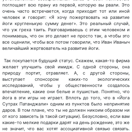
поглощает всю прану из первой, которую вы рвали. Это
очень часто встречается, когда приходит тот или иной
человек и говорит: «Я хочу пожертвовать на развитие
йоги кругленькую сумму денег». Это реальный случай,
что уж греха таить. Разговариваешь с этим человеком и
понимаешь, что он это делает не просто так, а чтобы это
все оценили, чтобы все потом говорили, что Иван Иваныч
величайший жертвователь на развитие йоги.
Так покупается будущий статус. Скажем, какая-то фирма
желает улучшить свой имидж. С одной стороны, она
природу портит, отравляет. А, с другой стороны,
выступает спонсором каких-то экологических
исследований, чтобы у общественности создалось
впечатление, какие они белые и пушистые. Понятно, что
йога в эти игры не играет. Вплоть до того, что в «Йога
Сутрах Патанджали» одним из пунктов было непринятие
даров. В том плане, что ты не должен никоим образом ни
от кого зависеть (в такой ситуации). Безусловно, если вам
какие-то мелкие подарки дарят на день рождение, это же
не значит, что вас хотят ассоциативной связью связать.