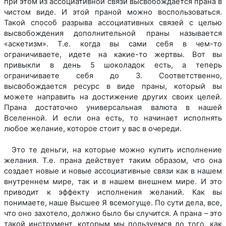
при этом из ассоциативной связи высвобождается прана в
чистом виде. И этой праной можно воспользоваться.
Такой способ разрыва ассоциативных связей с целью
высвобождения дополнительной праны называется
«аскетизм». Т.е. когда вы сами себя в чем-то
ограничиваете, идете на какие-то жертвы. Вот вы
привыкли в день 5 шоколадок есть, а теперь
ограничиваете себя до 3. Соответственно,
высвобождается ресурс в виде праны, который вы
можете направить на достижение других своих целей.
Прана достаточно универсальная валюта в нашей
Вселенной. И если она есть, то начинает исполнять
любое желание, которое стоит у вас в очереди.
Это те деньги, на которые можно купить исполнение
желания. Т.е. прана действует таким образом, что она
создает новые и новые ассоциативные связи как в нашем
внутреннем мире, так и в нашем внешнем мире. И это
приводит к эффекту исполнения желаний. Как вы
понимаете, наше Высшее Я всемогуще. По сути дела, все,
что оно захотело, должно было бы случится. А прана – это
такой инструмент, которым мы пользуемся до того, как