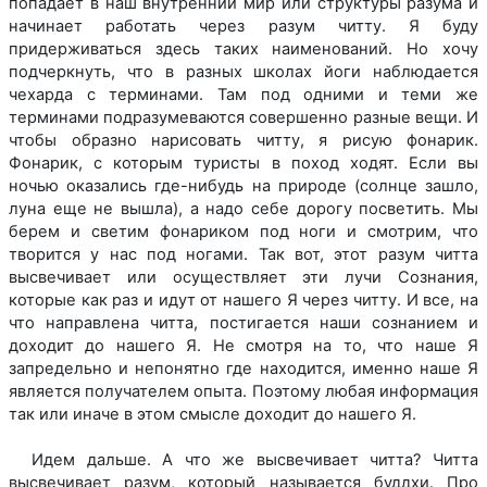
попадает в наш внутренний мир или структуры разума и
начинает работать через разум читту. Я буду
придерживаться здесь таких наименований. Но хочу
подчеркнуть, что в разных школах йоги наблюдается
чехарда с терминами. Там под одними и теми же
терминами подразумеваются совершенно разные вещи. И
чтобы образно нарисовать читту, я рисую фонарик.
Фонарик, с которым туристы в поход ходят. Если вы
ночью оказались где-нибудь на природе (солнце зашло,
луна еще не вышла), а надо себе дорогу посветить. Мы
берем и светим фонариком под ноги и смотрим, что
творится у нас под ногами. Так вот, этот разум читта
высвечивает или осуществляет эти лучи Сознания,
которые как раз и идут от нашего Я через читту. И все, на
что направлена читта, постигается наши сознанием и
доходит до нашего Я. Не смотря на то, что наше Я
запредельно и непонятно где находится, именно наше Я
является получателем опыта. Поэтому любая информация
так или иначе в этом смысле доходит до нашего Я.
Идем дальше. А что же высвечивает читта? Читта
высвечивает разум, который называется буддхи. Про