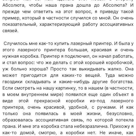
Абсолюта, чтобы наша прана дошла до Абсолюта? И
прежде чем ответить на этот вопрос, я приведу такой
пример, который в частности случился со мной. Он очень
показательный, характеризующий работу ассоциативных
связей.
Случилось мне как-то купить лазерный принтер. И была у
этого лазерного принтера большая, красивая и очень
нужная коробка. Принтер я подключил, он начал работать,
и стал вопрос: что же делать с этой хорошей коробочкой,
уж больно хороша? Просто так выкидывать жалко. Она
может пригодится для каких-то вещей. Туда можно
гвоздики складывать и какие-нибудь другие богатства.
Если смотреть на нашу картинку, то в нашем (в частности,
в моем внутреннем мире) появился еще один объект в
виде этой прекрасной коробки из-под лазерного
принтера, очень красивой, удобной, с ручками. И как
только она появилась в моей жизни, безусловно,
образовалась ассоциативная связь, по которой потекла
прана. И мне эта коробка стала небезразлична. Прихожу я
как-то домой, смотрю, а коробки нет. Не иначе, как