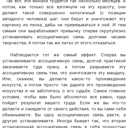
Так вот, эти монахи трудятся так несколько месяцев. А
потом, как только все взглянули на эту красоту, они
делают такой совершенно нелогичный (с позиции
западного человека) шаг: они берут и уничтожают эту
картинку из песка, дабы не привязываться к ней. И тем
самым они вырабатывают привычку сперва скрупулезно
устанавливать ассоциативную связь долгими часами
творчества. А потом так же легко от этого отказаться.
Наблюдается тот же самый эффект. Сперва вы
устанавливаете ассоциативную связь, долгой практикой
закачиваете туда прану, а потом разрываете эту
ассоциативную связь тем, что уничтожаете эту мандалу.
Или, скажем, вы делаете какое-то произведение
искусств, а потом просто так дарите это произведение
искусства и не заботитесь о его судьбе. Самое главное
условие, чтобы вам было абсолютно все равно, куда
пойдет результат вашего труда. Если же вы что-то
делаете и ожидаете от своего действия, то вы сами себя
обманываете. Вы одну ассоциативную связь рвете, а
другую устанавливаете. Иногда бывает так, что вторая
установленная ассоциативная связь в себя полностью