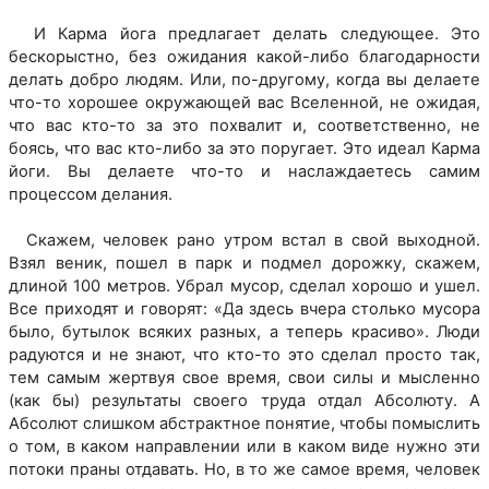
И Карма йога предлагает делать следующее. Это
бескорыстно, без ожидания какой-либо благодарности
делать добро людям. Или, по-другому, когда вы делаете
что-то хорошее окружающей вас Вселенной, не ожидая,
что вас кто-то за это похвалит и, соответственно, не
боясь, что вас кто-либо за это поругает. Это идеал Карма
йоги. Вы делаете что-то и наслаждаетесь самим
процессом делания.
Скажем, человек рано утром встал в свой выходной.
Взял веник, пошел в парк и подмел дорожку, скажем,
длиной 100 метров. Убрал мусор, сделал хорошо и ушел.
Все приходят и говорят: «Да здесь вчера столько мусора
было, бутылок всяких разных, а теперь красиво». Люди
радуются и не знают, что кто-то это сделал просто так,
тем самым жертвуя свое время, свои силы и мысленно
(как бы) результаты своего труда отдал Абсолюту. А
Абсолют слишком абстрактное понятие, чтобы помыслить
о том, в каком направлении или в каком виде нужно эти
потоки праны отдавать. Но, в то же самое время, человек