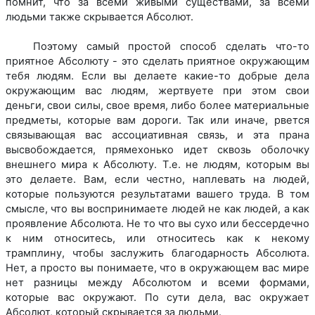
помнит, что за всеми живыми существами, за всеми
людьми также скрывается Абсолют.
Поэтому самый простой способ сделать что-то
приятное Абсолюту - это сделать приятное окружающим
тебя людям. Если вы делаете какие-то добрые дела
окружающим вас людям, жертвуете при этом свои
деньги, свои силы, свое время, либо более материальные
предметы, которые вам дороги. Так или иначе, рвется
связывающая вас ассоциативная связь, и эта прана
высвобождается, прямехонько идет сквозь оболочку
внешнего мира к Абсолюту. Т.е. не людям, которым вы
это делаете. Вам, если чеcтно, наплевать на людей,
которые пользуются результатами вашего труда. В том
смысле, что вы воспринимаете людей не как людей, а как
проявление Абсолюта. Не то что вы сухо или бессердечно
к ним относитесь, или относитесь как к некому
трамплину, чтобы заслужить благодарность Абсолюта.
Нет, а просто вы понимаете, что в окружающем вас мире
нет разницы между Абсолютом и всеми формами,
которые вас окружают. По сути дела, вас окружает
Абсолют, который скрывается за людьми.