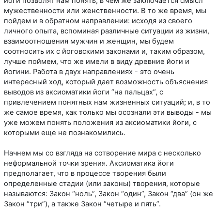
йоги позволят нам понять, в чем же заключается смысл
мужественности или женственности. В то же время, мы
пойдем и в обратном направлении: исходя из своего
личного опыта, вспоминая различные ситуации из жизни,
взаимоотношения мужчин и женщин, мы будем
соотносить их с йоговскими законами и, таким образом,
лучше поймем, что же имели в виду древние йоги и
йогини. Работа в двух направлениях - это очень
интересный ход, который дает возможность объяснения
выводов из аксиоматики йоги “на пальцах”, с
привлечением понятных нам жизненных ситуаций; и, в то
же самое время, как только мы осознали эти выводы - мы
уже можем понять положения из аксиоматики йоги, с
которыми еще не познакомились.
Начнем мы со взгляда на сотворение мира с несколько
неформальной точки зрения. Аксиоматика йоги
предполагает, что в процессе творения были
определенные стадии (или законы) творения, которые
называются: Закон “ноль”, Закон “один”, Закон “два” (он же
Закон “три”), а также Закон “четыре и пять”.