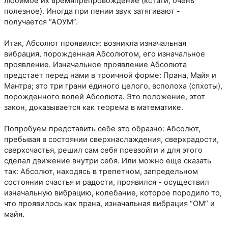
любимое их времяпрепровождение (кстати, очень
полезное). Иногда при пении звук затягивают -
получается “АОУМ”.
Итак, Абсолют проявился: возникла изначальная
вибрация, порожденная Абсолютом, его изначальное
проявление. Изначальное проявление Абсолюта
предстает перед нами в троичной форме: Прана, Майя и
Мантра; это три грани единого целого, всполоха (спхоты),
порожденного волей Абсолюта. Это положение, этот
закон, доказывается как теорема в математике.
Попробуем представить себе это образно: Абсолют,
пребывая в состоянии сверхнаслаждения, сверхрадости,
сверхсчастья, решил сам себя превзойти и для этого
сделал движение внутри себя. Или можно еще сказать
так: Абсолют, находясь в трепетном, запредельном
состоянии счастья и радости, проявился - осуществил
изначальную вибрацию, колебание, которое породило то,
что проявилось как прана, изначальная вибрация “ОМ” и
майя.