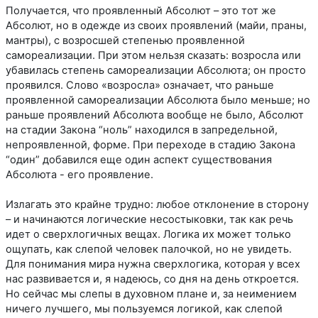
Получается, что проявленный Абсолют – это тот же
Абсолют, но в одежде из своих проявлений (майи, праны,
мантры), с возросшей степенью проявленной
самореализации. При этом нельзя сказать: возросла или
убавилась степень самореализации Абсолюта; он просто
проявился. Слово «возросла» означает, что раньше
проявленной самореализации Абсолюта было меньше; но
раньше проявлений Абсолюта вообще не было, Абсолют
на стадии Закона “ноль” находился в запредельной,
непроявленной, форме. При переходе в стадию Закона
“один” добавился еще один аспект существования
Абсолюта - его проявление.
Излагать это крайне трудно: любое отклонение в сторону
– и начинаются логические несостыковки, так как речь
идет о сверхлогичных вещах. Логика их может только
ощупать, как слепой человек палочкой, но не увидеть.
Для понимания мира нужна сверхлогика, которая у всех
нас развивается и, я надеюсь, со дня на день откроется.
Но сейчас мы слепы в духовном плане и, за неимением
ничего лучшего, мы пользуемся логикой, как слепой