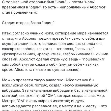
С формальной стороны: был “ноль”, и потом “ноль”
превратился в “один”; то есть - непроявленный Абсолют
стал проявленным.
Стадия вторая: Закон “один”
Итак, согласно учению йоги, сотворение мира начинается
с того, что Абсолют решил превзойти самого себя, а для
осуществления этого волеизъявил сделать сполох (на
санскрите: sphoṭa, «спхота» - «сполох», “вспышка”,
«разворачивание», «раскрытие», «взбрыкивание»). Иными
словами, Абсолют сделал странную вещь - “пошевелил”
сам собой внутри самого себя (внутри себя - так как
кроме Абсолюта ничего не существовало).
Можно провести такую аналогию: Абсолют как бы
всколыхнул себя, потряс, создал некую изначальную
вибрацию. Эта изначальная вибрация и была изначальной
мантрой, сверхмантрой “ОМ”, которая создала весь мир.
Мантра “ОМ” очень широко известна; индусы,
например,часто распевают ее, к месту и не к месту, - это