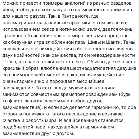
Можно привести примеры аналогий из разных разделов
йоги, чтобы дать хоть какую-то возможность понимания
для нашего разума. Так, в Тантра йоге, где
рассматриваются различные практики, в том числе и с
использованием секса в йогических целях, дается очень
красивое объяснение нашего мира: весь мир предстает
как безумная игра влюбленной пары Шивы и Шакти. Темы
сексуального взаимодействия в йоге полностью лишены
двух крайностей: как ханжества, так и невоздержанности
- того, что нас отталкивает от секса. Обычно дается очень
красивый образ: влюбленная шестнадцатилетняя девушка
со своим юношей вместе играют, их взаимодействие
очень гармонично и порождает высочайшее
наслаждение. То есть, когда мужчина и женщина
занимаются совместным времяпрепровождением (будь
то флирт, занятия сексом или любое другое
взаимодействие), и если все делается гармонично, то обе
стороны получают от этого наслаждение и возникает
счастье и радость мира. И вся Вселенная становится
подобна этой паре, находящейся в гармоничном
взаимодействии друг с другом.