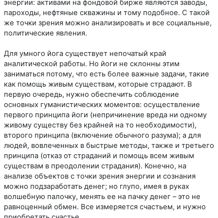
энергии: активами на фондовой бирже являются заводы,
пароходы, нефтяные скважины и тому подобное. С такой
же точки зрения можно анализировать и все социальные,
политические явления.
Для умного йога существует непочатый край
аналитической работы. Но йоги не склонны этим
заниматься потому, что есть более важные задачи, такие
как помощь живым существам, которые страдают. В
первую очередь, нужно обеспечить соблюдение
основных гуманистических моментов: осуществление
первого принципа йоги (непричинение вреда ни одному
живому существу без крайней на то необходимости),
второго принципа (включение обычного разума); а для
людей, вовлеченных в быстрые методы, также и третьего
принципа (отказ от страданий и помощь всем живым
существам в преодолении страдания). Конечно, на
анализе объектов с точки зрения энергии и сознания
можно подзаработать денег; но глупо, имея в руках
волшебную палочку, менять ее на пачку денег – это не
равноценный обмен. Все измеряется счастьем, и нужно
приобретать счастье.