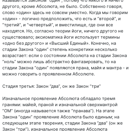
называется Законом “один”, потому что никого и ничего
другого, кроме Абсолюта, не было. Собственно говоря,
слово «один» здесь не совсем уместно. Когда мы говорим
«один» - логично предположить, что есть и “второй”, и
“третий”, и “четвертый”, и вместилище, где они все
находятся. Но, согласно теории йоги, ничего другого не
существовало; аксиоматика йоги использует термины
«одно без другого» и «Высший Единый». Конечно, на
стадии Закона “один” степень конкретики несколько
возрастает: если о состоянии Абсолюта на стадии Закона
“ноль” можно лишь абстрактно фантазировать, то на
стадии Закона “один” появляются прана, майя и мантра - и
можно говорить о проявленном Абсолюте.
Стадия третья: Закон “два”, он же Закон “три”
Изначальное проявление Абсолюта обладало тремя
гранями: майей, праной и изначальной сверхмантрой
“ОМ” (иногда называется также “пранава”). На этапе
Закона “один” проявление Абсолюта было единым; на
следующем этапе творения, стадии Закона “два” (он же
Закон “три”), изначальное проявление Абсолюта