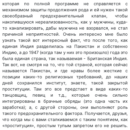
которая по полной программе не справляется с
механизмом защиты продолжения рода и ей нужен такой
своеобразный предохранительный клапан, чтобы
накопившуюся нереализованность, как у мужчины, куда-
то канализировать, дабы мужчина не взорвался, не стал
причиной неприятностей. Очень интересно мне было
узнать такой вот интересный факт, что после того, как
единая Индия разделилась на Пакистан и собственно
Индию, а до 1947 (когда там у них это произошло) года это
была единая страна, так называемая - Британская Индия.
Так вот, не смотря на то, что той страной, которая сейчас
называется Пакистан, и где нравы более жесткие с
позиции каких-то религиозных требований, до наших
дней сохранился институт, знаете, такой закрытой
проституции. Там это все предстает в виде каких-то
танцовщиц, певиц и т.д., которые очень сильно
интегрированы в брачные обряды (это одна часть их
заработка); а, с другой стороны, они выполняют роль
такого предохранительного фактора. Получается, друзья,
что когда мы с вами сталкиваемся с таким понятием, как
«проституция», простым тупым запретом его не решить.