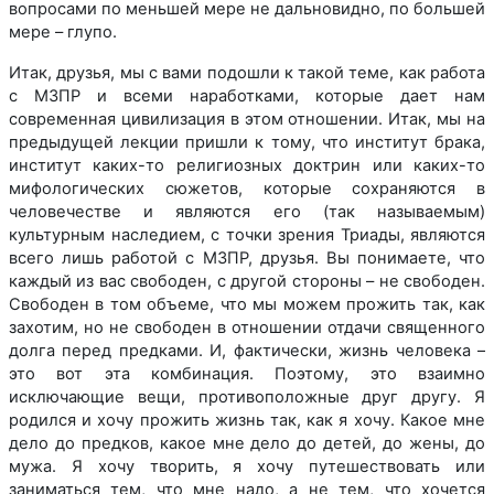
вопросами по меньшей мере не дальновидно, по большей
мере – глупо.
Итак, друзья, мы с вами подошли к такой теме, как работа
с МЗПР и всеми наработками, которые дает нам
современная цивилизация в этом отношении. Итак, мы на
предыдущей лекции пришли к тому, что институт брака,
институт каких-то религиозных доктрин или каких-то
мифологических сюжетов, которые сохраняются в
человечестве и являются его (так называемым)
культурным наследием, с точки зрения Триады, являются
всего лишь работой с МЗПР, друзья. Вы понимаете, что
каждый из вас свободен, с другой стороны – не свободен.
Свободен в том объеме, что мы можем прожить так, как
захотим, но не свободен в отношении отдачи священного
долга перед предками. И, фактически, жизнь человека –
это вот эта комбинация. Поэтому, это взаимно
исключающие вещи, противоположные друг другу. Я
родился и хочу прожить жизнь так, как я хочу. Какое мне
дело до предков, какое мне дело до детей, до жены, до
мужа. Я хочу творить, я хочу путешествовать или
заниматься тем, что мне надо, а не тем, что хочется