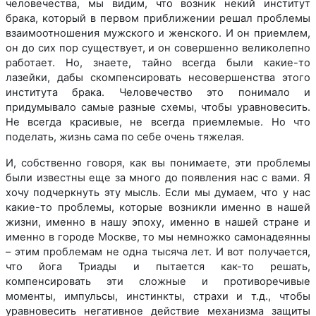
человечества, мы видим, что возник некий институт
брака, который в первом приближении решал проблемы
взаимоотношения мужского и женского. И он приемлем,
он до сих пор существует, и он совершенно великолепно
работает. Но, знаете, тайно всегда были какие-то
лазейки, дабы скомпенсировать несовершенства этого
института брака. Человечество это понимало и
придумывало самые разные схемы, чтобы уравновесить.
Не всегда красивые, не всегда приемлемые. Но что
поделать, жизнь сама по себе очень тяжелая.
И, собственно говоря, как вы понимаете, эти проблемы
были известны еще за много до появления нас с вами. Я
хочу подчеркнуть эту мысль. Если мы думаем, что у нас
какие-то проблемы, которые возникли именно в нашей
жизни, именно в нашу эпоху, именно в нашей стране и
именно в городе Москве, то мы немножко самонадеянны
– этим проблемам не одна тысяча лет. И вот получается,
что йога Триады и пытается как-то решать,
компенсировать эти сложные и противоречивые
моменты, импульсы, инстинкты, страхи и т.д., чтобы
уравновесить негативное действие механизма защиты