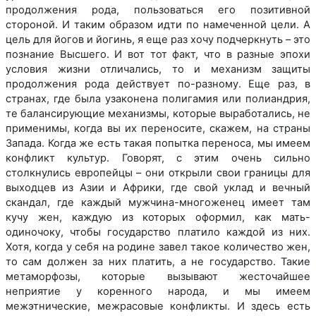
продолжения рода, пользоваться его позитивной
стороной. И таким образом идти по намеченной цели. А
цель для йогов и йогинь, я еще раз хочу подчеркнуть – это
познание Высшего. И вот тот факт, что в разные эпохи
условия жизни отличались, то и механизм защиты
продолжения рода действует по-разному. Еще раз, в
странах, где была узаконена полигамия или полиандрия,
те балансирующие механизмы, которые выработались, не
применимы, когда вы их переносите, скажем, на страны
Запада. Когда же есть такая попытка переноса, мы имеем
конфликт культур. Говорят, с этим очень сильно
столкнулись европейцы – они открыли свои границы для
выходцев из Азии и Африки, где свой уклад и вечный
скандал, где каждый мужчина-многоженец имеет там
кучу жен, каждую из которых оформил, как мать-
одиночоку, чтобы государство платило каждой из них.
Хотя, когда у себя на родине завел такое количество жен,
то сам должен за них платить, а не государство. Такие
метаморфозы, которые вызывают жесточайшее
неприятие у коренного народа, и мы имеем
межэтнические, межрасовые конфликты. И здесь есть