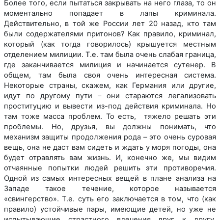
Более того, если пытаться закрывать на него глаза, то он
моментально попадает в лапы криминала.
Действительно, в той же России лет 20 назад, кто там
были содержателями притонов? Как правило, криминал,
который (как тогда говорилось) крышуется местным
отделением милиции. Т.е. там была очень слабая граница,
где заканчивается милиция и начинается сутенер. В
общем, там была своя очень интересная система.
Некоторые страны, скажем, как Германия или другие,
идут по другому пути – они стараются легализовать
проституцию и вывести из-под действия криминала. Но
там тоже масса проблем. То есть, тяжело решать эти
проблемы. Но, друзья, вы должны понимать, что
механизм защиты продолжения рода – это очень суровая
вещь, она не даст вам сидеть и ждать у моря погоды, она
будет отравлять вам жизнь. И, конечно же, мы видим
отчаянные попытки людей решить эти противоречия.
Одной из самых интересных вещей в плане анализа на
Западе такое течение, которое называется
«свингерство». Т.е. суть его заключается в том, что (как
правило) устойчивые пары, имеющие детей, но уже не
испытывающие страстного влечения друг к другу,