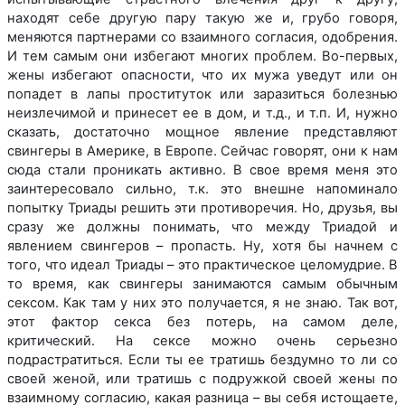
находят себе другую пару такую же и, грубо говоря,
меняются партнерами со взаимного согласия, одобрения.
И тем самым они избегают многих проблем. Во-первых,
жены избегают опасности, что их мужа уведут или он
попадет в лапы проституток или заразиться болезнью
неизлечимой и принесет ее в дом, и т.д., и т.п. И, нужно
сказать, достаточно мощное явление представляют
свингеры в Америке, в Европе. Сейчас говорят, они к нам
сюда стали проникать активно. В свое время меня это
заинтересовало сильно, т.к. это внешне напоминало
попытку Триады решить эти противоречия. Но, друзья, вы
сразу же должны понимать, что между Триадой и
явлением свингеров – пропасть. Ну, хотя бы начнем с
того, что идеал Триады – это практическое целомудрие. В
то время, как свингеры занимаются самым обычным
сексом. Как там у них это получается, я не знаю. Так вот,
этот фактор секса без потерь, на самом деле,
критический. На сексе можно очень серьезно
подрастратиться. Если ты ее тратишь бездумно то ли со
своей женой, или тратишь с подружкой своей жены по
взаимному согласию, какая разница – вы себя истощаете,