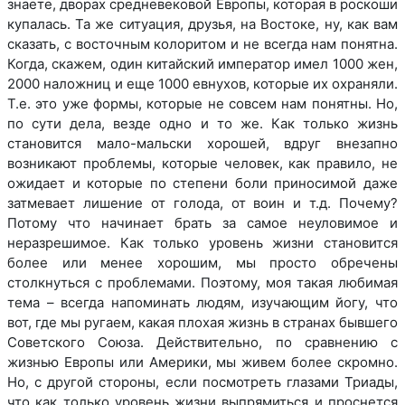
знаете, дворах средневековой Европы, которая в роскоши
купалась. Та же ситуация, друзья, на Востоке, ну, как вам
сказать, с восточным колоритом и не всегда нам понятна.
Когда, скажем, один китайский император имел 1000 жен,
2000 наложниц и еще 1000 евнухов, которые их охраняли.
Т.е. это уже формы, которые не совсем нам понятны. Но,
по сути дела, везде одно и то же. Как только жизнь
становится мало-мальски хорошей, вдруг внезапно
возникают проблемы, которые человек, как правило, не
ожидает и которые по степени боли приносимой даже
затмевает лишение от голода, от воин и т.д. Почему?
Потому что начинает брать за самое неуловимое и
неразрешимое. Как только уровень жизни становится
более или менее хорошим, мы просто обречены
столкнуться с проблемами. Поэтому, моя такая любимая
тема – всегда напоминать людям, изучающим йогу, что
вот, где мы ругаем, какая плохая жизнь в странах бывшего
Советского Союза. Действительно, по сравнению с
жизнью Европы или Америки, мы живем более скромно.
Но, с другой стороны, если посмотреть глазами Триады,
что как только уровень жизни выпрямиться и проснется