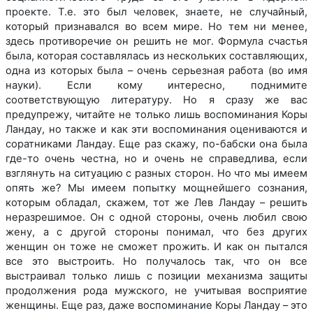
проекте. Т.е. это был человек, знаете, не случайный,
который признавался во всем мире. Но тем ни менее,
здесь противоречие он решить не мог. Формула счастья
была, которая составлялась из нескольких составляющих,
одна из которых была – очень серьезная работа (во имя
науки). Если кому интересно, поднимите
соответствующую литературу. Но я сразу же вас
предупрежу, читайте не только лишь воспоминания Коры
Ландау, но также и как эти воспоминания оцениваются и
соратниками Ландау. Еще раз скажу, по-бабски она была
где-то очень честна, но и очень не справедлива, если
взглянуть на ситуацию с разных сторон. Но что мы имеем
опять же? Мы имеем попытку мощнейшего сознания,
которым обладал, скажем, тот же Лев Ландау – решить
неразрешимое. Он с одной стороны, очень любил свою
жену, а с другой стороны понимал, что без других
женщин он тоже не сможет прожить. И как он пытался
все это выстроить. Но получалось так, что он все
выстраивал только лишь с позиции механизма защиты
продолжения рода мужского, не учитывая восприятие
женщины. Еще раз, даже воспоминание Коры Ландау – это