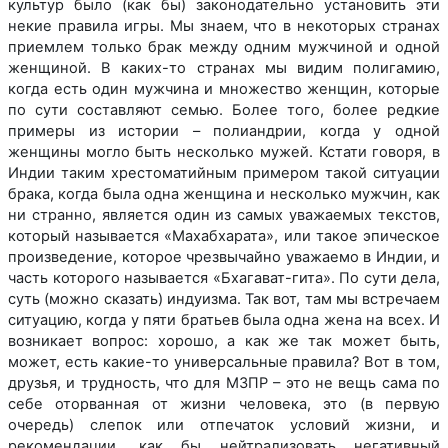
культур было (как бы) законодательно установить эти
некие правила игры. Мы знаем, что в некоторых странах
приемлем только брак между одним мужчиной и одной
женщиной. В каких-то странах мы видим полигамию,
когда есть один мужчина и множество женщин, которые
по сути составляют семью. Более того, более редкие
примеры из истории – полиандрии, когда у одной
женщины могло быть несколько мужей. Кстати говоря, в
Индии таким хрестоматийным примером такой ситуации
брака, когда была одна женщина и несколько мужчин, как
ни странно, является один из самых уважаемых текстов,
который называется «Махабхарата», или такое эпическое
произведение, которое чрезвычайно уважаемо в Индии, и
часть которого называется «Бхагават-гита». По сути дела,
суть (можно сказать) индуизма. Так вот, там мы встречаем
ситуацию, когда у пяти братьев была одна жена на всех. И
возникает вопрос: хорошо, а как же так может быть,
может, есть какие-то универсальные правила? Вот в том,
друзья, и трудность, что для МЗПР – это не вещь сама по
себе оторванная от жизни человека, это (в первую
очередь) слепок или отпечаток условий жизни, и
рекомендации, как бы нейтрализовать негативный