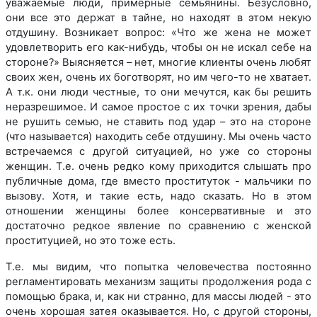
уважаемые люди, примерные семьянины. Безусловно,
они все это держат в тайне, но находят в этом некую
отдушину. Возникает вопрос: «Что же жена не может
удовлетворить его как-нибудь, чтобы он не искал себе на
стороне?» Выясняется – нет, многие клиенты очень любят
своих жен, очень их боготворят, но им чего-то не хватает.
А т.к. они люди честные, то они мечутся, как бы решить
неразрешимое. И самое простое с их точки зрения, дабы
не рушить семью, не ставить под удар – это на стороне
(что называется) находить себе отдушину. Мы очень часто
встречаемся с другой ситуацией, но уже со стороны
женщин. Т.е. очень редко кому приходится слышать про
публичные дома, где вместо проституток - мальчики по
вызову. Хотя, и такие есть, надо сказать. Но в этом
отношении женщины более консервативные и это
достаточно редкое явление по сравнению с женской
проституцией, но это тоже есть.
Т.е. мы видим, что попытка человечества постоянно
регламентировать механизм защиты продолжения рода с
помощью брака, и, как ни странно, для массы людей - это
очень хорошая затея оказывается. Но, с другой стороны,