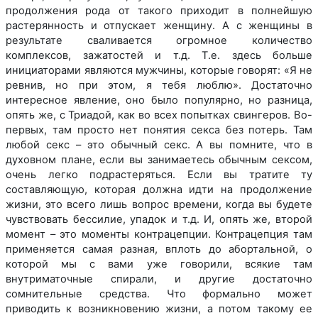
продолжения рода от такого приходит в полнейшую
растерянность и отпускает женщину. А с женщины в
результате сваливается огромное количество
комплексов, зажатостей и т.д. Т.е. здесь больше
инициаторами являются мужчины, которые говорят: «Я не
ревнив, но при этом, я тебя люблю». Достаточно
интересное явление, оно было популярно, но разница,
опять же, с Триадой, как во всех попытках свингеров. Во-
первых, там просто нет понятия секса без потерь. Там
любой секс – это обычный секс. А вы помните, что в
духовном плане, если вы занимаетесь обычным сексом,
очень легко подрастеряться. Если вы тратите ту
составляющую, которая должна идти на продолжение
жизни, это всего лишь вопрос времени, когда вы будете
чувствовать бессилие, упадок и т.д. И, опять же, второй
момент – это моменты контрацепции. Контрацепция там
применяется самая разная, вплоть до абортальной, о
которой мы с вами уже говорили, всякие там
внутриматочные спирали, и другие достаточно
сомнительные средства. Что формально может
приводить к возникновению жизни, а потом такому ее