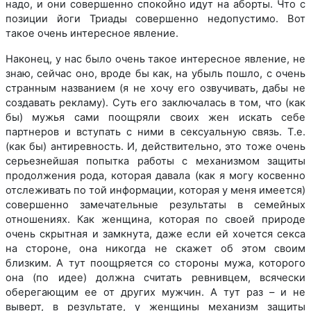
надо, и они совершенно спокойно идут на аборты. Что с
позиции йоги Триады совершенно недопустимо. Вот
такое очень интересное явление.
Наконец, у нас было очень такое интересное явление, не
знаю, сейчас оно, вроде бы как, на убыль пошло, с очень
странным названием (я не хочу его озвучивать, дабы не
создавать рекламу). Суть его заключалась в том, что (как
бы) мужья сами поощряли своих жен искать себе
партнеров и вступать с ними в сексуальную связь. Т.е.
(как бы) антиревность. И, действительно, это тоже очень
серьезнейшая попытка работы с механизмом защиты
продолжения рода, которая давала (как я могу косвенно
отслеживать по той информации, которая у меня имеется)
совершенно замечательные результаты в семейных
отношениях. Как женщина, которая по своей природе
очень скрытная и замкнута, даже если ей хочется секса
на стороне, она никогда не скажет об этом своим
близким. А тут поощряется со стороны мужа, которого
она (по идее) должна считать ревнивцем, всячески
оберегающим ее от других мужчин. А тут раз – и не
выверт, в результате, у женщины механизм защиты