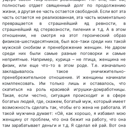
полностью отдает священный долг по продолжению
жизни, а другая ее часть остается свободной. Если вот эта
часть остается не реализованная, эта часть моментально
превращается в страшнейший яд ревности, в
страшнейший яд стервозности, пиления и т.д. А в этом
отношении, не смотря на этот героический образ
физиков-шестидесятников, был все-таки среди них такой
мужской снобизм и пренебрежение женщин. Не даром
среди них были самые разные поговорки и самые
неприятные. Например, курица – не птица, женщина не
физик, или еще что-то в этом роде. Т.е. изначально
закладывалось такое уничижительно-
пренебрежительное отношение. И женщины начинали
комлпексовать. Им только лишь и оставалось, что
скатиться на роль красивой игрушки-домработницы.
Такая, если честно, ситуация происходит и в сфере
богатых людей, где, скажем, богатый муж, который имеет
возможность сделать так, чтобы его жена не работала. И
такой мужчина думает: «Ой, как хорошо, я избавил мою
женщину от проблем, что она бежит на работу, что она
там зарабатывает деньги и т.д. Я сделал ей рай. Вот она