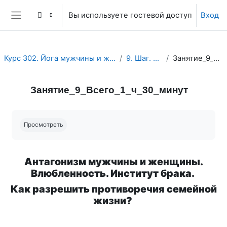
Перейти к основному содержанию
Вы используете гостевой доступ
Вход
Боковая панель
Курс 302. Йога мужчины и женщины. Секс. Любовь. Духовность
9. Шаг. Занятие и Тест.
Занятие_9_Всего_1_ч_30_минут
Занятие_9_Всего_1_ч_30_минут
Требуемые условия завершения
Просмотреть
Антагонизм мужчины и женщины.
Влюбленность. Институт брака.
Как разрешить противоречия
семейной
жизни?