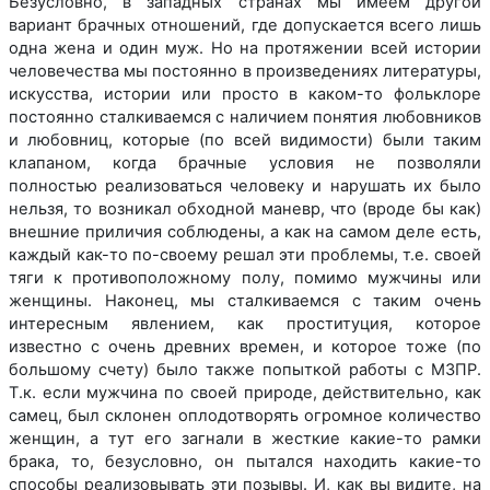
Безусловно, в западных странах мы имеем другой
вариант брачных отношений, где допускается всего лишь
одна жена и один муж. Но на протяжении всей истории
человечества мы постоянно в произведениях литературы,
искусства, истории или просто в каком-то фольклоре
постоянно сталкиваемся с наличием понятия любовников
и любовниц, которые (по всей видимости) были таким
клапаном, когда брачные условия не позволяли
полностью реализоваться человеку и нарушать их было
нельзя, то возникал обходной маневр, что (вроде бы как)
внешние приличия соблюдены, а как на самом деле есть,
каждый как-то по-своему решал эти проблемы, т.е. своей
тяги к противоположному полу, помимо мужчины или
женщины. Наконец, мы сталкиваемся с таким очень
интересным явлением, как проституция, которое
известно с очень древних времен, и которое тоже (по
большому счету) было также попыткой работы с МЗПР.
Т.к. если мужчина по своей природе, действительно, как
самец, был склонен оплодотворять огромное количество
женщин, а тут его загнали в жесткие какие-то рамки
брака, то, безусловно, он пытался находить какие-то
способы реализовывать эти позывы. И, как вы видите, на