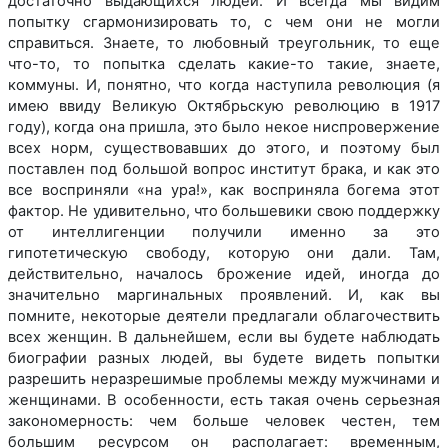
достаточно выдающихся людей. И всегда мы видим
попытку сгармонизировать то, с чем они не могли
справиться. Знаете, то любовный треугольник, то еще
что-то, то попытка сделать какие-то такие, знаете,
коммуны. И, понятно, что когда наступила революция (я
имею ввиду Великую Октябрьскую революцию в 1917
году), когда она пришла, это было некое ниспровержение
всех норм, существовавших до этого, и поэтому был
поставлен под большой вопрос институт брака, и как это
все восприняли «на ура!», как восприняла богема этот
фактор. Не удивительно, что большевики свою поддержку
от интеллигенции получили именно за это
гипотетическую свободу, которую они дали. Там,
действительно, началось брожение идей, иногда до
значительно маргинальных проявлений. И, как вы
помните, некоторые деятели предлагали облагочествить
всех женщин. В дальнейшем, если вы будете наблюдать
биографии разных людей, вы будете видеть попытки
разрешить неразрешимые проблемы между мужчинами и
женщинами. В особенности, есть такая очень серьезная
закономерность: чем больше человек честен, тем
большим ресурсом он располагает: временным,