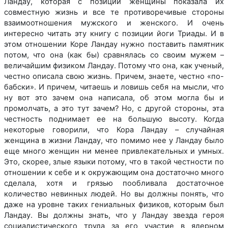
Ландау, которая с позиции женщины показала их
совместную жизнь и все те противоречивые стороны
взаимоотношения мужского и женского. И очень
интересно читать эту книгу с позиции йоги Триады. И в
этом отношении Коре Ландау нужно поставить памятник
потом, что она (как бы) сравнялась со своим мужем –
величайшим физиком Ландау. Потому что она, как ученый,
честно описала свою жизнь. Причем, знаете, честно «по-
бабски». И причем, читаешь и ловишь себя на мысли, что
ну вот это зачем она написала, об этом могла бы и
промолчать, а это тут зачем? Но, с другой стороны, эта
честность поднимает ее на большую высоту. Когда
некоторые говорили, что Кора Ландау – случайная
женщина в жизни Ландау, что помимо нее у Ландау было
еще много женщин ни менее привлекательных и умных.
Это, скорее, злые языки потому, что в такой честности по
отношении к себе и к окружающим она достаточно много
сделала, хотя и грязью пообливала достаточное
количество невинных людей. Но вы должны понять, что
даже на уровне таких гениальных физиков, которым был
Ландау. Вы должны знать, что у Ландау звезда героя
социалистического труда за его участие в ядерном