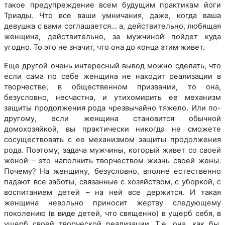
такое предупреждение всем будущим практикам йоги
Триады. Что все ваши умничания, даже, когда ваша
девушка с вами соглашается… а, действительно, любящая
женщина, действительно, за мужчиной пойдет куда
угодно. То это не значит, что она до конца этим живет.
Еще другой очень интересный вывод можно сделать, что
если сама по себе женщина не находит реализации в
творчестве, в общественном призвании, то она,
безусловно, несчастна, и утихомирить ее механизм
защиты продолжения рода чрезвычайно тяжело. Или по-
другому, если женщина становится обычной
домохозяйкой, вы практически никогда не сможете
сосуществовать с ее механизмом защиты продолжения
рода. Поэтому, задача мужчины, который живет со своей
женой – это наполнить творчеством жизнь своей жены.
Почему? На женщину, безусловно, вполне естественно
падают все заботы, связанные с хозяйством, с уборкой, с
воспитанием детей – на ней все держится. И такая
женщина невольно приносит жертву следующему
поколению (в виде детей, что священно) в ущерб себя, в
ущерб своей творческой реализации. Т.е. она, как бы,