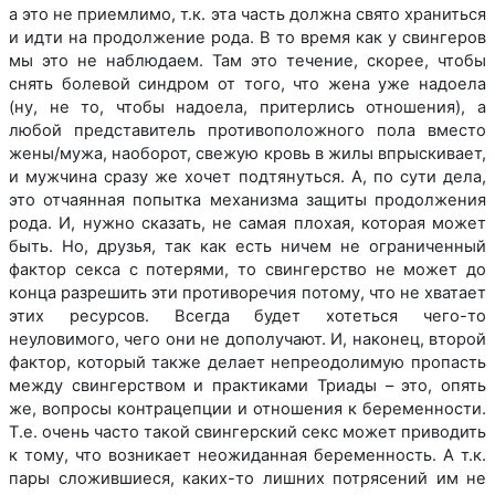
а это не приемлимо, т.к. эта часть должна свято храниться
и идти на продолжение рода. В то время как у свингеров
мы это не наблюдаем. Там это течение, скорее, чтобы
снять болевой синдром от того, что жена уже надоела
(ну, не то, чтобы надоела, притерлись отношения), а
любой представитель противоположного пола вместо
жены/мужа, наоборот, свежую кровь в жилы впрыскивает,
и мужчина сразу же хочет подтянуться. А, по сути дела,
это отчаянная попытка механизма защиты продолжения
рода. И, нужно сказать, не самая плохая, которая может
быть. Но, друзья, так как есть ничем не ограниченный
фактор секса с потерями, то свингерство не может до
конца разрешить эти противоречия потому, что не хватает
этих ресурсов. Всегда будет хотеться чего-то
неуловимого, чего они не дополучают. И, наконец, второй
фактор, который также делает непреодолимую пропасть
между свингерством и практиками Триады – это, опять
же, вопросы контрацепции и отношения к беременности.
Т.е. очень часто такой свингерский секс может приводить
к тому, что возникает неожиданная беременность. А т.к.
пары сложившиеся, каких-то лишних потрясений им не