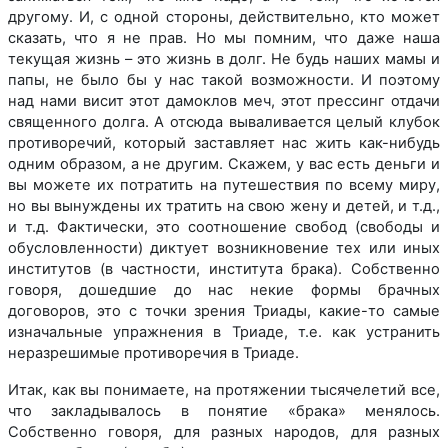
другому. И, с одной стороны, действительно, кто может
сказать, что я не прав. Но мы помним, что даже наша
текущая жизнь – это жизнь в долг. Не будь наших мамы и
папы, не было бы у нас такой возможности. И поэтому
над нами висит этот дамоклов меч, этот прессинг отдачи
священного долга. А отсюда вываливается целый клубок
противоречий, который заставляет нас жить как-нибудь
одним образом, а не другим. Скажем, у вас есть деньги и
вы можете их потратить на путешествия по всему миру,
но вы вынуждены их тратить на свою жену и детей, и т.д.,
и т.д. Фактически, это соотношение свобод (свободы и
обусловленности) диктует возникновение тех или иных
институтов (в частности, института брака). Собственно
говоря, дошедшие до нас некие формы брачных
договоров, это с точки зрения Триады, какие-то самые
изначальные упражнения в Триаде, т.е. как устранить
неразрешимые противоречия в Триаде.
Итак, как вы понимаете, на протяжении тысячелетий все,
что закладывалось в понятие «брака» менялось.
Собственно говоря, для разных народов, для разных