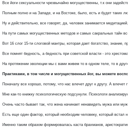
Все йоги сексуальности чрезвычайно могущественны, т.к
они задейств
Полным полно и на Западе, и на Востоке, было, есть и будет таких лю
Ну и действительно, все говорят, да, человек занимается медитацией,
На пути самых могущественных методов и самых сакральных тайн вселен
Вот 16 слог 15-ти слоговой мантры, которая дает богатство, знание, п
Все помнят бедность, а бедность при советской власти - это хрестома
На протяжении эволюции мы с вами живем то в одном теле, то в другом
Практиками, в том числе и могущественных йог, вы можете воспол
Поначалу все хорошо, потому, что нас влечет друг к другу. А влечет 
Мне как-то книжку психологическую подсунули. Психологи анализируют 
Очень часто бывает так, что жена начинает ненавидеть мужа или муж –
Есть еще один фактор, который необходим человеку, который встал на 
Именно таким образом формировалась каста брахманов, аристократия. 