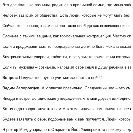
Это две большие разницы, родиться в приличной семье, где мама забот
Человек зависим от общества. Есть люди, которые не могут быть без о
Сейчас же, конечно, к нам пришла такая свобода как возникновение ко
Сложнее с такими вещами, как гормональная контрацепция. Честно сказ
Если и предохраняться, то предохранение должно быть механическое: 
Внутриматочные спирали, таблетки, в результате применения которых пол
Если ты мужчина – сознание, направил свое семя и душу ребенка в за
Вопрос:
 Получается, нужно учиться заявлять о себе?
Вадим Запорожцев
: Абсолютно правильно. Следующий шаг – это уметь
Иногда я встречаю идиотские утверждения, что мои друзья или едино
Вот иногда говорят:«пусть к нам Махатма, индус к нам приедет и все
Будете заявлять о себе, подобные вам к вам потянутся. Люди, которые
Я ректор Международного Открытого Йога Университета прихожу сюда чи