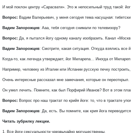
И мой поклон центру «Сарасвати». Это ж непосильный труд такой: йога
Вопрос:
 Вадим Валерьевич, у меня сегодня тема насущная: тибетские
Вадим Запорожцев
: Ааа, тебя сегодня снимали по телевизору?
Вопрос:
 Да, я пытался йогу одному каналу изобразить. Канал «Москва
Вадим Запорожцев
: Смотрите, какая ситуация. Откуда взялись все й
Когда-то, как легенда утверждает, йог Миларепа… Иногда от Миларепы,
Например, человеку из Италии или Испании русскую печку построить, ч
Очень интересные рассказал мне замечания, которые он переоткрыл. На
Он умел лечить. Помните, как был Порфирий Иванов? Вот в этом плане.
Вопрос:
 Вопрос про наш трактат по крийя йоге: то, что в трактате упо
Вадим Запорожцев
: Да, есть. Вы помните, как крия йога переводитс
Читать зубрилку лекции.
1. Все йоги сексуальности чрезвычайно могущественны.