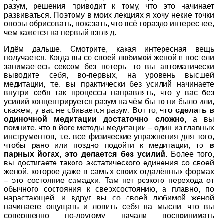
разум, решения приводит к тому, что это начинает
развиваться. Поэтому в моих лекциях я хочу некие точки
опоры обрисовать, показать, что всё гораздо интереснее,
чем кажется на первый взгляд.
Идём дальше. Смотрите, какая интересная вещь
получается. Когда вы со своей любимой женой в постели
занимаетесь сексом без потерь, то вы автоматически
выводите себя, во-первых, на уровень высшей
медитации, т.е. вы практически без усилий начинаете
внутри себя так процессы направлять, что у вас без
усилий концентрируется разум на чём бы то ни было или,
скажем, у вас не сбивается разум. Вот то,
что сделать в
одиночной медитации достаточно сложно,
а вы
помните, что в йоге методы медитации – один из главных
инструментов, т.е. все физические упражнения для того,
чтобы рано или поздно подойти к медитации, то
в
парных йогах, это делается без усилий.
Более того,
вы достигаете такого экстатического единения со своей
женой, которое даже в самых своих отдалённых формах
– это состояние самадхи. Там нет резкого перехода от
обычного состояния к сверхсостоянию, а плавно, по
нарастающей, и вдруг вы со своей любимой женой
начинаете ощущать и ловить себя на мысли, что вы
совершенно по-другому начали воспринимать