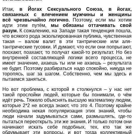
Итак,
в Йогах Сексуального Союза, в
йогах,
связанных с влечением мужчины и женщины
всё
чрезвычайно логично.
Поэтому, если мы хотим
идти этим путём,
мы обязаны оттачивать свой
разум.
К сожалению, на Западе такая тенденция пошла,
что всякого рода экзольтированная публика, чувственная
такая – валом валит в эти тантрические или аля-
тантрические тусовки. И думают, что если они попрыгают,
поохают, поахают, то получат какой-то результат. Но без
внутренней составляющей логики всего процесса, не
имеет значение, ахаешь ты или не ахаешь – результата
не будет. Поэтому разбираться надо спокойно, никуда не
торопясь, шаг за шагом. Собственно, чем мы здесь и
пытаемся заняться.
Но вот проблема, с которой я столкнулся – у нас нет
такой прослойки людей, которые бы понимали, о чём
идёт речь. Тяжело объяснять высшую математику людям,
которые 2*2 не всегда знают, что это 4. Поэтому крайне
необходима некая популяризация этих знаний, чтобы
люди начали задумываться сами, размышлять, где-то
пытаться переоткрыть эти же знания. И только потом они
начинают искать себе подобных, тех, кто так же
обдумывает эти вопросы, и вот тогда коллективный