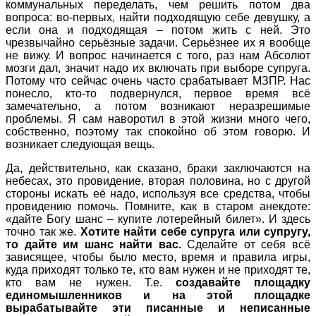
коммунальных переделать, чем решить потом два
вопроса: во-первых, найти подходящую себе девушку, а
если она и подходящая – потом жить с ней. Это
чрезвычайно серьёзные задачи. Серьёзнее их я вообще
не вижу. И вопрос начинается с того, раз нам Абсолют
мозги дал, значит надо их включать при выборе супруга.
Потому что сейчас очень часто срабатывает МЗПР. Нас
понесло, кто-то подвернулся, первое время всё
замечательно, а потом возникают неразрешимые
проблемы. Я сам наворотил в этой жизни много чего,
собственно, поэтому так спокойно об этом говорю. И
возникает следующая вещь.
Да, действительно, как сказано, браки заключаются на
небесах, это провидение, вторая половина, но с другой
стороны искать её надо, используя все средства, чтобы
провидению помочь. Помните, как в старом анекдоте:
«дайте Богу шанс – купите лотерейный билет». И здесь
точно так же.
Хотите найти себе супруга или супругу,
то дайте им шанс найти вас.
Сделайте от себя всё
зависящее, чтобы было место, время и правила игры,
куда приходят только те, кто вам нужен и не приходят те,
кто вам не нужен. Т.е.
создавайте площадку
единомышленников и на этой площадке
вырабатывайте эти писанные и неписанные