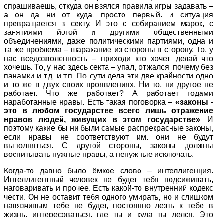
спрашиваешь, откуда он взялся правила игры задавать –
а он да ни от куда, просто первый. и ситуация
превращается в секту. И это с собиранием марок, с
занятиями йогой и другими общественными
объединениями, даже политическими партиями, одна и
та же проблема – шарахание из стороны в сторону. То, у
нас вседозволенность – приходи кто хочет, делай что
хочешь. То, у нас здесь секта – упал, отжался, почему без
панамки и т.д. и т.п. По сути дела эти две крайности одно
и то же в двух своих проявлениях. Ни то, ни другое не
работает. Что же работает? А работает годами
наработанные нравы. Есть такая поговорка –
«законы -
это в любом государстве всего лишь отражение
нравов людей, живущих в этом государстве»
. И
поэтому какие бы ни были самые распрекрасные законы,
если нравы не соответствуют им, они не будут
выполняться. С другой стороны, законы должны
воспитывать нужные нравы, а ненужные исключать.
Когда-то давно было ёмкое слово – интеллигенция.
Интеллигентный человек не будет тебя подсиживать,
наговаривать и прочее. Есть какой-то внутренний кодекс
чести. Он не оставит тебя одного умирать, но и слишком
навязчивым тебе не будет, постоянно лезть к тебе в
жизнь, интересоваться, где ты и куда ты делся. Это