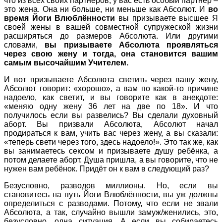
что из всех своих партнёров, у вас есть особый партнёр –
это жена. Она ни больше, ни меньше как Абсолют. И
во
время Йоги Влюблённости
вы призываете высшее Я
своей жены в вашей совместной супружеской жизни
расширяться до размеров Абсолюта. Или другими
словами,
вы призываете Абсолюта проявляться
через свою жену и тогда, она становится вашим
самым высочайшим Учителем.
И вот призываете Абсолюта светить через вашу жену,
Абсолют говорит: «хорошо», а вам по какой-то причине
надоело, как светит, и вы говорите как в анекдоте:
«меняю одну жену 36 лет на две по 18». И что
получилось если вы развелись? Вы сделали духовный
аборт. Вы призвали Абсолюта, Абсолют начал
продираться к вам, учить вас через жену, а вы сказали:
«теперь свети через того, здесь надоело!». Это так же, как
вы занимаетесь сексом и призываете душу ребёнка, а
потом делаете аборт. Душа пришла, а вы говорите, что не
нужен вам ребёнок. Придёт он к вам в следующий раз?
Безусловно, разводов миллионы. Но, если вы
становитесь на путь Йоги Влюблённости, вы уж должны
определиться с разводами. Потому, что если не звали
Абсолюта, а так, случайно вышли замуж/женились, это,
безусловно, одна ситуация. А если вы собираетесь