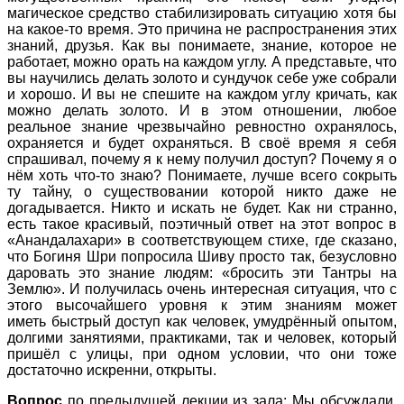
магическое средство стабилизировать ситуацию хотя бы
на какое-то время. Это причина не распространения этих
знаний, друзья. Как вы понимаете, знание, которое не
работает, можно орать на каждом углу. А представьте, что
вы научились делать золото и сундучок себе уже собрали
и хорошо. И вы не спешите на каждом углу кричать, как
можно делать золото. И в этом отношении, любое
реальное знание чрезвычайно ревностно охранялось,
охраняется и будет охраняться. В своё время я себя
спрашивал, почему я к нему получил доступ? Почему я о
нём хоть что-то знаю? Понимаете, лучше всего сокрыть
ту тайну, о существовании которой никто даже не
догадывается. Никто и искать не будет. Как ни странно,
есть такое красивый, поэтичный ответ на этот вопрос в
«Анандалахари» в соответствующем стихе, где сказано,
что Богиня Шри попросила Шиву просто так, безусловно
даровать это знание людям: «бросить эти Тантры на
Землю». И получилась очень интересная ситуация, что с
этого высочайшего уровня к этим знаниям может
иметь
быстрый доступ как человек, умудрённый опытом,
долгими занятиями, практиками, так и человек, который
пришёл с улицы, при одном условии, что они тоже
достаточно искренни, открыты.
Вопрос
по предыдущей лекции из зала: Мы обсуждали,