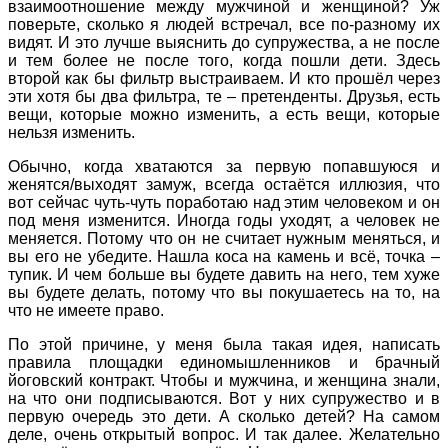
взаимоотношение между мужчиной и женщиной? Уж
поверьте, сколько я людей встречал, все по-разному их
видят. И это лучше выяснить до супружества, а не после
и тем более не после того, когда пошли дети. Здесь
второй как бы фильтр выстраиваем. И кто прошёл через
эти хотя бы два фильтра, те – претенденты. Друзья, есть
вещи, которые можно изменить, а есть вещи, которые
нельзя изменить.
Обычно, когда хватаются за первую попавшуюся и
женятся/выходят замуж, всегда остаётся иллюзия, что
вот сейчас чуть-чуть поработаю над этим человеком и он
под меня изменится. Иногда годы уходят, а человек не
меняется. Потому что он не считает нужным меняться, и
вы его не убедите. Нашла коса на камень и всё, точка –
тупик. И чем больше вы будете давить на него, тем хуже
вы будете делать, потому что вы покушаетесь на то, на
что не имеете право.
По этой причине, у меня была такая идея, написать
правила площадки единомышленников и брачный
йоговский контракт. Чтобы и мужчина, и женщина знали,
на что они подписываются. Вот у них супружество и в
первую очередь это дети. А сколько детей? На самом
деле, очень открытый вопрос. И так далее. Желательно