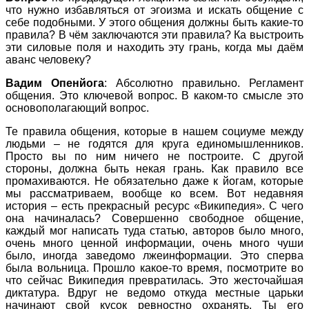
что нужно избавляться от эгоизма и искать общение с
себе подобными. У этого общения должны быть какие-то
правила? В чём заключаются эти правила? Ка выстроить
эти силовые поля и находить эту грань, когда мы даём
аванс человеку?
Вадим Опенйога
: Абсолютно правильно. Регламент
общения. Это ключевой вопрос. В каком-то смысле это
основополагающий вопрос.
Те правила общения, которые в нашем социуме между
людьми – не годятся для круга единомышленников.
Просто вы по ним ничего не построите. С другой
стороны, должна быть некая грань. Как правило все
промахиваются. Не обязательно даже к йогам, которые
мы рассматриваем, вообще ко всем. Вот недавняя
история – есть прекрасный ресурс «Википедия». С чего
она начиналась? Совершенно свободное общение,
каждый мог написать туда статью, авторов было много,
очень много ценной информации, очень много чуши
было, иногда заведомо лжеинформации. Это сперва
была вольница. Прошло какое-то время, посмотрите во
что сейчас Википедия превратилась. Это жесточайшая
диктатура. Вдруг не ведомо откуда местные царьки
начинают свой кусок ревностно охранять. Ты его