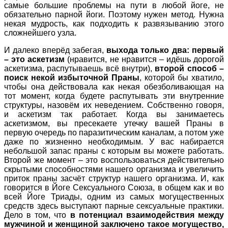
самые большие проблемы на пути в любой йоге, не
обязательно парной йоги. Поэтому нужен метод. Нужна
некая мудрость, как подходить к развязыванию этого
сложнейшего узла.
И далеко вперёд забегая,
выхода только два: первый
– это аскетизм
(нравится, не нравится – идёшь дорогой
аскетизма, распутываешь всё внутри),
второй способ –
поиск некой избыточной Праны
, которой бы хватило,
чтобы она действовала как некая обезболивающая на
тот момент, когда будете распутывать эти внутренние
структуры, назовём их неведением. Собственно говоря,
и аскетизм так работает. Когда вы занимаетесь
аскетизмом, вы пресекаете утечку вашей Праны в
первую очередь по паразитическим каналам, а потом уже
даже по жизненно необходимым. У вас набирается
небольшой запас праны с которым вы можете работать.
Второй же момент – это воспользоваться действительно
скрытыми способностями нашего организма и увеличить
приток праны засчёт структур нашего организма. И, как
говорится в Йоге Сексуального Союза, в общем как и во
всей Йоге Триады, одним из самых могущественных
средств здесь выступают парные сексуальные практики.
Дело в том, что
в потенциал взаимодействия между
мужчиной и женщиной заключено такое могущество,