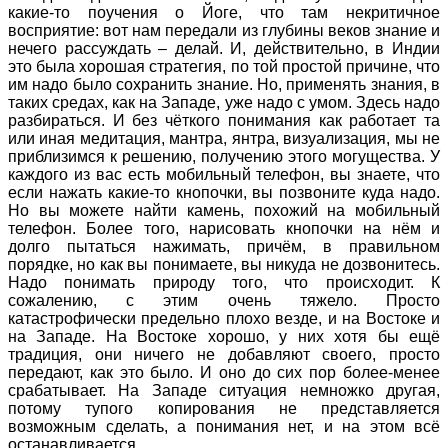
какие-то поучения о Йоге, что там некритичное
восприятие: вот нам передали из глубины веков знание и
нечего рассуждать – делай. И, действительно, в Индии
это была хорошая стратегия, по той простой причине, что
им надо было сохранить знание. Но, применять знания, в
таких средах, как на Западе, уже надо с умом. Здесь надо
разбираться. И без чёткого понимания как работает та
или иная медитация, мантра, янтра, визуализация, мы не
приблизимся к решению, получению этого могущества. У
каждого из вас есть мобильный телефон, вы знаете, что
если нажать какие-то кнопочки, вы позвоните куда надо.
Но вы можете найти камень, похожий на мобильный
телефон. Более того, нарисовать кнопочки на нём и
долго пытаться нажимать, причём, в правильном
порядке, но как вы понимаете, вы никуда не дозвонитесь.
Надо понимать природу того, что происходит. К
сожалению, с этим очень тяжело. Просто
катастрофически предельно плохо везде, и на Востоке и
на Западе. На Востоке хорошо, у них хотя бы ещё
традиция, они ничего не добавляют своего, просто
передают, как это было. И оно до сих пор более-менее
срабатывает. На Западе ситуация немножко другая,
потому тупого копирования не представляется
возможным сделать, а понимания нет, и на этом всё
останавливается.