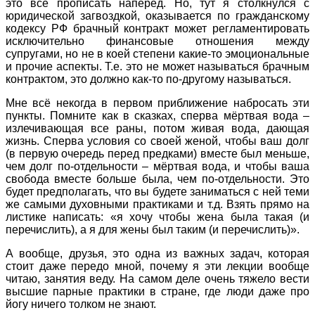
это всё прописать наперёд. Но, тут я столкнулся с
юридической загвоздкой, оказывается по гражданскому
кодексу РФ брачный контракт может регламентировать
исключительно финансовые отношения между
супругами, но не в коей степени какие-то эмоциональные
и прочие аспекты. Т.е. это не может называться брачным
контрактом, это должно как-то по-другому называться.
Мне всё некогда в первом приближение набросать эти
пункты. Помните как в сказках, сперва мёртвая вода –
излечивающая все раны, потом живая вода, дающая
жизнь. Сперва условия со своей женой, чтобы ваш долг
(в первую очередь перед предками) вместе был меньше,
чем долг по-отдельности – мёртвая вода, и чтобы ваша
свобода вместе больше была, чем по-отдельности. Это
будет предполагать, что вы будете заниматься с ней теми
же самыми духовными практиками и т.д. Взять прямо на
листике написать: «я хочу чтобы жена была такая (и
перечислить), а я для жены был таким (и перечислить)».
А вообще, друзья, это одна из важных задач, которая
стоит даже передо мной, почему я эти лекции вообще
читаю, занятия веду. На самом деле очень тяжело вести
высшие парные практики в стране, где люди даже про
йогу ничего толком не знают.