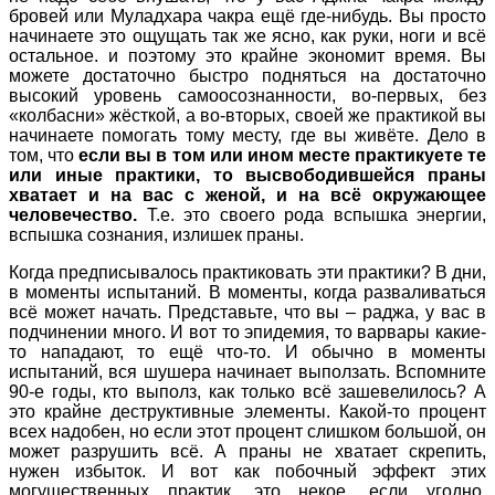
бровей или Муладхара чакра ещё где-нибудь. Вы просто
начинаете это ощущать так же ясно, как руки, ноги и всё
остальное. и поэтому это крайне экономит время. Вы
можете достаточно быстро подняться на достаточно
высокий уровень самоосознанности, во-первых, без
«колбасни» жёсткой, а во-вторых, своей же практикой вы
начинаете помогать тому месту, где вы живёте. Дело в
том, что
если вы в том или ином месте практикуете те
или иные практики, то высвободившейся праны
хватает и на вас с женой, и на всё окружающее
человечество.
Т.е. это своего рода вспышка энергии,
вспышка сознания, излишек праны.
Когда предписывалось практиковать эти практики? В дни,
в моменты испытаний. В моменты, когда разваливаться
всё может начать. Представьте, что вы – раджа, у вас в
подчинении много. И вот то эпидемия, то варвары какие-
то нападают, то ещё что-то. И обычно в моменты
испытаний, вся шушера начинает выползать. Вспомните
90-е годы, кто выполз, как только всё зашевелилось? А
это крайне деструктивные элементы. Какой-то процент
всех надобен, но если этот процент слишком большой, он
может разрушить всё. А праны не хватает скрепить,
нужен избыток. И вот как побочный эффект этих
могущественных практик, это некое, если угодно,