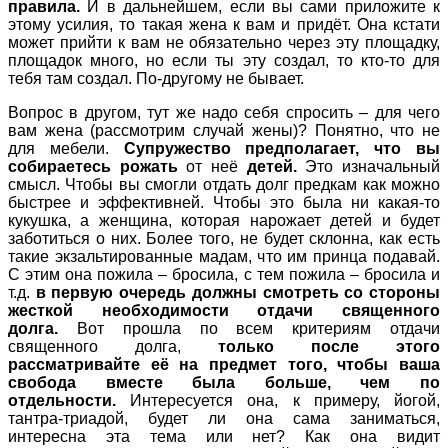
правила.
И в дальнейшем, если вы сами приложите к
этому усилия, то такая жена к вам и придёт. Она кстати
может прийти к вам не обязательно через эту площадку,
площадок много, но если ты эту создал, то кто-то для
тебя там создал. По-другому не бывает.
Вопрос в другом, тут же надо себя спросить – для чего
вам жена (рассмотрим случай жены)? Понятно, что не
для мебели.
Супружество предполагает, что вы
собираетесь рожать
от неё
детей.
Это изначальный
смысл. Чтобы вы смогли отдать долг предкам как можно
быстрее и эффективней. Чтобы это была ни какая-то
кукушка, а женщина, которая нарожает детей и будет
заботиться о них. Более того, не будет склонна, как есть
такие экзальтированные мадам, что им принца подавай.
С этим она пожила – бросила, с тем пожила – бросила и
т.д.
в первую очередь должны смотреть со стороны
жесткой необходимости отдачи священного
долга.
Вот прошла по всем критериям отдачи
священного долга,
только после этого
рассматривайте её на предмет того, чтобы ваша
свобода вместе была больше, чем по
отдельности.
Интересуется она, к примеру, йогой,
тантра-триадой, будет ли она сама заниматься,
интересна эта тема или нет? Как она видит