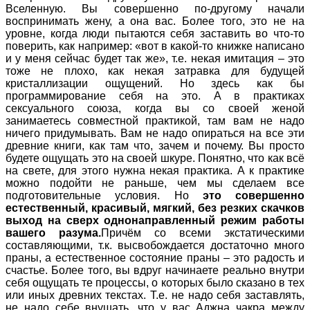
Вселенную. Вы совершенно по-другому начали
воспринимать жену, а она вас. Более того, это не на
уровне, когда люди пытаются себя заставить во что-то
поверить, как например: «вот в какой-то книжке написано
и у меня сейчас будет так же», т.е. некая имитация – это
тоже не плохо, как некая затравка для будущей
кристаллизации ощущений. Но здесь как бы
программирование себя на это. А в практиках
сексуального союза, когда вы со своей женой
занимаетесь совместной практикой, там вам не надо
ничего придумывать. Вам не надо опираться на все эти
древние книги, как там что, зачем и почему. Вы просто
будете ощущать это на своей шкуре. Понятно, что как всё
на свете, для этого нужна некая практика. А к практике
можно подойти не раньше, чем мы сделаем все
подготовительные условия. Но
это совершенно
естественный, красивый, мягкий, без резких скачков
выход на сверх однонаправленный режим работы
вашего разума.
Причём со всеми экстатическими
составляющими, т.к. высвобождается достаточно много
праны, а естественное состояние праны – это радость и
счастье. Более того, вы вдруг начинаете реально внутри
себя ощущать те процессы, о которых было сказано в тех
или иных древних текстах. Т.е. не надо себя заставлять,
не надо себе внушать, что у вас Аджна чакра между