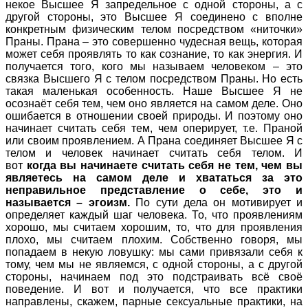
некое Высшее Я запредельное с одной стороны, а с
другой стороны, это Высшее Я соединено с вполне
конкретным физическим телом посредством «ниточки»
Праны. Прана – это совершенно чудесная вещь, которая
может себя проявлять то как сознание, то как энергия. И
получается того, кого мы называем человеком – это
связка Высшего Я с телом посредством Праны. Но есть
такая маленькая особенность. Наше Высшее Я не
осознаёт себя тем, чем оно является на самом деле. Оно
ошибается в отношении своей природы. И поэтому оно
начинает считать себя тем, чем оперирует, т.е. Праной
или своим проявлением. А Прана соединяет Высшее Я с
телом и человек начинает считать себя телом. И
вот
когда вы начинаете считать себя не тем, чем вы
являетесь на самом деле и хвататься за это
неправильное представление о себе, это и
называется – эгоизм.
По сути дела он мотивирует и
определяет каждый шаг человека. То, что проявлениям
хорошо, мы считаем хорошим, то, что для проявления
плохо, мы считаем плохим. Собственно говоря, мы
попадаем в некую ловушку: мы сами привязали себя к
тому, чем мы не являемся, с одной стороны, а с другой
стороны, начинаем под это подстраивать всё своё
поведение. И вот и получается, что все практики
направлены, скажем, парные сексуальные практики, на