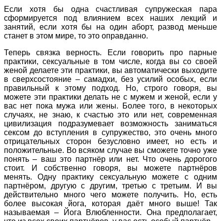
Если хотя бы одна счастливая супружеская пара
сформируется под влиянием всех наших лекций и
занятий, если хотя бы на один аборт, развод меньше
станет в этом мире, то это оправданно.
Теперь связка верность. Если говорить про парные
практики, сексуальные в том числе, когда вы со своей
женой делаете эти практики, вы автоматически выходите
в сверхсостояние – самадхи, без усилий особых, если
правильный к этому подход. Но, строго говоря, вы
можете эти практики делать не с мужем и женой, если у
вас нет пока мужа или жены. Более того, в некоторых
случаях, не знаю, к счастью это или нет, современная
цивилизация подразумевает возможность заниматься
сексом до вступления в супружество, это очень много
отрицательных сторон безусловно имеет, но есть и
положительные. Во всяком случае вы сможете точно уже
понять – ваш это партнёр или нет. Что очень дорогого
стоит. И собственно говоря, вы можете партнёров
менять. Одну практику сексуальную можете с одним
партнёром, другую с другим, третью с третьим. И вы
действительно много чего можете получить. Но, есть
более высокая йога, которая даёт много выше! Так
называемая – Йога Влюбленности. Она предполагает,