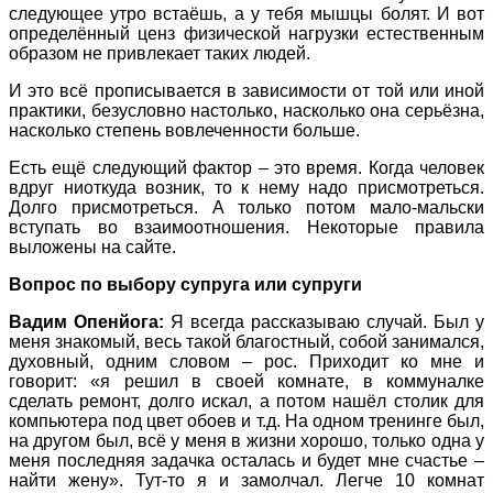
следующее утро встаёшь, а у тебя мышцы болят. И вот
определённый ценз физической нагрузки естественным
образом не привлекает таких людей.
И это всё прописывается в зависимости от той или иной
практики, безусловно настолько, насколько она серьёзна,
насколько степень вовлеченности больше.
Есть ещё следующий фактор – это время. Когда человек
вдруг ниоткуда возник, то к нему надо присмотреться.
Долго присмотреться. А только потом мало-мальски
вступать во взаимоотношения. Некоторые правила
выложены на сайте.
Вопрос по выбору супруга или супруги
Вадим Опенйога:
Я всегда рассказываю случай. Был у
меня знакомый, весь такой благостный, собой занимался,
духовный, одним словом – рос. Приходит ко мне и
говорит: «я решил в своей комнате, в коммуналке
сделать ремонт, долго искал, а потом нашёл столик для
компьютера под цвет обоев и т.д. На одном тренинге был,
на другом был, всё у меня в жизни хорошо, только одна у
меня последняя задачка осталась и будет мне счастье –
найти жену». Тут-то я и замолчал. Легче 10 комнат