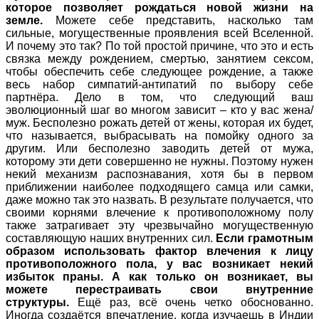
которое позволяет рождаться новой жизни на
земле.
Можете себе представить, насколько там
сильные, могущественные проявления всей Вселенной.
И почему это так? По той простой причине, что это и есть
связка между рождением, смертью, занятием сексом,
чтобы обеспечить себе следующее рождение, а также
весь набор симпатий-антипатий по выбору себе
партнёра. Дело в том, что следующий ваш
эволюционный шаг во многом зависит – кто у вас жена/
муж. Бесполезно рожать детей от жены, которая их будет,
что называется, выбрасывать на помойку одного за
другим. Или бесполезно заводить детей от мужа,
которому эти дети совершенно не нужны. Поэтому нужен
некий механизм распознавания, хотя бы в первом
приближении наиболее подходящего самца или самки,
даже можно так это назвать. В результате получается, что
своими корнями влечение к противоположному полу
также затрагивает эту чрезвычайно могущественную
составляющую наших внутренних сил.
Если грамотным
образом использовать фактор влечения к лицу
противоположного пола, у вас возникает некий
избыток праны. А как только он возникает, вы
можете перестраивать свои внутренние
структуры.
Ещё раз, всё очень четко обоснованно.
Иногда создаётся впечатление, когда изучаешь в Индии