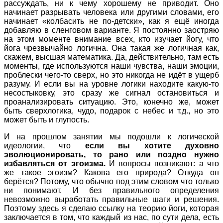
рассуждать, ни к чему хорошему не приводит. Оно
начинает разрывать человека или другими словами, его
начинает «колбасить не по-детски», как я ещё иногда
добавляю в сленговом варианте. Я постоянно заостряю
на этом моменте внимание всех, кто изучает йогу, что
йога чрезвычайно логична. Она такая же логичная как,
скажем, высшая математика. Да, действительно, там есть
моменты, где используются наши чувства, наши эмоции,
проблески чего-то сверх, но это никогда не идёт в ущерб
разуму. И если вы на уровне логики находите какую-то
несостыковку, это сразу же сигнал остановиться и
проанализировать ситуацию. Это, конечно же, может
быть сверхлогика, чудо, подарок с небес и т.д., но это
может быть и глупость.
И на прошлом занятии мы подошли к логической
идеологии, что
если вы хотите духовно
эволюционировать, то рано или поздно нужно
избавляться от эгоизма.
И вопросы возникают: а что
же такое эгоизм? Какова его природа? Откуда он
берётся? Потому, что обычно под этим словом что только
ни понимают. И без правильного определения
невозможно выработать правильные шаги и решения.
Поэтому здесь я сделаю ссылку на теорию йоги, которая
заключается в том, что каждый из нас, по сути дела, есть