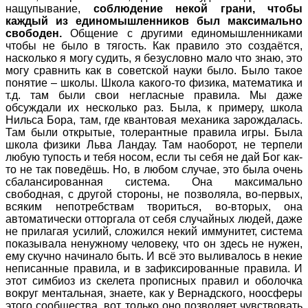
нащупывание,
соблюдение некой грани, чтобы
каждый из единомышленников был максимально
свободен.
Общение с другими единомышленниками
чтобы не было в тягость. Как правило это создаётся,
насколько я могу судить, я безусловно мало что знаю, это
могу сравнить как в советской науки было. Было такое
понятие – школы. Школа какого-то физика, математика и
т.д. там были свои негласные правила. Мы даже
обсуждали их несколько раз. Была, к примеру, школа
Нильса Бора, там, где квантовая механика зарождалась.
Там были открытые, толерантные правила игры. Была
школа физики Льва Ландау. Там наоборот, не терпели
любую тупость и тебя носом, если ты себя не дай Бог как-
то не так поведёшь. Но, в любом случае, это была очень
сбалансированная система. Она максимально
свободная, с другой стороны, не позволяла, во-первых,
всяким непотребствам твориться, во-вторых, она
автоматически отторгала от себя случайных людей, даже
не прилагая усилий, сложился некий иммунитет, система
показывала ненужному человеку, что он здесь не нужен,
ему скучно начинало быть. И всё это выливалось в некие
неписанные правила, и в зафиксированные правила. И
этот симбиоз из скелета прописных правил и оболочка
вокруг ментальная, знаете, как у Вернадского, ноосферы
этого сообщества, вот только оно позволяет чувствовать