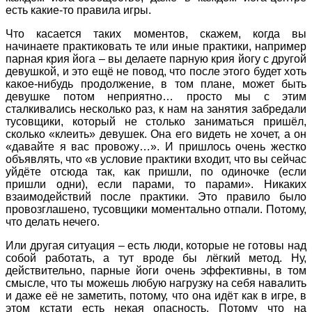
есть какие-то правила игры.
Что касается таких моментов, скажем, когда вы
начинаете практиковать те или иные практики, например
парная крия йога – вы делаете парную крия йогу с другой
девушкой, и это ещё не повод, что после этого будет хоть
какое-нибудь продолжение, в том плане, может быть
девушке потом не
приятно… просто мы с этим
сталкивались несколько раз, к нам на занятия забредали
тусовщики, который не столько заниматься пришёл,
сколько «клеить» девушек. Она его видеть не хочет, а он
«давайте я вас провожу…». И пришлось очень жестко
объявлять, что «в условие практики входит, что вы сейчас
уйдёте отсюда так, как пришли, по одиночке (если
пришли одни), если парами, то парами». Никаких
взаимодействий после практики. Это правило было
провозглашено, тусовщики моментально отпали. Потому,
что делать нечего.
Или другая ситуация – есть люди, которые не готовы над
собой работать, а тут вроде бы лёгкий метод. Ну,
действительно, парные йоги очень эффективны, в том
смысле, что ты можешь любую нагрузку на себя навалить
и даже её не заметить, потому, что она идёт как в игре, в
этом кстати есть некая опасность. Потому что на