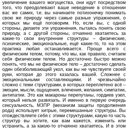
увеличение вашего могущества, они идут посредством
того, что преодолевают ваше неведение в отношении
вас же самих, т.е. вы начинаете потихонечку понимать
свою же природу через самые разные упражнения, о
которых мы ещё поговорим. Но, если вы, с одной
стороны, делаете эти упражнения, пытаясь понять свою
природу, а с другой стороны, отчаянно хватаетесь за
какие-то свои внутренние структуры – физические,
психические, эмоциональные, ещё какие-то, то на этом
практика любая останавливается. Проще всего с
физическим телом, потому, что мы, как правило, считаем
себя физическим телом. Но достаточно быстро можно
понять, что мы не физическое тело – достаточно сделать
один обезболивающий укол, как вы не чувствуете своей
руки, которая до этого казалась вашей. Сложнее с
эмоциональными составляющими. И чрезвычайно
сложно с теми структурами, в которых переплетено всё –
эмоции, мысли, ощущения, влечения, желания, симпатии,
антипатии. Это как макароны перепутаны, гордиев узел,
который нельзя развязать. И именно в первую очередь
сексуальность, МЗПР (механизм защиты продолжения
рода) использует хитрые, перемешанные структуры. Вы
отождествляете себя с этими структурами, какую-то часть
структур вы хотите, как вам кажется, изменить или
устранить, а за какую-то отчаянно хватаетесь. И в этом