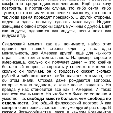
комфортно среди единомышленников. Ещё раз хочу
повторить, в противном случае, это либо секта, либо
тусняк, но это не имеет отношение к высшему, это просто
так люди время проводят прекрасно. С другой стороны,
видел я здесь попытку сделать маленькую Индию:
женщины с одной стороны сидят, мужчины с другой. Едят
как индусы, одеваются как индусы, песни поют как
индусы и т.д.
Следующий момент, как вы понимаете, набор этих
правил для нашей страны один, у нас одна
ментальность, для Америки другой, ещё для каких-то
стран – это третья ментальность. Например, спросите
американца, сколько он получает денег – это крайне
бестактный вопрос, а спросить у советского инженера
сколько он получает, он с гордостью скажет сколько
рублей и либо похвалится, либо плачется, что мало, все
об этом знали. Отсюда даже рождаются вопросы,
которые можно задавать, а какие нельзя задавать. Но
правда у нас становится всё как в Америке. И таких
нюансов очень много. Но чтобы это было естественно и
уместно. Т.е.
свобода вместе больше, чем свобода по
отдельности.
Это общий философский портрет. А как
конкретно он прописывается – это уже другой разговор. В
каждом йога-сообществе, даже в каждом йога-центре