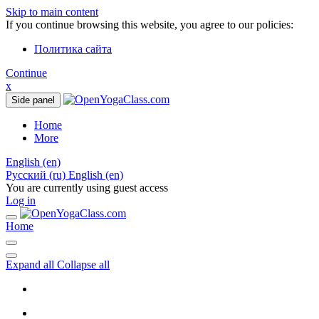
Skip to main content
If you continue browsing this website, you agree to our policies:
Политика сайта
Continue
x
Side panel
Home
More
English ‎(en)‎
Русский ‎(ru)‎
English ‎(en)‎
You are currently using guest access
Log in
Home
Expand all
Collapse all