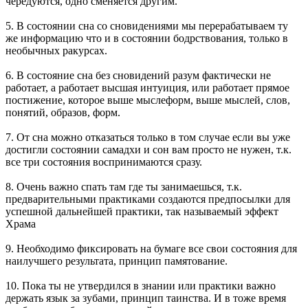
чередуются, одно сменяется другим.
5. В состоянии сна со сновидениями мы перерабатываем ту
же информацию что и в состоянии бодрствования, только в
необычных ракурсах.
6. В состояние сна без сновидений разум фактически не
работает, а работает высшая интуиция, или работает прямое
постижение, которое выше мыслеформ, выше мыслей, слов,
понятий, образов, форм.
7. От сна можно отказаться только в том случае если вы уже
достигли состоянии самадхи и сон вам просто не нужен, т.к.
все три состояния воспринимаются сразу.
8. Очень важно спать там где ты занимаешься, т.к.
предварительными практиками создаются предпосылки для
успешной дальнейшей практики, так называемый эффект
Храма
9. Необходимо фиксировать на бумаге все свои состояния для
наилучшего результата, принцип памятование.
10. Пока ты не утвердился в знании или практики важно
держать язык за зубами, принцип таинства. И в тоже время