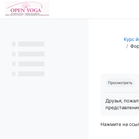
Перейти к основному содержанию
В начало
Курс й
Фор
Требуемые ус
Просмотреть
Друзья, пожал
представления
Нажмите на ссы