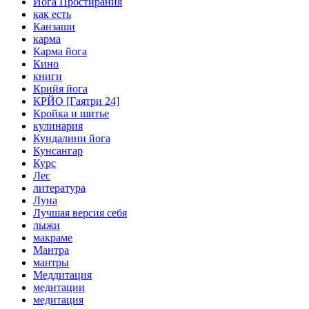
Йога Простирания
как есть
Канзаши
карма
Карма йога
Кино
книги
Крийя йога
КРЙО [Гаятри 24]
Кройка и шитье
кулинария
Кундалини йога
Кунсангар
Курс
Лес
литература
Луна
Лучшая версия себя
лыжи
макраме
Мантра
мантры
Меддитация
медитации
медитация