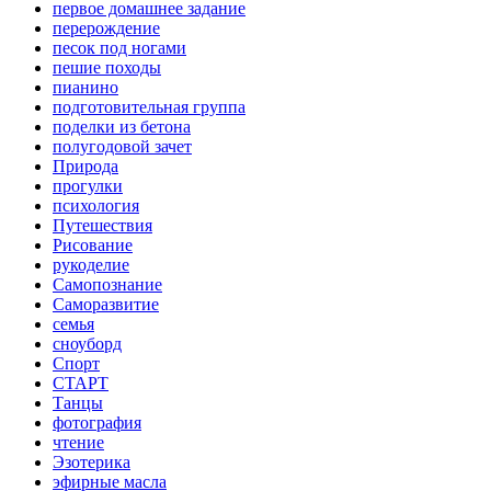
первое домашнее задание
перерождение
песок под ногами
пешие походы
пианино
подготовительная группа
поделки из бетона
полугодовой зачет
Природа
прогулки
психология
Путешествия
Рисование
рукоделие
Самопознание
Саморазвитие
семья
сноуборд
Спорт
СТАРТ
Танцы
фотография
чтение
Эзотерика
эфирные масла