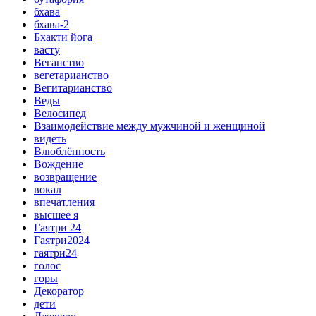
бхава
бхава-2
Бхакти йога
васту
Веганство
вегетарианство
Вегитарианство
Веды
Велосипед
Взаимодействие между мужчиной и женщиной
видеть
Влюблённость
Вождение
возвращение
вокал
впечатления
высшее я
Гаятри 24
Гаятри2024
гаятри24
голос
горы
Декоратор
дети