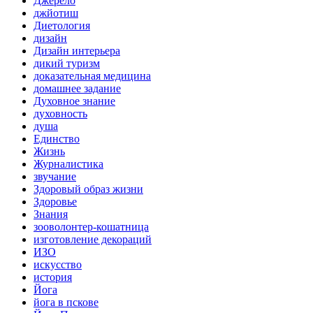
Джерело
джйотиш
Диетология
дизайн
Дизайн интерьера
дикий туризм
доказательная медицина
домашнее задание
Духовное знание
духовность
душа
Единство
Жизнь
Журналистика
звучание
Здоровый образ жизни
Здоровье
Знания
зооволонтер-кошатница
изготовление декораций
ИЗО
искусство
история
Йога
йога в пскове