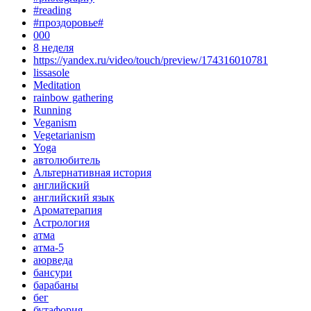
#reading
#проздоровье#
000
8 неделя
https://yandex.ru/video/touch/preview/174316010781
lissasole
Meditation
rainbow gathering
Running
Veganism
Vegetarianism
Yoga
автолюбитель
Альтернативная история
английский
английский язык
Ароматерапия
Астрология
атма
атма-5
аюрведа
бансури
барабаны
бег
бутафория