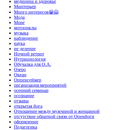
медицина и здоровье
Минтерьер
Много интересов😀🤗
Мода
Море
мотоциклы
музыка
наблюдение
наука
не деление
Ночной ретрит
Нутрициология
Обучалка для О.А.
Озеро
Океан
Оппенгеймер
организация мероприятий
осенний семинар
осознание
отзывы
открытая йога
Отношение между мужчиной и женщиной
отсутствие обратной связи от Опенйоги
оформление
Педагогика