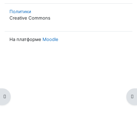
Политики
Creative Commons
На платформе
Moodle
Открыть оглавление курса
От