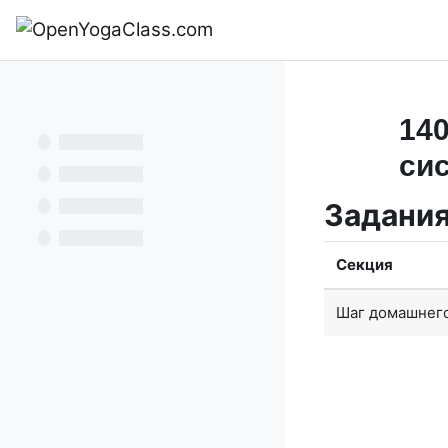
Перейти к основному содержанию
В начало
140
сис
Задани
Секция
Шаг домашнего