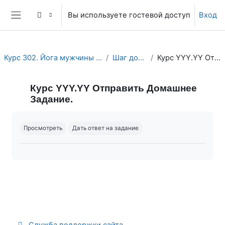
Перейти к основному содержанию
Вы используете гостевой доступ
Вход
Боковая панель
Курс 302. Йога мужчины и женщины. Секс. Любовь. Духовность
Шаг домашнего задания.
Курс YYY.YY Отправить Домашнее Задание.
Курс YYY.YY Отправить Домашнее
Задание.
Требуемые условия завершения
Просмотреть
Дать ответ на задание
Служба поддержки сайта