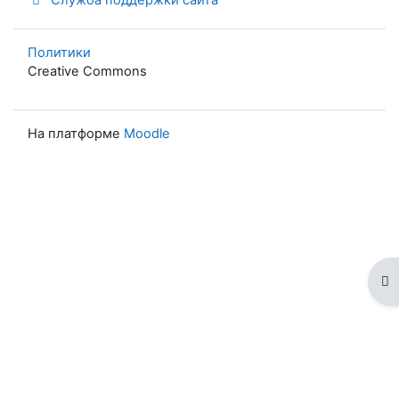
Политики
Creative Commons
На платформе
Moodle
От